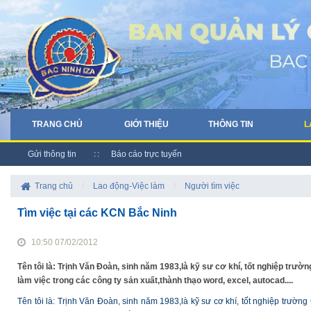
TRANG CHỦ
GIỚI THIỆU
THÔNG TIN
L
Gửi thông tin
Báo cáo trực tuyến
Trang chủ
/
Lao động-Việc làm
/
Người tìm việc
Tìm việc tại các KCN Bắc Ninh
10:50 07/02/2012
Tên tôi là: Trịnh Văn Đoàn, sinh năm 1983,là kỹ sư cơ khí, tốt nghiệp tr
làm việc trong các công ty sản xuất,thành thạo word, excel, autocad....
Tên tôi là: Trịnh Văn Đoàn, sinh năm 1983,là kỹ sư cơ khí, tốt nghiệp trư