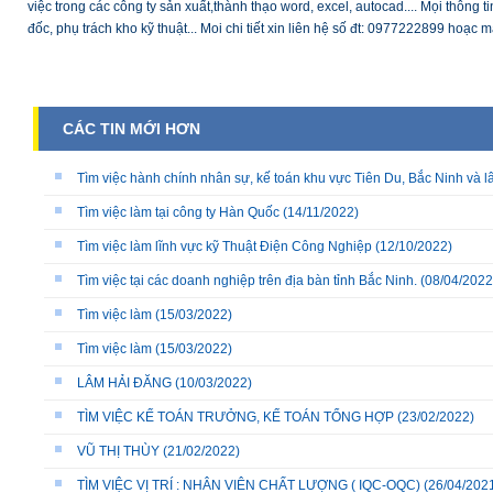
việc trong các công ty sản xuất,thành thạo word, excel, autocad.... Mọi thông t
đốc, phụ trách kho kỹ thuật... Moi chi tiết xin liên hệ số đt: 0977222899 hoạc
CÁC TIN MỚI HƠN
Tìm việc hành chính nhân sự, kế toán khu vực Tiên Du, Bắc Ninh và l
Tìm việc làm tại công ty Hàn Quốc
(14/11/2022)
Tìm việc làm lĩnh vực kỹ Thuật Điện Công Nghiệp
(12/10/2022)
Tìm việc tại các doanh nghiệp trên địa bàn tỉnh Bắc Ninh.
(08/04/2022
Tìm việc làm
(15/03/2022)
Tìm việc làm
(15/03/2022)
LÂM HẢI ĐĂNG
(10/03/2022)
TÌM VIỆC KẾ TOÁN TRƯỞNG, KẾ TOÁN TỔNG HỢP
(23/02/2022)
VŨ THỊ THÙY
(21/02/2022)
TÌM VIỆC VỊ TRÍ : NHÂN VIÊN CHẤT LƯỢNG ( IQC-OQC)
(26/04/202