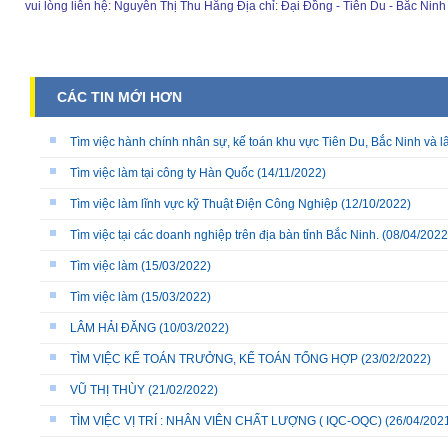
vui lòng liên hệ: Nguyễn Thị Thu Hằng Địa chỉ: Đại Đồng - Tiên Du - Bắc N
CÁC TIN MỚI HƠN
Tìm việc hành chính nhân sự, kế toán khu vực Tiên Du, Bắc Ninh và l
Tìm việc làm tại công ty Hàn Quốc
(14/11/2022)
Tìm việc làm lĩnh vực kỹ Thuật Điện Công Nghiệp
(12/10/2022)
Tìm việc tại các doanh nghiệp trên địa bàn tỉnh Bắc Ninh.
(08/04/2022
Tìm việc làm
(15/03/2022)
Tìm việc làm
(15/03/2022)
LÂM HẢI ĐĂNG
(10/03/2022)
TÌM VIỆC KẾ TOÁN TRƯỞNG, KẾ TOÁN TỔNG HỢP
(23/02/2022)
VŨ THỊ THÙY
(21/02/2022)
TÌM VIỆC VỊ TRÍ : NHÂN VIÊN CHẤT LƯỢNG ( IQC-OQC)
(26/04/202