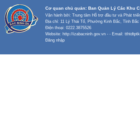
Cơ quan chủ quản: Ban Quản Lý Các Khu C
Vận hành bởi: Trung tâm Hỗ trợ đầu tư và Phát tri
Địa chỉ: 11 Lý Thái Tổ, Phường Kinh Bắc, Tỉnh Bắc
Điện thoại: 0222.3875526
Website:
http://izabacninh.gov.vn
- - Email:
tthtdtp
Đăng nhập