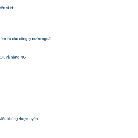
n ví trí:
iểm tra cho công ty nước ngoài
g OK và hàng NG
 viên không được tuyển.