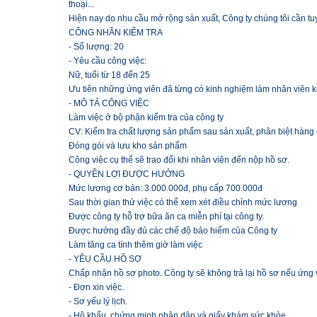
thoại...
Hiện nay do nhu cầu mở rộng sản xuất, Công ty chúng tôi cần tuyể
CÔNG NHÂN KIỂM TRA
- Số lượng: 20
- Yêu cầu công việc:
Nữ, tuổi từ 18 đến 25
Ưu tiên những ứng viên đã từng có kinh nghiệm làm nhân viên k
- MÔ TẢ CÔNG VIỆC
Làm việc ở bộ phận kiểm tra của công ty
CV: Kiểm tra chất lượng sản phẩm sau sản xuất, phân biệt hàn
Đóng gói và lưu kho sản phẩm
Công việc cụ thể sẽ trao đổi khi nhân viên đến nộp hồ sơ.
- QUYỀN LỢI ĐƯỢC HƯỞNG
Mức lương cơ bản: 3.000.000đ, phụ cấp 700.000đ
Sau thời gian thử việc có thể xem xét điều chỉnh mức lương
Được công ty hỗ trợ bữa ăn ca miễn phí tại công ty.
Được hưởng đầy đủ các chế độ bảo hiểm của Công ty
Làm tăng ca tính thêm giờ làm việc
- YÊU CẦU HỒ SƠ
Chấp nhận hồ sơ photo. Công ty sẽ không trả lại hồ sơ nếu ứng
- Đơn xin việc.
- Sơ yếu lý lịch.
- Hộ khẩu, chứng minh nhân dân và giấy khám sức khỏe.