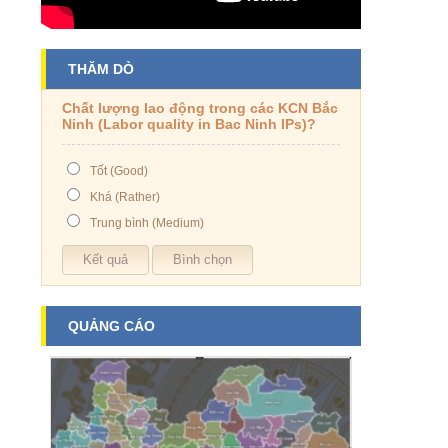
THĂM DÒ
Chất lượng lao động trong các KCN Bắc
Ninh (Labor quality in Bac Ninh IPs)?
Tốt (Good)
Khá (Rather)
Trung bình (Medium)
QUẢNG CÁO