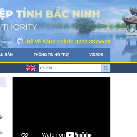
L.hệ về hành chính: 0222.3875526
Hotline:
ĂN BẢN
THÔNG TIN HỖ TRỢ
VIDEOS
ện
ện