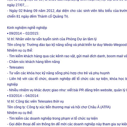
ngày 27/07,…
- Ngày 02 tháng 09 năm 2012, đại diện cho các sinh viên tiêu biểu của trườn
chiến 81 ngày đêm Thành cổ Quảng Trị.
Kinh nghiệm nghề nghiệp
• 09/2014 – 02/2015:
Vị trí: Nhân viên tư vấn tuyển sinh của Phòng Dự án tâm lý
Tên công ty: Trường đào tạo kỹ năng sống và phát triển tư duy Wedo-Wegood
Nhiệm vụ cụ thể:
- Tìm kiếm khách hàng qua các kênh rao vặt, gửi mail đích danh, boom mail v
- Chăm sóc khách hàng tiềm năng
- Telesales
- Tư vấn các khóa học kỹ năng sống phù hợp cho trẻ và phụ huynh
- Liên hệ với các tổ chức, doanh nghiệp để tổ chức các sự kiện, khóa họ
nghiệp
- Nhiều nhiệm vụ khác được giao như: viết bài PR đăng trên website, quản lý
• 03/2014 – 04/2014:
Vị trí: Cộng tác viên Telesales thời vụ
Tên công ty: Công ty xúc tiến thương mại và hội chợ Châu Á (ATFA)
Nhiệm vụ cụ thể:
- Tìm kiếm các doanh nghiệp trong phạm vi tổ chức sự kiện
- Gọi điện thoại để xin thông tin để mời các doanh nghiệp này tham gia sự kiệ