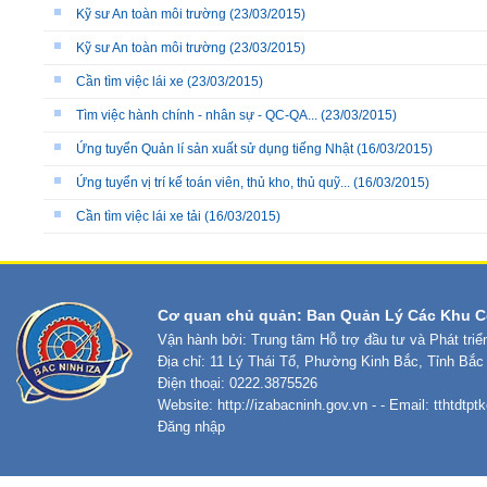
Kỹ sư An toàn môi trường
(23/03/2015)
Kỹ sư An toàn môi trường
(23/03/2015)
Cần tìm việc lái xe
(23/03/2015)
Tìm việc hành chính - nhân sự - QC-QA...
(23/03/2015)
Ứng tuyển Quản lí sản xuất sử dụng tiếng Nhật
(16/03/2015)
Ứng tuyển vị trí kế toán viên, thủ kho, thủ quỹ...
(16/03/2015)
Cần tìm việc lái xe tải
(16/03/2015)
Cơ quan chủ quản: Ban Quản Lý Các Khu C
Vận hành bởi: Trung tâm Hỗ trợ đầu tư và Phát tri
Địa chỉ: 11 Lý Thái Tổ, Phường Kinh Bắc, Tỉnh Bắc
Điện thoại: 0222.3875526
Website:
http://izabacninh.gov.vn
- - Email:
tthtdtp
Đăng nhập