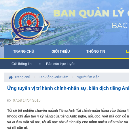
TRANG CHỦ
GIỚI THIỆU
THÔNG TIN
L
Gửi thông tin
Báo cáo trực tuyến
Trang chủ
/
Lao động-Việc làm
/
Người tìm việc
Ứng tuyển vị trí hành chính-nhân sự, biên dịch tiếng A
07:58 14/04/2015
Tôi sẽ tốt nghiệp chuyên ngành Tiếng Anh Tài chính-ngân hàng vào thán
khoog chỉ đào tạo 4 kỹ năng của tiếng Anh: nghe, nói, đọc, viết mà còn có 
và đi làm một số nơi, tôi đã học hỏi và tích lũy cho mình nhiều kiến thức và k
và tôi cần gì.