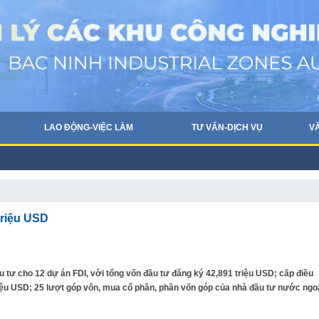
LAO ĐỘNG-VIỆC LÀM
TƯ VẤN-DỊCH VỤ
V
triệu USD
 tư cho 12 dự án FDI, với tổng vốn đầu tư đăng ký 42,891 triệu USD; cấp điều
triệu USD; 25 lượt góp vốn, mua cổ phần, phần vốn góp của nhà đầu tư nước ngo