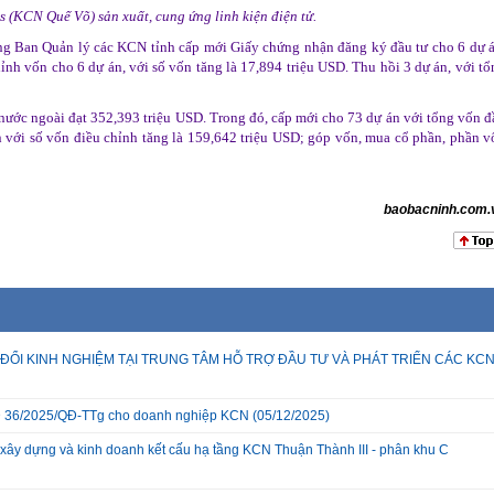
(KCN Quế Võ) sản xuất, cung ứng linh kiện điện tử.
ng Ban Quản lý các KCN tỉnh cấp mới Giấy chứng nhận đăng ký đầu tư cho 6 dự á
ỉnh vốn cho 6 dự án, với số vốn tăng là 17,894 triệu USD. Thu hồi 3 dự án, với tổ
p nước ngoài đạt 352,393 triệu USD. Trong đó, cấp mới cho 73 dự án với tổng vốn đ
 với số vốn điều chỉnh tăng là 159,642 triệu USD; góp vốn, mua cổ phần, phần v
baobacninh.com.
ĐỔI KINH NGHIỆM TẠI TRUNG TÂM HỖ TRỢ ĐẦU TƯ VÀ PHÁT TRIỂN CÁC KC
 QĐ 36/2025/QĐ-TTg cho doanh nghiệp KCN
(05/12/2025)
xây dựng và kinh doanh kết cấu hạ tầng KCN Thuận Thành III - phân khu C