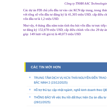
Công ty TNHH AAC Technologies 
Các dự án FDI chủ yếu đầu tư vào các KCN tập trung, trong thá
với tổng số vốn đầu tư đăng ký là 41,305 triệu USD; cấp điều ch
vốn đầu tư là 1,2 triệu USD.
Như vậy, 4 tháng đầu năm toàn tỉnh thu hút vốn đầu tư trực tiế
tư đăng ký 152,678 triệu USD; cấp điều chỉnh vốn cho 29 dự án
góp: 149 lượt với giá trị là 40,073 triệu USD.
CÁC TIN MỚI HƠN
TRUNG TÂM DỊCH VỤ KCN THÁI NGUYÊN ĐẾN TRAO 
BẮC NINH 2
(15/12/2025)
Hỗ trợ thủ tục cập nhật ngành, nghề kinh doanh theo
THÔNG BÁO Về việc thu hồi đất thực hiện Dự án đầu tư 
(28/11/2025)