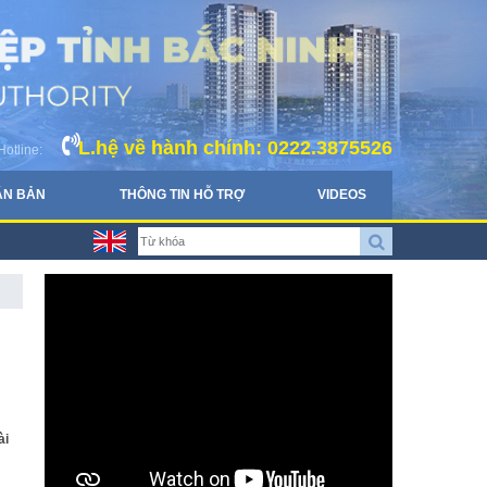
L.hệ về hành chính: 0222.3875526
Hotline:
ĂN BẢN
THÔNG TIN HỖ TRỢ
VIDEOS
ài