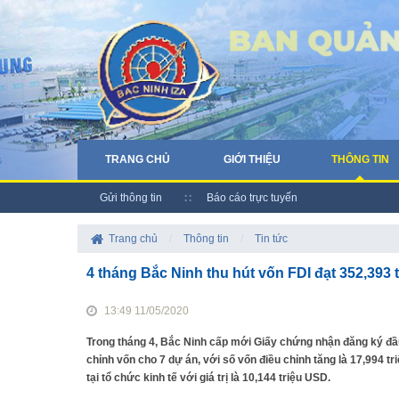
TRANG CHỦ
GIỚI THIỆU
THÔNG TIN
Gửi thông tin
Báo cáo trực tuyến
Trang chủ
/
Thông tin
/
Tin tức
4 tháng Bắc Ninh thu hút vốn FDI đạt 352,393 
13:49 11/05/2020
Trong tháng 4, Bắc Ninh cấp mới Giấy chứng nhận đăng ký đầu
chỉnh vốn cho 7 dự án, với số vốn điều chỉnh tăng là 17,994 
tại tổ chức kinh tế với giá trị là 10,144 triệu USD.