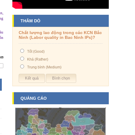
n,
ng
THĂM DÒ
ầu
Chất lượng lao động trong các KCN Bắc
Ninh (Labor quality in Bac Ninh IPs)?
ốn
Tốt (Good)
vn
Khá (Rather)
Trung bình (Medium)
QUẢNG CÁO
N