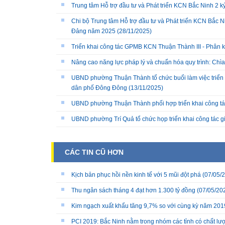
Trung tâm Hỗ trợ đầu tư và Phát triển KCN Bắc Ninh 2 
Chi bộ Trung tâm Hỗ trợ đầu tư và Phát triển KCN Bắc Ni
Đảng năm 2025
(28/11/2025)
Triển khai công tác GPMB KCN Thuận Thành III - Phân k
Nâng cao năng lực pháp lý và chuẩn hóa quy trình: Chì
UBND phường Thuận Thành tổ chức buổi làm việc triển k
dân phố Đông Đông
(13/11/2025)
UBND phường Thuận Thành phối hợp triển khai công tá
UBND phường Trí Quả tổ chức họp triển khai công tác 
CÁC TIN CŨ HƠN
Kịch bản phục hồi nền kinh tế với 5 mũi đột phá
(07/05/
Thu ngân sách tháng 4 đạt hơn 1.300 tỷ đồng
(07/05/20
Kim ngạch xuất khẩu tăng 9,7% so với cùng kỳ năm 201
PCI 2019: Bắc Ninh nằm trong nhóm các tỉnh có chất lượn