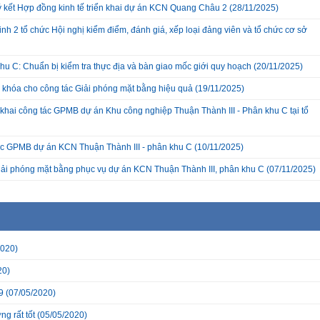
ký kết Hợp đồng kinh tế triển khai dự án KCN Quang Châu 2
(28/11/2025)
nh 2 tổ chức Hội nghị kiểm điểm, đánh giá, xếp loại đảng viên và tổ chức cơ sở
hu C: Chuẩn bị kiểm tra thực địa và bàn giao mốc giới quy hoạch
(20/11/2025)
a khóa cho công tác Giải phóng mặt bằng hiệu quả
(19/11/2025)
hai công tác GPMB dự án Khu công nghiệp Thuận Thành III - Phân khu C tại tổ
c GPMB dự án KCN Thuận Thành III - phân khu C
(10/11/2025)
giải phóng mặt bằng phục vụ dự án KCN Thuận Thành III, phân khu C
(07/11/2025)
2020)
20)
9
(07/05/2020)
g rất tốt
(05/05/2020)