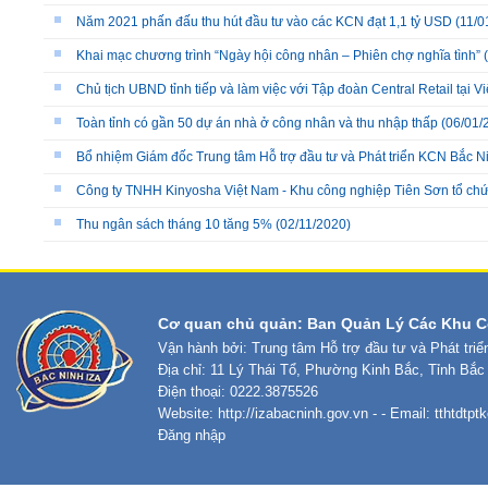
Năm 2021 phấn đấu thu hút đầu tư vào các KCN đạt 1,1 tỷ USD
(11/0
Khai mạc chương trình “Ngày hội công nhân – Phiên chợ nghĩa tình”
(
Chủ tịch UBND tỉnh tiếp và làm việc với Tập đoàn Central Retail tại V
Toàn tỉnh có gần 50 dự án nhà ở công nhân và thu nhập thấp
(06/01/
Bổ nhiệm Giám đốc Trung tâm Hỗ trợ đầu tư và Phát triển KCN Bắc N
Công ty TNHH Kinyosha Việt Nam - Khu công nghiệp Tiên Sơn tổ ch
Thu ngân sách tháng 10 tăng 5%
(02/11/2020)
Cơ quan chủ quản: Ban Quản Lý Các Khu C
Vận hành bởi: Trung tâm Hỗ trợ đầu tư và Phát tri
Địa chỉ: 11 Lý Thái Tổ, Phường Kinh Bắc, Tỉnh Bắc
Điện thoại: 0222.3875526
Website:
http://izabacninh.gov.vn
- - Email:
tthtdtp
Đăng nhập