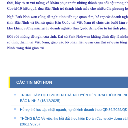
thời, bày tỏ sự vui mừng và khâm phục trước những thành tựu nổi bật trong phát
Covid-19 hiệu quả, đưa Bắc Ninh trở thành hình mẫu cho nhiều địa phương họ
Ngài Park Noh-wan cũng đề nghị tỉnh tiếp tục quan tâm, hỗ trợ các doanh n
tỉnh Bắc Ninh và Đại sứ quán Hàn Quốc tại Việt Nam tổ chức các buổi làm việ
khó khăn, vướng mắc, giúp doanh nghiệp Hàn Quốc đang đầu tư tại tỉnh phát t
Đối với những đề nghị của tỉnh, Đại sứ Park Noh-wan khẳng định đây là nhữn
số tỉnh, thành tại Việt Nam; giao các bộ phận liên quan của Đại sứ quán tổ
Ninh trong thời gian tới.
CÁC TIN MỚI HƠN
TRUNG TÂM DỊCH VỤ KCN THÁI NGUYÊN ĐẾN TRAO ĐỔI KINH NG
BẮC NINH 2
(15/12/2025)
Hỗ trợ thủ tục cập nhật ngành, nghề kinh doanh theo QĐ 36/2025/
THÔNG BÁO Về việc thu hồi đất thực hiện Dự án đầu tư xây dựng và 
(28/11/2025)