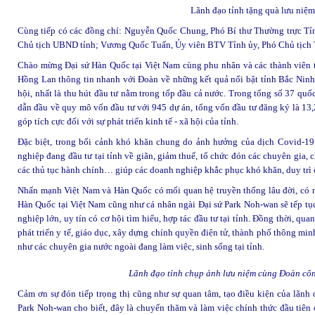
Lãnh đạo tỉnh tặng quà lưu niệm
Cùng tiếp có các đồng chí: Nguyễn Quốc Chung, Phó Bí thư Thường trực Tỉ
Chủ tịch UBND tỉnh; Vương Quốc Tuấn, Ủy viên BTV Tỉnh ủy, Phó Chủ tịch Th
Chào mừng Đại sứ Hàn Quốc tại Việt Nam cùng phu nhân và các thành viên tr
Hồng Lan thông tin nhanh với Đoàn về những kết quả nổi bật tỉnh Bắc Ninh đạ
hội, nhất là thu hút đầu tư nằm trong tốp đầu cả nước. Trong tổng số 37 quố
dẫn đầu về quy mô vốn đầu tư với 945 dự án, tổng vốn đầu tư đăng ký là 13
góp tích cực đối với sự phát triển kinh tế - xã hội của tỉnh.
Đặc biệt, trong bối cảnh khó khăn chung do ảnh hưởng của dịch Covid-19, 
nghiệp đang đầu tư tại tỉnh về giãn, giảm thuế, tổ chức đón các chuyên gia,
các thủ tục hành chính… giúp các doanh nghiệp khắc phục khó khăn, duy trì 
Nhấn mạnh Việt Nam và Hàn Quốc có mối quan hệ truyền thống lâu đời, có 
Hàn Quốc tại Việt Nam cũng như cá nhân ngài Đại sứ Park Noh-wan sẽ tếp tục
nghiệp lớn, uy tín có cơ hội tìm hiểu, hợp tác đầu tư tại tỉnh. Đồng thời, qu
phát triển y tế, giáo dục, xây dựng chính quyền điện tử, thành phố thông m
như các chuyên gia nước ngoài đang làm việc, sinh sống tại tỉnh.
Lãnh đạo tỉnh chụp ảnh lưu niệm cùng Đoàn côn
Cảm ơn sự đón tiếp trọng thị cũng như sự quan tâm, tạo điều kiện của lãnh 
Park Noh-wan cho biết, đây là chuyến thăm và làm việc chính thức đầu tiên