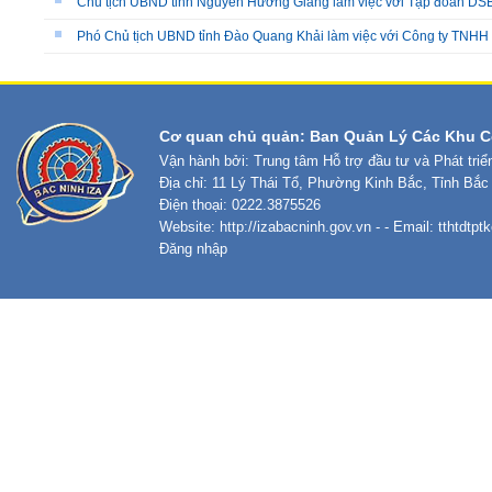
Chủ tịch UBND tỉnh Nguyễn Hương Giang làm việc với Tập đoàn DS
Phó Chủ tịch UBND tỉnh Đào Quang Khải làm việc với Công ty TNHH
Cơ quan chủ quản: Ban Quản Lý Các Khu C
Vận hành bởi: Trung tâm Hỗ trợ đầu tư và Phát tri
Địa chỉ: 11 Lý Thái Tổ, Phường Kinh Bắc, Tỉnh Bắc
Điện thoại: 0222.3875526
Website:
http://izabacninh.gov.vn
- - Email:
tthtdtp
Đăng nhập