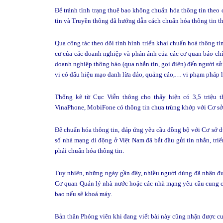
Để tránh tình trạng thuê bao không chuẩn hóa thông tin theo 
tin và Truyền thông đã hướng dẫn cách chuẩn hóa thông tin t
Qua công tác theo dõi tình hình triển khai chuẩn hoá thông tin
cư của các doanh nghiệp và phản ánh của các cơ quan báo chí
doanh nghiệp thông báo (qua nhắn tin, gọi điện) đến người sử
vi có dấu hiệu mạo danh lừa đảo, quảng cáo,… vi phạm pháp l
Thống kê từ Cục Viễn thông cho thấy hiện có 3,5 triệu t
VinaPhone, MobiFone có thông tin chưa trùng khớp với Cơ sở 
Để chuẩn hóa thông tin, đáp ứng yêu cầu đồng bộ với Cơ sở dữ
số nhà mạng di động ở Việt Nam đã bắt đầu gửi tin nhắn, triể
phải chuẩn hóa thông tin.
Tuy nhiên, những ngày gần đây, nhiều người dùng đã nhận đượ
Cơ quan Quản lý nhà nước hoặc các nhà mạng yêu cầu cung cấ
bao nếu sẽ khoá máy.
Bản thân Phóng viên khi đang viết bài này cũng nhận được c