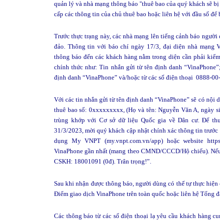
quản lý và nhà mạng thông báo "thuê bao của quý khách sẽ bị 
cấp các thông tin của chủ thuê bao hoặc liên hệ với đầu số để bi
Trước thực trạng này, các nhà mạng lên tiếng cảnh báo người
đảo. Thông tin với báo chí ngày 17/3, đại diện nhà mạng V
thông báo đến các khách hàng nằm trong diện cần phải kiểm 
chính thức như: Tin nhắn gửi từ tên định danh “VinaPhone”;
định danh “VinaPhone” và/hoặc từ các số điện thoại 0888-00
Với các tin nhắn gửi từ tên định danh “VinaPhone” sẽ có nội 
thuê bao số: 0xxxxxxxxx, (Họ và tên: Nguyễn Văn A, ngà
trùng khớp với Cơ sở dữ liệu Quốc gia về Dân cư. Để th
31/3/2023, mời quý khách cập nhật chính xác thông tin trước
dụng My VNPT (my.vnpt.com.vn/app) hoặc website https:
VinaPhone gần nhất (mang theo CMND/CCCD/Hộ chiếu). Nếu Qu
CSKH: 18001091 (0đ). Trân trọng!”.
Sau khi nhận được thông báo, người dùng có thể tự thực hiện 
Điểm giao dịch VinaPhone trên toàn quốc hoặc liên hệ Tổng
Các thông báo từ các số điện thoại lạ yêu cầu khách hàng cu