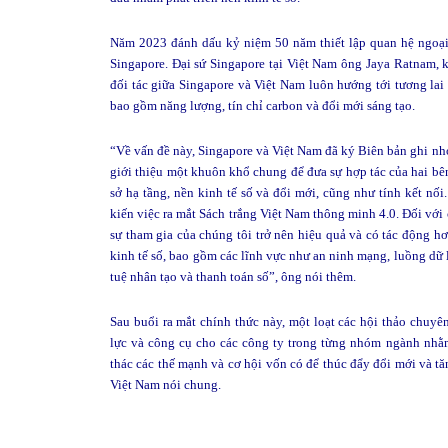
Năm 2023 đánh dấu kỷ niệm 50 năm thiết lập quan hệ ngoại 
Singapore. Đại sứ Singapore tại Việt Nam ông Jaya Ratnam, 
đối tác giữa Singapore và Việt Nam luôn hướng tới tương lai
bao gồm năng lượng, tín chỉ carbon và đổi mới sáng tạo.
“Về vấn đề này, Singapore và Việt Nam đã ký Biên bản ghi nhớ
giới thiệu một khuôn khổ chung để đưa sự hợp tác của hai bê
sở hạ tầng, nền kinh tế số và đổi mới, cũng như tính kết nối
kiến việc ra mắt Sách trắng Việt Nam thông minh 4.0. Đối với 
sự tham gia của chúng tôi trở nên hiệu quả và có tác động hơ
kinh tế số, bao gồm các lĩnh vực như an ninh mạng, luồng dữ l
tuệ nhân tạo và thanh toán số”, ông nói thêm.
Sau buổi ra mắt chính thức này, một loạt các hội thảo chuyê
lực và công cụ cho các công ty trong từng nhóm ngành nhằm 
thác các thế mạnh và cơ hội vốn có để thúc đẩy đổi mới và t
Việt Nam nói chung.