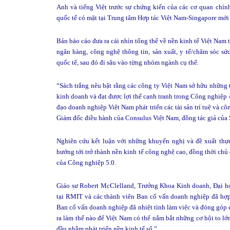
Anh và tiếng Việt trước sự chứng kiến của các cơ quan chính
quốc tế có mặt tại Trung tâm Hợp tác Việt Nam-Singapore mới
Bản báo cáo đưa ra cái nhìn tổng thể về nền kinh tế Việt Nam
ngân hàng, công nghệ thông tin, sản xuất, y tế/chăm sóc sứ
quốc tế, sau đó đi sâu vào từng nhóm ngành cụ thể.
“Sách trắng nêu bật rằng các công ty Việt Nam sở hữu những
kinh doanh và đạt được lợi thế cạnh tranh trong Công nghiệp 
đạo doanh nghiệp Việt Nam phát triển các tài sản trí tuệ và 
Giám đốc điều hành của Consulus Việt Nam, đồng tác giả của
Nghiên cứu kết luận với những khuyến nghị và đề xuất thực
hướng tới trở thành nền kinh tế công nghệ cao, đồng thời chủ
của Công nghiệp 5.0.
Giáo sư Robert McClelland, Trưởng Khoa Kinh doanh, Đại họ
tại RMIT và các thành viên Ban cố vấn doanh nghiệp đã hợp t
Ban cố vấn doanh nghiệp đã nhiệt tình làm việc và đóng góp c
ra làm thế nào để Việt Nam có thể nắm bắt những cơ hội to lớ
đầu nhằm phát triển nền kinh tế số.”