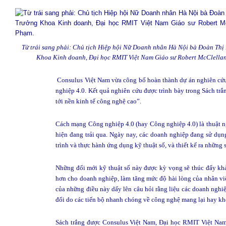
Từ trái sang phải: Chủ tịch Hiệp hội Nữ Doanh nhân Hà Nội bà Đoàn Thị 
Khoa Kinh doanh, Đại học RMIT Việt Nam Giáo sư Robert McClellan
Consulus Việt Nam vừa công bố hoàn thành dự án nghiên cứu
nghiệp 4.0. Kết quả nghiên cứu được trình bày trong Sách trắ
tới nền kinh tế công nghệ cao”.
Cách mạng Công nghiệp 4.0 (hay Công nghiệp 4.0) là thuật ng
hiện đang trải qua. Ngày nay, các doanh nghiệp đang sử dụng
trình và thực hành ứng dụng kỹ thuật số, và thiết kế ra những
Những đổi mới kỹ thuật số này được kỳ vọng sẽ thúc đẩy khả 
hơn cho doanh nghiệp, làm tăng mức độ hài lòng của nhân viê
của những điều này dấy lên câu hỏi rằng liệu các doanh nghi
đổi do các tiến bộ nhanh chóng về công nghệ mang lại hay k
Sách trắng được Consulus Việt Nam, Đại học RMIT Việt Nam