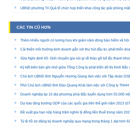
UBND phường Trí Quả tổ chức họp triển khai công tác giải phóng mặ
CÁC TIN CŨ HƠN
Thêm nhiều người có lương hưu khi giảm năm đóng bảo hiểm xã hội
Cải thiện môi trường kinh doanh gắn với thu hút đầu tư, phát triển d
Sửa Nghị định 65: Giới chuyên gia nói gì về tháo gỡ bế tắc thanh kho
Ký kết biên bản ghi nhớ giữa Tổng Công ty phát triển đô thị Kinh Bắc
Chủ tịch UBND tỉnh Nguyễn Hương Giang làm việc với Tập đoàn DS
Phó Chủ tịch UBND tỉnh Đào Quang Khải làm việc với Công ty TNHH
Doanh nghiệp tại 10 địa phương phía Bắc tuyển dụng hơn 55.000 việ
Dự báo tăng trưởng GDP của các quốc gia trên thế giới năm 2023
(07
Đề xuất gia hạn nộp hàng trăm nghìn tỷ đồng tiền thuế trong năm 20
Tỷ lệ hồ sơ đăng ký doanh nghiệp qua mạng trong tháng 1 đạt hơn 