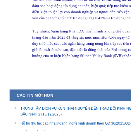
đảm bảo hoạt động tín dụng an toàn, hiệu quả; tiếp tục kiểm so
điều kiện thuận lợi cho doanh nghiệp và người dân tiếp cận
vốn của hệ thống tổ chức tín dụng tăng 0,45% và tín dụng to
Tuy nhiên, Ngân hàng Nhà nước nhấn mạnh không chủ quan vớ
tháng đầu năm 2023 đã tăng sát mức mục tiêu 4,5% ngay từ 
duy trì ở mức cao; các ngân hàng trung ương lớn tiếp tục tiến t
giữ lãi suất ở mức cao, đặc biệt là động thái của Fed trong
hưởng của sự kiện Ngân hàng Silicon Valley Bank (SVB) phá s
CÁC TIN MỚI HƠN
TRUNG TÂM DỊCH VỤ KCN THÁI NGUYÊN ĐẾN TRAO ĐỔI KINH NG
BẮC NINH 2
(15/12/2025)
Hỗ trợ thủ tục cập nhật ngành, nghề kinh doanh theo QĐ 36/2025/