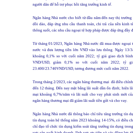
người dân để hỗ trợ phục hồi tăng trưởng kinh tế.
Ngân hàng Nhà nước cho biết từ đầu năm đến nay thị trường t
dồi dào, đáp ứng nhu cầu thanh toán, chi trả của nền kinh t
thông suốt, các nhu cầu ngoại tệ hợp pháp được đáp ứng đầy đ
Từ tháng 01/2023, Ngân hàng Nhà nước đã mua được ngoại tệ 
nước và đưa lượng tiền lớn VND vào lưu thông. Ngày 13/3
khoảng 0,1% so với cuối năm 2022; tỷ giá giao dịch bình
VND/USD, giảm 0,1% so với cuối năm 2022; tỷ g
23.400/23.740VND/USD, tương đương mức cuối năm 2022.​
Trong tháng 2/2023, các ngân hàng thương mại đã điều chỉnh g
đến 12 tháng. Đến nay mặt bằng lãi suất dần ổn định; hiện lã
mại khoảng 6,7%/năm và lãi suất cho vay phát sinh mới 
ngân hàng thương mại đã giảm lãi suất tiền gửi và cho vay.
Ngân hàng Nhà nước đã thông báo chỉ tiêu tăng trưởng tín 
tín dụng toàn hệ thống năm 2023 khoảng 14-15%, có điều chỉn
chỉ đạo tổ chức tín dụng kiểm soát tăng trưởng tín dụng tron
vực sản xuất kinh doanh, lĩnh vực ưu tiên và các động lực t