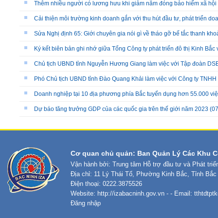
Thêm nhiều người có lương hưu khi giảm năm đóng bảo hiểm xã hội
Cải thiện môi trường kinh doanh gắn với thu hút đầu tư, phát triển d
Sửa Nghị định 65: Giới chuyên gia nói gì về tháo gỡ bế tắc thanh kho
Ký kết biên bản ghi nhớ giữa Tổng Công ty phát triển đô thị Kinh Bắc
Chủ tịch UBND tỉnh Nguyễn Hương Giang làm việc với Tập đoàn DS
Phó Chủ tịch UBND tỉnh Đào Quang Khải làm việc với Công ty TNHH
Doanh nghiệp tại 10 địa phương phía Bắc tuyển dụng hơn 55.000 việ
Dự báo tăng trưởng GDP của các quốc gia trên thế giới năm 2023
(07
Cơ quan chủ quản: Ban Quản Lý Các Khu C
Vận hành bởi: Trung tâm Hỗ trợ đầu tư và Phát tri
Địa chỉ: 11 Lý Thái Tổ, Phường Kinh Bắc, Tỉnh Bắc
Điện thoại: 0222.3875526
Website:
http://izabacninh.gov.vn
- - Email:
tthtdtp
Đăng nhập