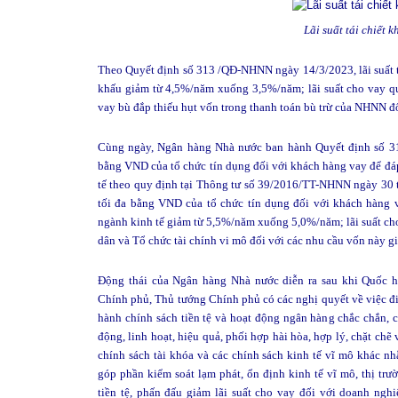
Lãi suất tái chiết 
Theo Quyết định số 313 /QĐ-NHNN ngày 14/3/2023, lãi suất tá
khấu giảm từ 4,5%/năm xuống 3,5%/năm; lãi suất cho vay qu
vay bù đắp thiếu hụt vốn trong thanh toán bù trừ của NHNN
Cùng ngày, Ngân hàng Nhà nước ban hành Quyết định số 3
bằng VND của tổ chức tín dụng đối với khách hàng vay để đá
tế theo quy định tại Thông tư số 39/2016/TT-NHNN ngày 30 t
tối đa bằng VND của tổ chức tín dụng đối với khách hàng 
ngành kinh tế giảm từ 5,5%/năm xuống 5,0%/năm; lãi suất ch
dân và Tổ chức tài chính vi mô đối với các nhu cầu vốn này
Động thái của Ngân hàng Nhà nước diễn ra sau khi Quốc h
Chính phủ, Thủ tướng Chính phủ có các nghị quyết về việc đ
hành chính sách tiền tệ và hoạt động ngân hàng chắc chắn, 
động, linh hoạt, hiệu quả, phối hợp hài hòa, hợp lý, chặt chẽ 
chính sách tài khóa và các chính sách kinh tế vĩ mô khác n
góp phần kiểm soát lạm phát, ổn định kinh tế vĩ mô, thị trư
tiền tệ, phấn đấu giảm lãi suất cho vay đối với doanh nghi