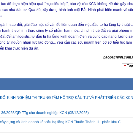
 tạo để thực hiện hiệu quả “mục tiêu kép”, bảo vệ các KCN không để đứt gãy chu
a các nhà đầu tư. Qua đó, xây dựng hình ảnh một Bắc Ninh phát triển mạnh về cô
c.
nh trao đổi, giải đáp một số vấn đề liên quan đến việc đầu tư hạ tầng kỹ thuật c
n hành theo hình thức công ty cổ phần; hạn mức, chi phí thuê đất và giải phóng m
 đất để làm logistic; tự đầu tư hạ tầng kinh doanh điện và cung cấp năng lượng sạ
ông ty; nguồn nhân lực lao động…Yêu cầu các sở, ngành trên cơ sở tiếp tục làm 
iển khai thực hiện dự án.
baobacninh.com.
ĐỔI KINH NGHIỆM TẠI TRUNG TÂM HỖ TRỢ ĐẦU TƯ VÀ PHÁT TRIỂN CÁC KC
 QĐ 36/2025/QĐ-TTg cho doanh nghiệp KCN
(05/12/2025)
xây dựng và kinh doanh kết cấu hạ tầng KCN Thuận Thành III - phân khu C