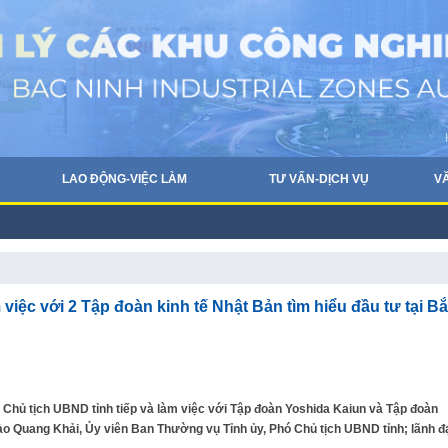
LAO ĐỘNG-VIỆC LÀM
TƯ VẤN-DỊCH VỤ
V
ệc với 2 Tập đoàn kinh tế Nhật Bản tìm hiểu đầu tư tại B
 Chủ tịch UBND tỉnh tiếp và làm việc với Tập đoàn Yoshida Kaiun và Tập đoàn
Đào Quang Khải, Ủy viên Ban Thường vụ Tỉnh ủy, Phó Chủ tịch UBND tỉnh; lãnh đ