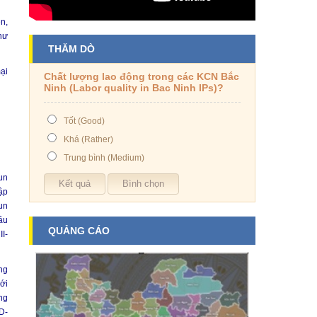
n,
hư
THĂM DÒ
ại
Chất lượng lao động trong các KCN Bắc
Ninh (Labor quality in Bac Ninh IPs)?
Tốt (Good)
Khá (Rather)
Trung bình (Medium)
un
ập
un
ầu
QUẢNG CÁO
II-
ng
với
ng
D-