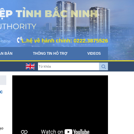
L.hệ về hành chính: 0222.3875526
Hotline:
ĂN BẢN
THÔNG TIN HỖ TRỢ
VIDEOS
ắc
ạo