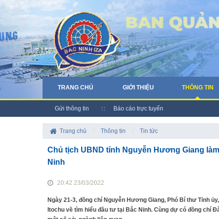
TRANG CHỦ
GIỚI THIỆU
THÔNG TIN
Gửi thông tin
Báo cáo trực tuyến
Trang chủ
/
Thông tin
/
Tin tức
Chủ tịch UBND tỉnh Nguyễn Hương Giang làm vi
Ninh
20:42 23/03/2022
Ngày 21-3, đồng chí Nguyễn Hương Giang, Phó Bí thư Tỉnh ủy,
Itochu về tìm hiểu đầu tư tại Bắc Ninh. Cùng dự có đồng chí 