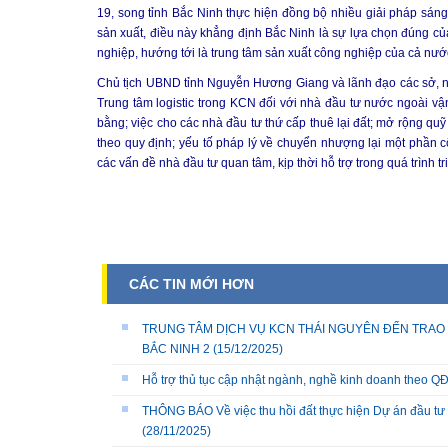
19, song tỉnh Bắc Ninh thực hiện đồng bộ nhiều giải pháp sáng
sản xuất, điều này khẳng định Bắc Ninh là sự lựa chọn đúng củ
nghiệp, hướng tới là trung tâm sản xuất công nghiệp của cả nướ
Chủ tịch UBND tỉnh Nguyễn Hương Giang và lãnh đạo các sở, ngà
Trung tâm logistic trong KCN đối với nhà đầu tư nước ngoài vậ
bằng; việc cho các nhà đầu tư thứ cấp thuê lại đất; mở rộng quỹ
theo quy định; yếu tố pháp lý về chuyển nhượng lại một phần c
các vấn đề nhà đầu tư quan tâm, kịp thời hỗ trợ trong quá trình tr
CÁC TIN MỚI HƠN
TRUNG TÂM DỊCH VỤ KCN THÁI NGUYÊN ĐẾN TRAO 
BẮC NINH 2
(15/12/2025)
Hỗ trợ thủ tục cập nhật ngành, nghề kinh doanh theo
THÔNG BÁO Về việc thu hồi đất thực hiện Dự án đầu tư 
(28/11/2025)