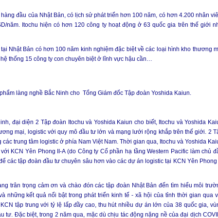
 hàng đầu của Nhật Bản, có lịch sử phát triển hơn 100 năm, có hơn 4.200 nhân viê
/năm. Itochu hiện có hơn 120 công ty hoạt động ở 63 quốc gia trên thế giới n
tại Nhật Bản có hơn 100 năm kinh nghiệm đặc biệt về các loại hình kho thương m
, hệ thống 15 công ty con chuyên biệt ở lĩnh vực hậu cần…
phẩm làng nghề Bắc Ninh cho Tổng Giám đốc Tập đoàn Yoshida Kaiun.
Ninh, đại diện 2 Tập đoàn Itochu và Yoshida Kaiun cho biết, Itochu và Yoshida Kai
ơng mại, logistic với quy mô đầu tư lớn và mạng lưới rộng khắp trên thế giới. 2 T
 các trung tâm logistic ở phía Nam Việt Nam. Thời gian qua, Itochu và Yoshida Kai
ối với KCN Yên Phong II-A (do Công ty Cổ phần hạ tầng Western Pacific làm chủ đ
n để các tập đoàn đầu tư chuyên sâu hơn vào các dự án logistic tại KCN Yên Phong 
ng trân trọng cảm ơn và chào đón các tập đoàn Nhật Bản đến tìm hiểu môi trườ
ý và những kết quả nổi bật trong phát triển kinh tế - xã hội của tỉnh thời gian qua 
KCN tập trung với tỷ lệ lấp đầy cao, thu hút nhiều dự án lớn của 38 quốc gia, vù
ầu tư. Đặc biệt, trong 2 năm qua, mặc dù chịu tác động nặng nề của đại dịch COVI