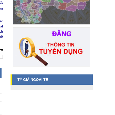
ỗi
ng
ác
ặt
ch
rõ
vn
TỶ GIÁ NGOẠI TỆ
N