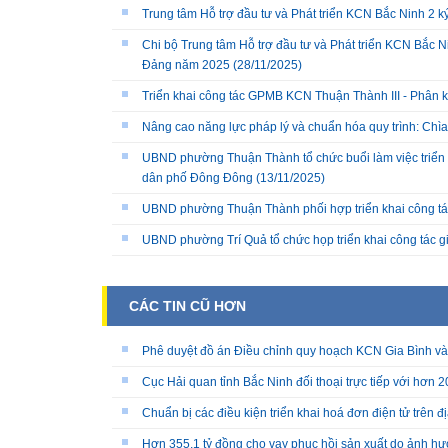
Trung tâm Hỗ trợ đầu tư và Phát triển KCN Bắc Ninh 2 
Chi bộ Trung tâm Hỗ trợ đầu tư và Phát triển KCN Bắc Ni
Đảng năm 2025
(28/11/2025)
Triển khai công tác GPMB KCN Thuận Thành III - Phân k
Nâng cao năng lực pháp lý và chuẩn hóa quy trình: Chì
UBND phường Thuận Thành tổ chức buổi làm việc triển k
dân phố Đông Đông
(13/11/2025)
UBND phường Thuận Thành phối hợp triển khai công tá
UBND phường Trí Quả tổ chức họp triển khai công tác 
CÁC TIN CŨ HƠN
Phê duyệt đồ án Điều chỉnh quy hoạch KCN Gia Bình và 
Cục Hải quan tỉnh Bắc Ninh đối thoại trực tiếp với hơn
Chuẩn bị các điều kiện triển khai hoá đơn điện tử trên đị
Hơn 355,1 tỷ đồng cho vay phục hồi sản xuất do ảnh h