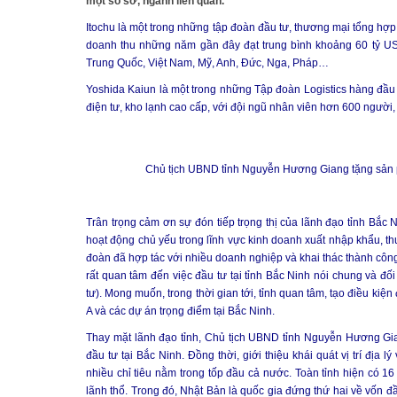
một số sở, ngành liên quan.
Itochu là một trong những tập đoàn đầu tư, thương mại tổng hợp
doanh thu những năm gần đây đạt trung bình khoảng 60 tỷ USD
Trung Quốc, Việt Nam, Mỹ, Anh, Đức, Nga, Pháp…
Yoshida Kaiun là một trong những Tập đoàn Logistics hàng đầu 
điện tư, kho lạnh cao cấp, với đội ngũ nhân viên hơn 600 người
Chủ tịch UBND tỉnh Nguyễn Hương Giang tặng sản 
Trân trọng cảm ơn sự đón tiếp trọng thị của lãnh đạo tỉnh Bắc 
hoạt động chủ yếu trong lĩnh vực kinh doanh xuất nhập khẩu, thư
đoàn đã hợp tác với nhiều doanh nghiệp và khai thác thành công
rất quan tâm đến việc đầu tư tại tỉnh Bắc Ninh nói chung và đ
tư). Mong muốn, trong thời gian tới, tỉnh quan tâm, tạo điều kiệ
A và các dự án trọng điểm tại Bắc Ninh.
Thay mặt lãnh đạo tỉnh, Chủ tịch UBND tỉnh Nguyễn Hương Gia
đầu tư tại Bắc Ninh. Đồng thời, giới thiệu khái quát vị trí địa l
nhiều chỉ tiêu nằm trong tốp đầu cả nước. Toàn tỉnh hiện có 16 
lãnh thổ. Trong đó, Nhật Bản là quốc gia đứng thứ hai về vốn đ