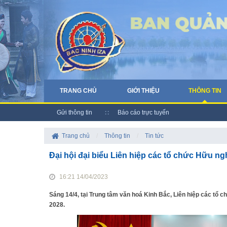
TRANG CHỦ
GIỚI THIỆU
THÔNG TIN
Gửi thông tin
Báo cáo trực tuyến
Trang chủ
/
Thông tin
/
Tin tức
Đại hội đại biểu Liên hiệp các tổ chức Hữu nghị 
16:21 14/04/2023
Sáng 14/4, tại Trung tâm văn hoá Kinh Bắc, Liên hiệp các tổ chứ
2028.