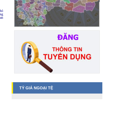
Phó
ờng
Ban
TỶ GIÁ NGOẠI TỆ