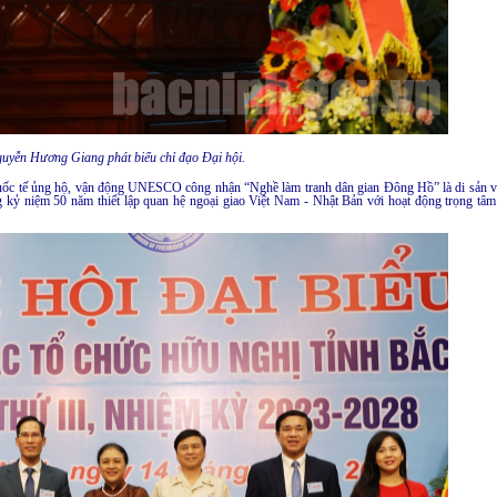
uyễn Hương Giang phát biểu chỉ đạo Đại hội.
quốc tế ủng hộ, vận động UNESCO công nhận “Nghề làm tranh dân gian Đông Hồ” là di sản 
ng kỷ niệm 50 năm thiết lập quan hệ ngoại giao Việt Nam - Nhật Bản với hoạt động trọng tâm