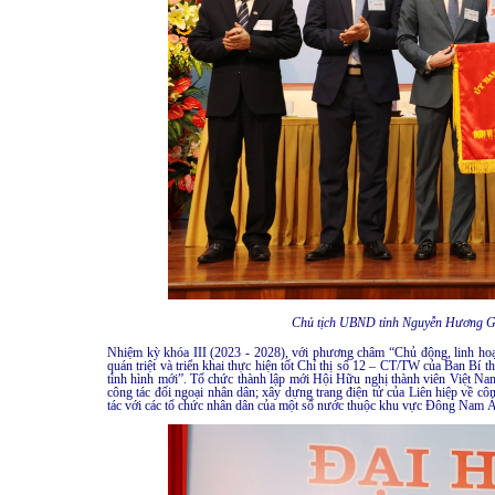
Chủ tịch UBND tỉnh Nguyễn Hương Gi
Nhiệm kỳ khóa III (2023 - 2028), với phương châm “Chủ động, linh hoạt,
quán triệt và triển khai thực hiện tốt Chỉ thị số 12 – CT/TW của Ban Bí
tình hình mới”. Tổ chức thành lập mới Hội Hữu nghị thành viên Việt Na
công tác đối ngoại nhân dân; xây dựng trang điện tử của Liên hiệp về côn
tác với các tổ chức nhân dân của một số nước thuộc khu vực Đông Nam