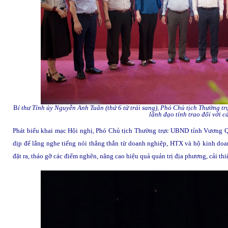
B
í thư Tỉnh ủy Nguyễn Anh Tuấn (thứ 6 từ trái sang), Phó Chủ tịch Thường 
lãnh đạo tỉnh trao đổi với 
Phát biểu khai mạc Hội nghị, Phó Chủ tịch Thường trực UBND tỉnh Vương Qu
dịp để lắng nghe tiếng nói thẳng thắn từ doanh nghiệp, HTX và hộ kinh doa
đặt ra, tháo gỡ các điểm nghẽn, nâng cao hiệu quả quản trị địa phương, cải th