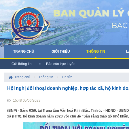
TRANG CHỦ
GIỚI THIỆU
THÔNG TIN
L
Gửi thông tin
Báo cáo trực tuyến
Trang chủ
/
Thông tin
/
Tin tức
Hội nghị đối thoại doanh nghiệp, hợp tác xã, hộ kinh 
15:48 05/06/2023
(BNP) - Sáng 03/6, tại Trung tâm Văn hoá Kinh Bắc, Tỉnh ủy - HĐND - UBND 
xã (HTX), hộ kinh doanh năm 2023 với chủ đề “Sẵn sàng tháo gỡ khó khăn, 