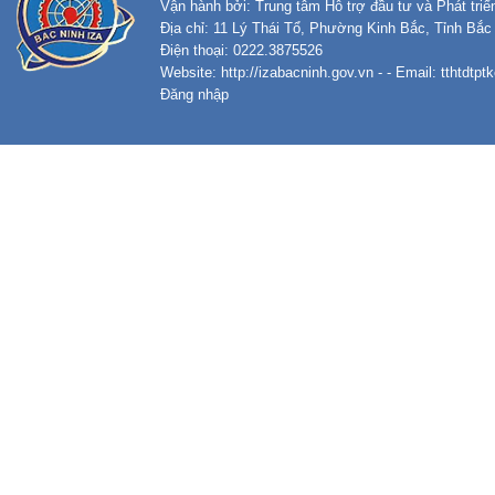
Vận hành bởi: Trung tâm Hỗ trợ đầu tư và Phát tri
Địa chỉ: 11 Lý Thái Tổ, Phường Kinh Bắc, Tỉnh Bắc
Điện thoại: 0222.3875526
Website:
http://izabacninh.gov.vn
- - Email:
tthtdtp
Đăng nhập