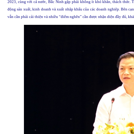
2023, cùng với cả nước, Bắc Ninh gặp phải không ít khó khăn, thách thức. T
động sản xuất, kinh doanh và xuất nhập khẩu của các doanh nghiệp. Bên cạn
vẫn cần phải cải thiện và nhiều “điểm nghẽn” cần được nhận diện đầy đủ, khách