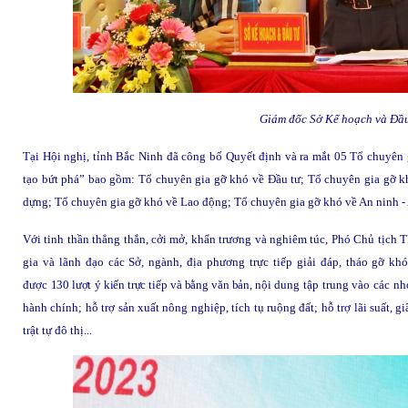
Giám đốc Sở Kế hoạch và Đầ
Tại Hội nghị, tỉnh Bắc Ninh đã
c
ông bố Quyết định và ra mắt
05
Tổ chuyên 
tạo bứt phá” bao gồm: Tổ chuyên gia gỡ khó về Đầu tư; Tổ chuyên gia gỡ k
dựng; Tổ chuyên gia gỡ khó về Lao động
; Tổ chuyên gia gỡ khó về An ninh -
Với tinh thần thẳng thắn, cởi mở, khẩn trương và nghiêm túc, Phó Chủ tịc
gia và lãnh đạo các Sở, ngành, địa phương trực tiếp giải đáp, tháo gỡ 
được
130 lượt ý kiến trực tiếp và bằng văn bản, n
ội dung tập trung vào các nh
hành chính; hỗ trợ sản xuất nông nghiệp, tích tụ ruộng đất; hỗ trợ lãi suất, 
trật tự đô thị...