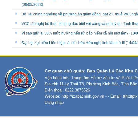
(08/05/2023)
Bộ Tài chính nghiêng về phương án giảm đồng loạt 2% thuế VAT, ng
VCCI đề nghị bỏ thuế tiêu thụ đặc biệt với xăng và nêu lý do đánh thu
Vì sao giữ lại 50% mức hưởng nếu rút bảo hiểm xã hội một lần?
(18/0
Đại hội đại biểu Liên hiệp các tổ chức Hữu nghị tỉnh lần thứ III
(14/04/
Cơ quan chủ quản: Ban Quản Lý Các Khu C
Vận hành bởi: Trung tâm Hỗ trợ đầu tư và Phát tri
Địa chỉ: 11 Lý Thái Tổ, Phường Kinh Bắc, Tỉnh Bắc
Điện thoại: 0222.3875526
Website:
http://izabacninh.gov.vn
- - Email:
tthtdtp
Đăng nhập