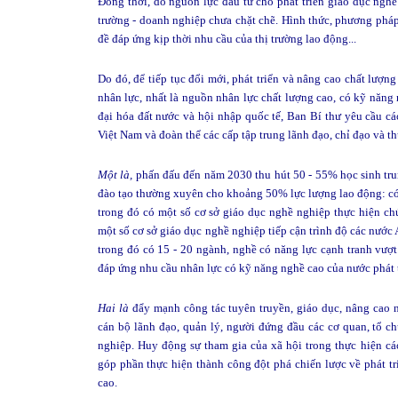
Đồng thời, do nguồn lực đầu tư cho phát triển giáo dục ngh
trường - doanh nghiệp chưa chặt chẽ. Hình thức, phương pháp
đề đáp ứng kịp thời nhu cầu của thị trường lao động...
Do đó, để tiếp tục đổi mới, phát triển và nâng cao chất lượn
nhân lực, nhất là nguồn nhân lực chất lượng cao, có kỹ năn
đại hóa đất nước và hội nhập quốc tế, Ban Bí thư yêu cầu cá
Việt Nam và đoàn thể các cấp tập trung lãnh đạo, chỉ đạo và t
Một là,
phấn đấu đến năm 2030 thu hút 50 - 55% học sinh trun
đào tạo thường xuyên cho khoảng 50% lực lượng lao động: có
trong đó có một số cơ sở giáo dục nghề nghiệp thực hiện ch
một số cơ sở giáo dục nghề nghiệp tiếp cận trình độ các nướ
trong đó có 15 - 20 ngành, nghề có năng lực cạnh tranh vượ
đáp ứng nhu cầu nhân lực có kỹ năng nghề cao của nước phát tri
Hai là
đẩy mạnh công tác tuyên truyền, giáo dục, nâng cao nh
cán bộ lãnh đạo, quản lý, người đứng đầu các cơ quan, tổ ch
nghiệp. Huy động sự tham gia của xã hội trong thực hiện cá
góp phần thực hiện thành công đột phá chiến lược về phát tr
cao.