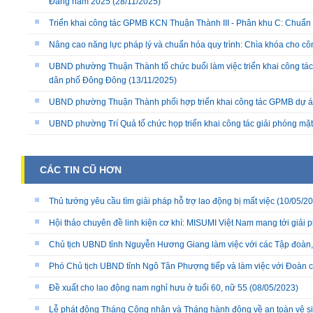
Đảng năm 2025
(28/11/2025)
Triển khai công tác GPMB KCN Thuận Thành III - Phân khu C: Chuẩn b
Nâng cao năng lực pháp lý và chuẩn hóa quy trình: Chìa khóa cho cô
UBND phường Thuận Thành tổ chức buổi làm việc triển khai công tác
dân phố Đông Đông
(13/11/2025)
UBND phường Thuận Thành phối hợp triển khai công tác GPMB dự án
UBND phường Trí Quả tổ chức họp triển khai công tác giải phóng mặ
CÁC TIN CŨ HƠN
Thủ tướng yêu cầu tìm giải pháp hỗ trợ lao động bị mất việc
(10/05/20
Hội thảo chuyên đề linh kiện cơ khí: MISUMI Việt Nam mang tới giải 
Chủ tịch UBND tỉnh Nguyễn Hương Giang làm việc với các Tập đoàn,
Phó Chủ tịch UBND tỉnh Ngô Tân Phượng tiếp và làm việc với Đoàn
Đề xuất cho lao động nam nghỉ hưu ở tuổi 60, nữ 55
(08/05/2023)
Lễ phát động Tháng Công nhân và Tháng hành động về an toàn vệ si