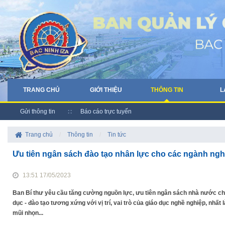
TRANG CHỦ
GIỚI THIỆU
THÔNG TIN
L
Gửi thông tin
Báo cáo trực tuyến
Trang chủ
/
Thông tin
/
Tin tức
Ưu tiên ngân sách đào tạo nhân lực cho các ngành ng
13:51 17/05/2023
Ban Bí thư yêu cầu tăng cường nguồn lực, ưu tiên ngân sách nhà nước ch
dục - đào tạo tương xứng với vị trí, vai trò của giáo dục nghề nghiệp, nhất
mũi nhọn...