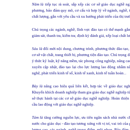
Năm là
tiếp tục rà soát, sắp xếp các cơ sở giáo dục nghề n
phương, bảo đảm quy mô, cơ cấu và hợp lý về ngành, nghề, tr
chất lượng, gắn với yêu cầu và xu hướng phát triển của thị tr
Chú trọng các ngành, nghề, lĩnh vực đào tạo có thế mạnh gắn
giám sát, thanh tra, kiểm tra; định kỳ đánh giá, xếp loại chất 
Sáu là
đổi mới nội dung, chương trình, phương thức đào tạo,
cơ sở vật chất, trang thiết bị, phương tiện đào tạo. Chú trọng
ý thức kỷ luật, kỹ năng mềm, tác phong công nghiệp, nâng ca
xuyên cập nhật, đào tạo lại cho lực lượng lao động nhằm n
nghệ, phát triển kinh tế số, kinh tế xanh, kinh tế tuần hoàn...
Bảy là
nâng cao hiệu quả liên kết, hợp tác về giáo dục ng
Khuyến khích doanh nghiệp tham gia giáo dục nghề nghiệp từ 
sở thực hành tại các cơ sở giáo dục nghề nghiệp. Hoàn thiện 
cầu lao động với giáo dục nghề nghiệp.
Tám là
tăng cường nguồn lực, ưu tiên ngân sách nhà nước c
nước cho giáo dục - đào tạo tương xứng với vị trí, vai trò của
lượng cao, các ngành, nghề trọng điểm, mũi nhọn. Bảo đảm 