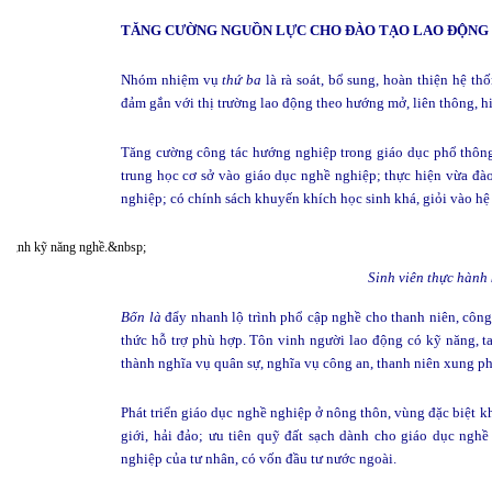
TĂNG CƯỜNG NGUỒN LỰC CHO ĐÀO TẠO LAO ĐỘNG
Nhóm nhiệm vụ
thứ ba
là rà soát, bổ sung, hoàn thiện hệ th
đảm gắn với thị trường lao động theo hướng mở, liên thông, hi
Tăng cường công tác hướng nghiệp trong giáo dục phổ thông, 
trung học cơ sở vào giáo dục nghề nghiệp; thực hiện vừa đào
nghiệp; có chính sách khuyến khích học sinh khá, giỏi vào hệ
Sinh viên thực hành
Bốn là
đẩy nhanh lộ trình phổ cập nghề cho thanh niên, côn
thức hỗ trợ phù hợp. Tôn vinh người lao động có kỹ năng, t
thành nghĩa vụ quân sự, nghĩa vụ công an, thanh niên xung ph
Phát triển giáo dục nghề nghiệp ở nông thôn, vùng đặc biệt k
giới, hải đảo; ưu tiên quỹ đất sạch dành cho giáo dục nghề
nghiệp của tư nhân, có vốn đầu tư nước ngoài.