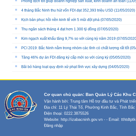
Phòng dịch tốt giúp doanh nghiệp sản xuất, kinh doanh an toàn
(11/0
4 tháng Bắc Ninh thu hút vốn FDI đạt 352,393 triệu USD
(11/05/2020)
Kịch bản phục hồi nền kinh tế với 5 mũi đột phá
(07/05/2020)
Thu ngân sách tháng 4 đạt hơn 1.300 tỷ đồng
(07/05/2020)
Kim ngạch xuất khẩu tăng 9,7% so với cùng kỳ năm 2019
(07/05/2020
PCI 2019: Bắc Ninh nằm trong nhóm các tỉnh có chất lượng rất tốt
(05
Tăng 46% dự án FDI đăng ký cấp mới so với cùng kỳ
(05/05/2020)
Bãi bỏ hàng loạt quy định xử phạt lĩnh vực xây dựng
(04/05/2020)
Cơ quan chủ quản: Ban Quản Lý Các Khu C
Vận hành bởi: Trung tâm Hỗ trợ đầu tư và Phát tri
Địa chỉ: 11 Lý Thái Tổ, Phường Kinh Bắc, Tỉnh Bắc
Điện thoại: 0222.3875526
Website:
http://izabacninh.gov.vn
- - Email:
tthtdtp
Đăng nhập