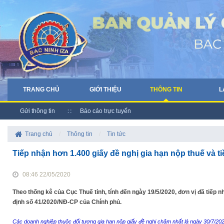
TRANG CHỦ
GIỚI THIỆU
THÔNG TIN
L
Gửi thông tin
Báo cáo trực tuyến
Trang chủ
/
Thông tin
/
Tin tức
Tiếp nhận hơn 1.400 giấy đề nghị gia hạn nộp thuế và ti
08:46 22/05/2020
Theo thống kê của Cục Thuế tỉnh, tính đến ngày 19/5/2020, đơn vị đã tiếp nh
định số 41/2020/NĐ-CP của Chính phủ.
Các doanh nghiệp thuộc đối tượng gia hạn nộp giấy đề nghị chậm nhất là ngày 30/7/202