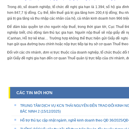
Trong đó, số doanh nghiệp, tổ chức đề nghị gia hạn là 1.394; số hộ gia đình
hơn 847,7 tỷ đồng. Cụ thể, tiền thuế giá trị gia tăng hơn 200,4 tỷ đồng; thu 
giá trị gia tăng và thu nhập các nhân của hộ, cá nhân kinh doanh hơn 966 triệ
Để đảm bảo quyền lợi cho người nộp thuế, trong thời gian tới, Cục Thuế tỉn
nghiệp biết, chủ động làm thủ tục gia hạn. Người nộp thuế sẽ nộp giấy đề n
iCanhan, Hỗ trợ kê khai… Trường hợp không thể thực hiện gửi Giấy đề nghị g
hạn gửi qua đường bưu chính hoặc nộp trực tiếp tại trụ sở cơ quan Thuế theo 
Đối với các chi nhánh, đơn vị trực thuộc của doanh nghiệp, tổ chức thuộc đối 
gửi Giấy đề nghị gia hạn đến cơ quan Thuế quản lý trực tiếp của chi nhánh, đ
CÁC TIN MỚI HƠN
TRUNG TÂM DỊCH VỤ KCN THÁI NGUYÊN ĐẾN TRAO ĐỔI KINH NG
BẮC NINH 2
(15/12/2025)
Hỗ trợ thủ tục cập nhật ngành, nghề kinh doanh theo QĐ 36/2025/