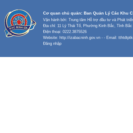
Cơ quan chủ quản: Ban Quản Lý Các Khu C
Vận hành bởi: Trung tâm Hỗ trợ đầu tư và Phát tri
Địa chỉ: 11 Lý Thái Tổ, Phường Kinh Bắc, Tỉnh Bắc
Điện thoại: 0222.3875526
Website:
http://izabacninh.gov.vn
- - Email:
tthtdtp
Đăng nhập