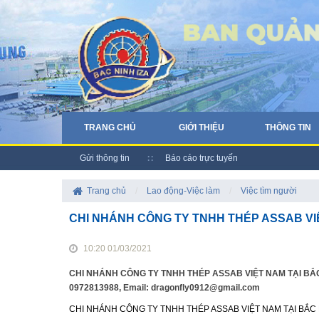
TRANG CHỦ
GIỚI THIỆU
THÔNG TIN
Gửi thông tin
Báo cáo trực tuyến
Trang chủ
/
Lao động-Việc làm
/
Việc tìm người
CHI NHÁNH CÔNG TY TNHH THÉP ASSAB VI
10:20 01/03/2021
CHI NHÁNH CÔNG TY TNHH THÉP ASSAB VIỆT NAM TẠI BẮC NINH, 
0972813988, Email: dragonfly0912@gmail.com
CHI NHÁNH CÔNG TY TNHH THÉP ASSAB VIỆT NAM TẠI BẮC