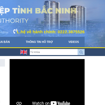
L.hệ về hành chính: 0222.3875526
Hotline:
ĂN BẢN
THÔNG TIN HỖ TRỢ
VIDEOS
: