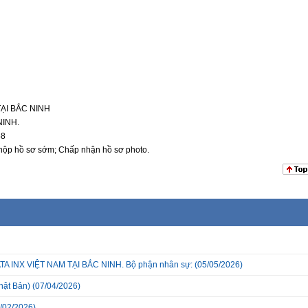
TẠI BẮC NINH
NINH.
58
n nộp hồ sơ sớm; Chấp nhận hồ sơ photo.
INX VIỆT NAM TẠI BẮC NINH. Bộ phận nhân sự:
(05/05/2026)
hật Bản)
(07/04/2026)
/02/2026)