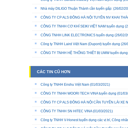
Nhà máy DILIGO Thuận Thành cần tuyển gấp:
(26/02/20
CÔNG TY CP ALS ĐÔNG HÀ NỘI TUYỂN NV KHAI THÁC
CÔNG TY TNHH CƠ KHÍ SEIKI VIỆT NAM tuyển dụng
(2
CÔNG TNHH LINK ELECTRONICS tuyển dụng
(26/02/2
Công ty TNHH Laird Việt Nam (Dupont) tuyển dụng
(26/
CÔNG TY TNHH HỆ THỐNG THIẾT BỊ UMW tuyển dụng
CÁC TIN CŨ HƠN
Công ty TNHH Enshu Việt Nam
(01/03/2021)
CÔNG TY TNHH WOORI TECH VINA tuyển dụng
(01/03
CÔNG TY CP ALS ĐÔNG HÀ NỘI CẦN TUYỂN LÁI XE 
CÔNG TY TNHH SN HITEC VINA
(01/03/2021)
Công ty TNHH V-Honest tuyển dụng các vị trí, Công nhân