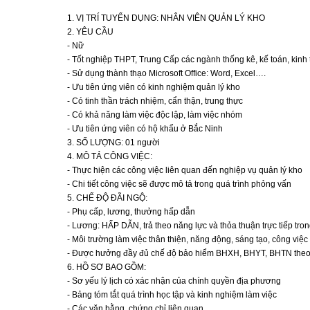
1. VỊ TRÍ TUYỂN DỤNG: NHÂN VIÊN QUẢN LÝ KHO
2. YÊU CẦU
- Nữ
- Tốt nghiệp THPT, Trung Cấp các ngành thống kê, kế toán, kinh
- Sử dụng thành thạo Microsoft Office: Word, Excel….
- Ưu tiên ứng viên có kinh nghiệm quản lý kho
- Có tinh thần trách nhiệm, cẩn thận, trung thực
- Có khả năng làm việc độc lập, làm việc nhóm
- Ưu tiên ứng viên có hộ khẩu ở Bắc Ninh
3. SỐ LƯỢNG: 01 người
4. MÔ TẢ CÔNG VIỆC:
- Thực hiện các công việc liên quan đến nghiệp vụ quản lý kho
- Chi tiết công việc sẽ được mô tả trong quá trình phỏng vấn
5. CHẾ ĐỘ ĐÃI NGỘ:
- Phụ cấp, lương, thưởng hấp dẫn
- Lương: HẤP DẪN, trả theo năng lực và thỏa thuận trực tiếp tro
- Môi trường làm việc thân thiện, năng động, sáng tạo, công việc 
- Được hưởng đầy đủ chế độ bảo hiểm BHXH, BHYT, BHTN theo
6. HỒ SƠ BAO GỒM:
- Sơ yếu lý lịch có xác nhận của chính quyền địa phương
- Bảng tóm tắt quá trình học tập và kinh nghiệm làm việc
- Các văn bằng, chứng chỉ liên quan