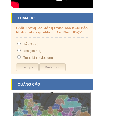
THĂM DÒ
Chất lượng lao động trong các KCN Bắc
Ninh (Labor quality in Bac Ninh IPs)?
Tốt (Good)
Khá (Rather)
Trung bình (Medium)
QUẢNG CÁO