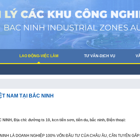
LAO ĐỘNG-VIỆC LÀM
TƯ VẤN-DỊCH VỤ
V
ỆT NAM TẠI BẮC NINH
Địa chỉ: đường ts 10, kcn tiên sơn, tiên du, bắc ninh, Điện thoại:
 NINH LÀ DOANH NGHIỆP 100% VỐN ĐẦU TƯ CỦA CHÂU ÂU, CẦN TUYỂN GẤP