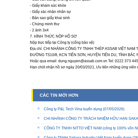
- Giấy khám sức khỏe
- Giấy xác nhận nhân sự
- Bản sao giấy khai sinh
- Chứng minh thư
- 2 ảnh 3x4
7. HÌNH THỨC NỘP HỒ SƠ
Nộp trực tiếp tại Công ty (cổng bảo vệ)
Địa chỉ: CHI NHÁNH CÔNG TY TNHH THÉP ASSAB VIỆT NAM 
ĐƯỜNG TS10/8, KCN TIÊN SƠN, HUYỆN TIÊN DU, TỈNH BẮC 
Hoặc qua email: dung.nguyen@assab.com.vn Tel: 0222 373 44
Hạn chót nhận hồ sơ ngày 20/03/2021, Ưu tiên những ứng viê
CÁC TIN MỚI HƠN
Công ty P&L Tech Vina tuyển dụng
(07/05/2026)
CHI NHÁNH CÔNG TY TRÁCH NHIỆM HỮU HẠN SAKATA 
CÔNG TY TNHH NITTO VIỆT NAM (công ty 100% vốn N
Công ty TNHH Sahara Industry Việt Nam tuyển dụng
(26