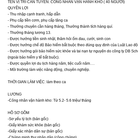
TÊN VỊ TRÍ CẦN TUYỂN: CÔNG NHÂN VẬN HÀNH KHO ( 40 NGƯỜI)
QUYỀN LỢI
- Thu nhập cạnh tranh, hấp dẫn
- Phụ cấp tiền cơm, phụ cấp tăng ca
- Thưởng chuyên cần hàng tháng, Thưởng thành tích hàng quí.
- Thưởng tháng lương 13.
- Được hưởng tiền sinh nhật, thăm hỏi ốm đau, cưới, sinh con
- Được hưởng chế độ Bảo hiểm bắt buộc theo đúng quy định của Luật Lao đ
- Được hưởng gói bảo hiểm sức khỏe và tai nạn tự nguyện do công ty DB Sc
(ngoài bảo hiểm y tế bắt buộc).
- Được quyền lợi du lịch hàng năm, tiệc cuối năm….
- Môi trường làm việc năng động, chuyên nghiệp.
THỜI GIAN LÀM VIỆC: làm theo ca
LƯƠNG
-Công nhân vận hành kho: Từ 5.2- 5.6 triệu/ tháng
HỒ SƠ GỒM
-Sơ yếu lý lịch (bản gốc)
-Giấy khám sức khỏe (bản gốc)
-Giấy xác nhận dân sự (bản gốc)
-Chứng minh thư nhân dân (công chứng)