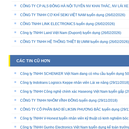
CÔNG TY CP ALS ĐÔNG HÀ NỘI TUYỂN NV KHAI THÁC, NV LÁI X
CÔNG TY TNHH CƠ KHÍ SEIKI VIỆT NAM tuyển dụng
(26/02/2026)
CÔNG TNHH LINK ELECTRONICS tuyển dụng
(26/02/2026)
Công ty TNHH Laird Việt Nam (Dupont) tuyển dụng
(26/02/2026)
CÔNG TY TNHH HỆ THỐNG THIẾT BỊ UMW tuyển dụng
(26/02/2026)
CÁC TIN CŨ HƠN
Công ty TNHH SCHENKER Việt Nam đang có nhu cầu tuyển dụng 50
Công ty Indotrans Logisics Keppe nhân viên Lái xe nâng
(29/11/2018
Công ty TNHH Công nghệ chính xác Haseong Việt Nam tuyển gấp
(2
CÔNG TY TNHH NHÔM VĨNH ĐÔNG tuyển dụng
(29/11/2018)
CÔNG TY CỔ PHẦN BAO BÌ LIKSIN PHƯƠNG BẮC tuyển dụng
(29/1
Công ty TNHH V-Honest tuyển nhân viên kỹ thuật có kinh nghiệm bóc 
Công ty TNHH Gunho Electronics Việt Nam tuyển dụng kế toán trưởn