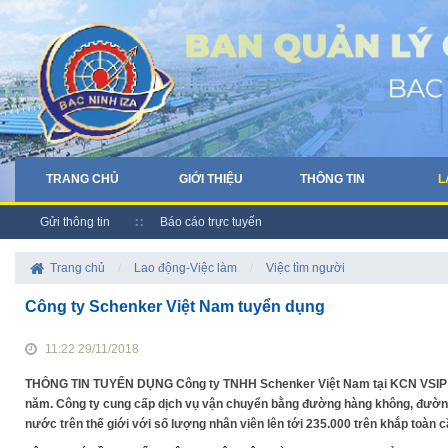
TRANG CHỦ
GIỚI THIỆU
THÔNG TIN
L
Gửi thông tin
Báo cáo trực tuyến
Trang chủ
/
Lao động-Việc làm
/
Việc tìm người
Công ty Schenker Việt Nam tuyển dụng
11:22 29/11/2018
THÔNG TIN TUYỂN DỤNG Công ty TNHH Schenker Việt Nam tại KCN VSIP 10
năm. Công ty cung cấp dịch vụ vận chuyển bằng đường hàng không, đường 
nước trên thế giới với số lượng nhân viên lên tới 235.000 trên khắp toàn cầ