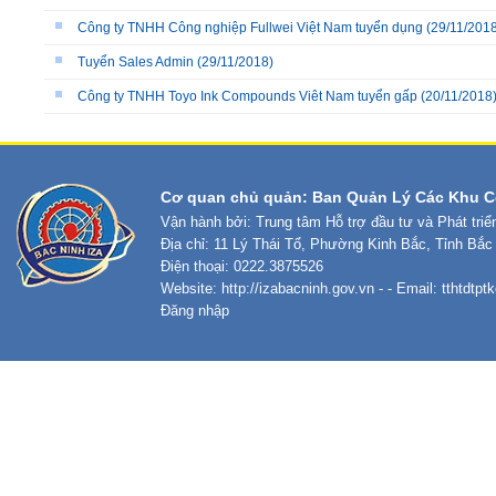
Công ty TNHH Công nghiệp Fullwei Việt Nam tuyển dụng
(29/11/2018
Tuyển Sales Admin
(29/11/2018)
Công ty TNHH Toyo Ink Compounds Viêt Nam tuyển gấp
(20/11/2018
Cơ quan chủ quản: Ban Quản Lý Các Khu C
Vận hành bởi: Trung tâm Hỗ trợ đầu tư và Phát tri
Địa chỉ: 11 Lý Thái Tổ, Phường Kinh Bắc, Tỉnh Bắc
Điện thoại: 0222.3875526
Website:
http://izabacninh.gov.vn
- - Email:
tthtdtp
Đăng nhập