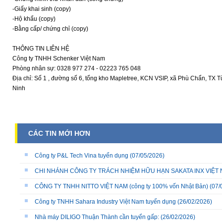
-Giấy khai sinh (copy)
-Hộ khẩu (copy)
-Bằng cấp/ chứng chỉ (copy)
THÔNG TIN LIÊN HỆ
Công ty TNHH Schenker Việt Nam
Phòng nhân sự: 0328 977 274 - 02223 765 048
Địa chỉ: Số 1 , đường số 6, tổng kho Mapletree, KCN VSIP, xã Phù Chẩn, TX T
Ninh
CÁC TIN MỚI HƠN
Công ty P&L Tech Vina tuyển dụng
(07/05/2026)
CHI NHÁNH CÔNG TY TRÁCH NHIỆM HỮU HẠN SAKATA INX VIỆT NA
CÔNG TY TNHH NITTO VIỆT NAM (công ty 100% vốn Nhật Bản)
(07/
Công ty TNHH Sahara Industry Việt Nam tuyển dụng
(26/02/2026)
Nhà máy DILIGO Thuận Thành cần tuyển gấp:
(26/02/2026)