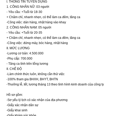
I. THÔNG TIN TUYỂN DỤNG
1. CÔNG NHÂN NỮ: 03 người
- Yêu cầu: +Tuổi từ 18-30
+ Chăm chỉ, nhanh nhẹn, có thể làm ca đêm, tăng ca
-Công việc: dán hàng, nhặt hàng vào khay
2. CÔNG NHÂN NAM: 05 người
- Yêu cầu: +Tuổi từ 20-35
+ Chăm chỉ, nhanh nhẹn, có thể làm ca đêm, tăng ca
-Công việc: đứng máy, bóc hàng, nhặt hàng
II. MỨC LƯƠNG
-Lương cơ bản: 4.500.000
-Phụ cấp: 700.000
- Tăng ca tính trên tổng lương
II. CHẾ ĐỘ
-Làm chính thức luôn, không cần thử việc
-100% tham gia BHXH, BHYT, BHTN
-Thưởng lễ, tết, lương tháng 13 theo tình hình kinh doanh của công ty
Hồ sơ gồm:
-Sơ yếu lý lịch có xác nhận của địa phương
-Giấy xác nhận dân sự
-Giấy khai sinh
-Giấy khám sức khỏe