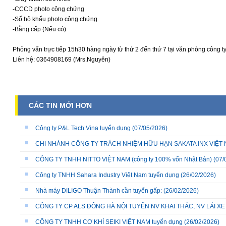
-CCCD photo công chứng
-Sổ hộ khẩu photo công chứng
-Bằng cấp (Nếu có)
Phỏng vấn trực tiếp 15h30 hàng ngày từ thứ 2 đến thứ 7 tại văn phòng công t
Liên hệ: 0364908169 (Mrs.Nguyên)
CÁC TIN MỚI HƠN
Công ty P&L Tech Vina tuyển dụng
(07/05/2026)
CHI NHÁNH CÔNG TY TRÁCH NHIỆM HỮU HẠN SAKATA INX VIỆT NA
CÔNG TY TNHH NITTO VIỆT NAM (công ty 100% vốn Nhật Bản)
(07/
Công ty TNHH Sahara Industry Việt Nam tuyển dụng
(26/02/2026)
Nhà máy DILIGO Thuận Thành cần tuyển gấp:
(26/02/2026)
CÔNG TY CP ALS ĐÔNG HÀ NỘI TUYỂN NV KHAI THÁC, NV LÁI X
CÔNG TY TNHH CƠ KHÍ SEIKI VIỆT NAM tuyển dụng
(26/02/2026)