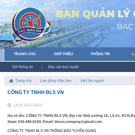
TRANG CHỦ
GIỚI THIỆU
THÔNG TIN
L
Gửi thông tin
Báo cáo trực tuyến
Trang chủ
/
Lao động-Việc làm
/
Việc tìm người
CÔNG TY TNHH BLS VN
14:20 30/11/2023
Họ và tên: CÔNG TY TNHH BLS VN, Địa chỉ: Nhà xưởng 1E, Lô A1, KCN Đại 
thoại: 036.490.8169, Email: blsvn.company@gmail.com
CÔNG TY TNHH BLS VN THÔNG BÁO TUYỂN DỤNG