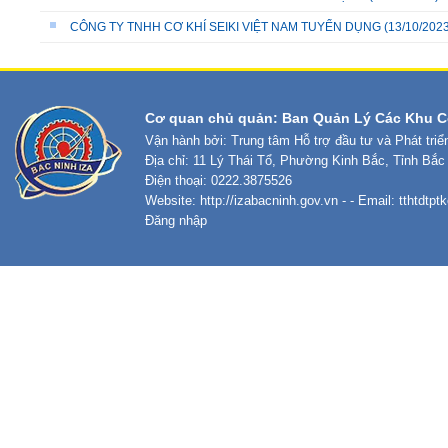
CÔNG TY TNHH CƠ KHÍ SEIKI VIỆT NAM TUYỂN DỤNG
(13/10/2023
Cơ quan chủ quản: Ban Quản Lý Các Khu C
Vận hành bởi: Trung tâm Hỗ trợ đầu tư và Phát tri
Địa chỉ: 11 Lý Thái Tổ, Phường Kinh Bắc, Tỉnh Bắc
Điện thoại: 0222.3875526
Website:
http://izabacninh.gov.vn
- - Email:
tthtdtp
Đăng nhập