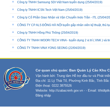
Công ty TNHH Samsung SDI Việt Nam tuyển dụng
(25/04/2019)
Công ty TNHH ICSN Tech Việt Nam
(25/04/2019)
Công ty Cổ Phần Giao Nhận và Vận Chuyển Indo Trần - ITL
(25/04/2
CÔNG TY CP ALS ĐÔNG HÀ NỘI tuyển gấp nhân viên kỹ thuật, thủ tục 
Công ty TNHH Hồng Phú Thông
(25/04/2019)
CÔNG TY TNHH WOORI TECH VINA - tuyển dụng 2 vị trí ( XNK ) và tr
CÔNG TY TNHH VINA YONG SEONG
(22/04/2019)
Cơ quan chủ quản: Ban Quản Lý Các Khu C
Vận hành bởi: Trung tâm Hỗ trợ đầu tư và Phát tri
Địa chỉ: 11 Lý Thái Tổ, Phường Kinh Bắc, Tỉnh Bắc
Điện thoại: 0222.3875526
Website:
http://izabacninh.gov.vn
- - Email:
tthtdtp
Đăng nhập