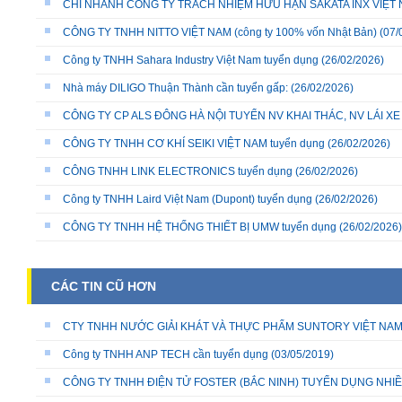
CHI NHÁNH CÔNG TY TRÁCH NHIỆM HỮU HẠN SAKATA INX VIỆT NA
CÔNG TY TNHH NITTO VIỆT NAM (công ty 100% vốn Nhật Bản)
(07/
Công ty TNHH Sahara Industry Việt Nam tuyển dụng
(26/02/2026)
Nhà máy DILIGO Thuận Thành cần tuyển gấp:
(26/02/2026)
CÔNG TY CP ALS ĐÔNG HÀ NỘI TUYỂN NV KHAI THÁC, NV LÁI X
CÔNG TY TNHH CƠ KHÍ SEIKI VIỆT NAM tuyển dụng
(26/02/2026)
CÔNG TNHH LINK ELECTRONICS tuyển dụng
(26/02/2026)
Công ty TNHH Laird Việt Nam (Dupont) tuyển dụng
(26/02/2026)
CÔNG TY TNHH HỆ THỐNG THIẾT BỊ UMW tuyển dụng
(26/02/2026)
CÁC TIN CŨ HƠN
CTY TNHH NƯỚC GIẢI KHÁT VÀ THỰC PHẨM SUNTORY VIỆT NA
Công ty TNHH ANP TECH cần tuyển dụng
(03/05/2019)
CÔNG TY TNHH ĐIỆN TỬ FOSTER (BẮC NINH) TUYỂN DỤNG NHIỀU