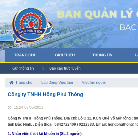
TRANG CHỦ
GIỚI THIỆU
THÔNG TIN
L
Gửi thông tin
Báo cáo trực tuyến
Trang chủ
/
Lao động-Việc làm
/
Việc tìm người
Công ty TNHH Hồng Phú Thông
15:24 03/05/2019
Công ty TNHH Hồng Phú Thông, Địa chỉ: Lô G 11, KCN Quế Võ Mở rộng ( th
tỉnh Bắc Ninh. , Điện thoại: 0842722409 / 0222383, Email: hongphuthong
1. Nhân viên thiết kế khuôn in (SL 2 người)