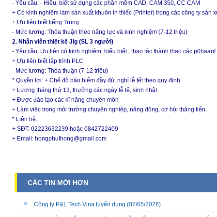
- Yêu cầu: - Hiểu, biết sử dụng các phần mềm CAD, CAM 350, CC CAM
+ Có kinh nghiệm làm sản xuất khuôn in thiếc (Printer) trong các công ty sản xu
+ Ưu tiên biết tiếng Trung.
- Mức lương: Thỏa thuận theo năng lực và kinh nghiệm (7-12 triệu)
2. Nhân viên thiết kế Jig (SL 3 người)
- Yêu cầu: Ưu tiên có kinh nghiệm, hiểu biết , thao tác thành thạo các p0ha
+ Ưu tiên biết lập trình PLC
- Mức lương: Thỏa thuận (7-12 triệu)
* Quyền lợi: + Chế độ bảo hiểm đầy đủ, nghỉ lễ tết theo quy định
+ Lương tháng thứ 13, thưởng các ngày lễ tế, sinh nhật
+ Được đào tạo các kĩ năng chuyên môn
+ Làm việc trong môi trường chuyên nghiệp, năng động, cơ hội thăng tiến.
* Liên hệ:
+ SĐT: 02223632239 hoặc 0842722409
+ Email: hongphuthong@gmail.com
CÁC TIN MỚI HƠN
Công ty P&L Tech Vina tuyển dụng
(07/05/2026)