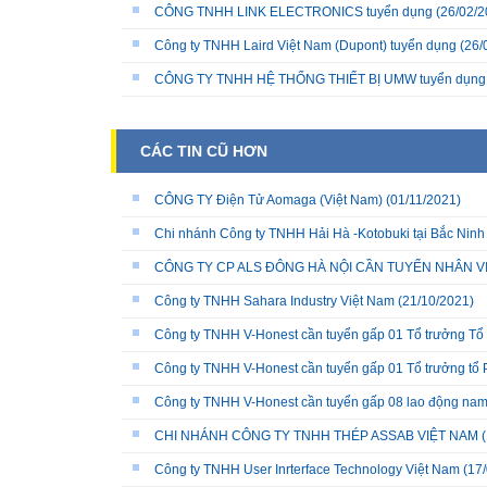
CÔNG TNHH LINK ELECTRONICS tuyển dụng
(26/02/2
Công ty TNHH Laird Việt Nam (Dupont) tuyển dụng
(26/
CÔNG TY TNHH HỆ THỐNG THIẾT BỊ UMW tuyển dụng
CÁC TIN CŨ HƠN
CÔNG TY Điện Tử Aomaga (Việt Nam)
(01/11/2021)
Chi nhánh Công ty TNHH Hải Hà -Kotobuki tại Bắc Ninh
CÔNG TY CP ALS ĐÔNG HÀ NỘI CẦN TUYỂN NHÂN V
Công ty TNHH Sahara Industry Việt Nam
(21/10/2021)
Công ty TNHH V-Honest cần tuyển gấp 01 Tổ trưởng Tổ 
Công ty TNHH V-Honest cần tuyển gấp 01 Tổ trưởng tổ 
Công ty TNHH V-Honest cần tuyển gấp 08 lao động na
CHI NHÁNH CÔNG TY TNHH THÉP ASSAB VIỆT NAM
(
Công ty TNHH User Inrterface Technology Việt Nam
(17/