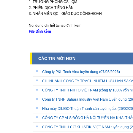
1. TRƯỞNG PHÒNG CS - QM
2. PHIÊN DỊCH TIẾNG HÀN
3. NHÂN VIÊN QC - GIÁO DỤC CÔNG ĐOẠN
Nội dung chi tiết tại tệp đính kèm
File đính kèm
CÁC TIN MỚI HƠN
Công ty P&L Tech Vina tuyển dụng
(07/05/2026)
CHI NHÁNH CÔNG TY TRÁCH NHIỆM HỮU HẠN SAKATA 
CÔNG TY TNHH NITTO VIỆT NAM (công ty 100% vốn N
Công ty TNHH Sahara Industry Việt Nam tuyển dụng
(26
Nhà máy DILIGO Thuận Thành cần tuyển gấp:
(26/02/20
CÔNG TY CP ALS ĐÔNG HÀ NỘI TUYỂN NV KHAI THÁC
CÔNG TY TNHH CƠ KHÍ SEIKI VIỆT NAM tuyển dụng
(2