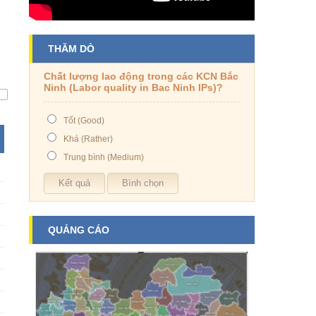
THĂM DÒ
Chất lượng lao động trong các KCN Bắc
Ninh (Labor quality in Bac Ninh IPs)?
Tốt (Good)
Khá (Rather)
Trung bình (Medium)
QUẢNG CÁO