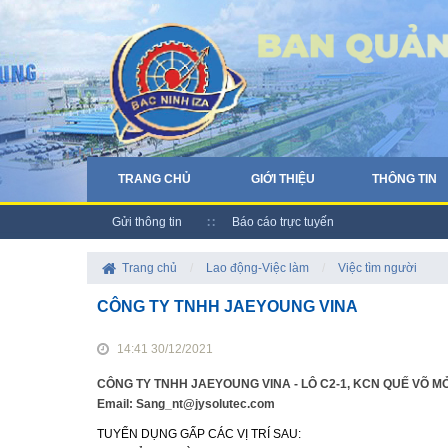
TRANG CHỦ
GIỚI THIỆU
THÔNG TIN
Gửi thông tin
Báo cáo trực tuyến
Trang chủ
/
Lao động-Việc làm
/
Việc tìm người
CÔNG TY TNHH JAEYOUNG VINA
14:41 30/12/2021
CÔNG TY TNHH JAEYOUNG VINA - LÔ C2-1, KCN QUẾ VÕ MỞ 
Email: Sang_nt@jysolutec.com
TUYỂN DỤNG GẤP CÁC VỊ TRÍ SAU: