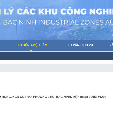
LAO ĐỘNG-VIỆC LÀM
TƯ VẤN-DỊCH VỤ
V
RỘNG, KCN QUẾ VÕ, PHƯƠNG LIỄU, BẮC NINH, Điện thoại: 0965156293,