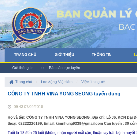
TRANG CHỦ
GIỚI THIỆU
THÔNG TIN
L
Gửi thông tin
Báo cáo trực tuyến
Trang chủ
/
Lao động-Việc làm
/
Việc tìm người
CÔNG TY TNHH VINA YONG SEONG tuyển dụng
09:43 07/09/2018
Họ và tên: CÔNG TY TNHH VINA YONG SEONG , Địa chỉ: Lô J6, KCN Đại Đồ
thoại: 02222220199, Email: kimnhung9339@gmail.com Cần tuyển : 30 côn
Tuổi từ 18 đến 25 tuổi (không nhận người mắt cận, thuận tay trái, bệnh huyết 