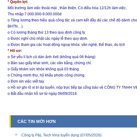
* Quyền lợi:
Môi trường làm việc thoải mái , thân thiện, Có điều hòa 12/12h làm việc.
Thu nhập:7.000.000-9.000.000đ
o Tăng lương theo hiệu quả công tác và cam kết đầy đủ các chế độ dành ch
BHTN…).
o Có lương tháng thứ 13 theo quy định công ty.
o Được nghỉ chủ nhật các ngày lễ theo quy định.
o Được tham gia các hoạt động ngoại khóa: văn nghệ, thể thao, du lịch
* Hồ sơ:
o Sơ yếu lí lịch có dán ảnh 4x6 (không quá 06 tháng)
o Bản sao giấy khai sinh, các văn bằng, chứng chỉ.
o Giấy khám sức khỏe không quá 03 tháng.
o Chứng minh thư, hộ khẩu photo công chứng.
o Đơn xin việc viết tay.
o Hồ sơ ghi rõ vị trí dự tuyển, nộp trực tiếp tại cổng bảo vệ CÔNG TY TNH
o Bắt đầu nhận hồ sơ từ ngày 06/09/2018.
CÁC TIN MỚI HƠN
Công ty P&L Tech Vina tuyển dụng
(07/05/2026)