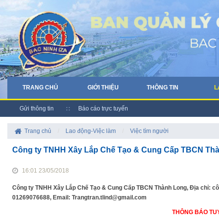
TRANG CHỦ
GIỚI THIỆU
THÔNG TIN
L
Gửi thông tin
Báo cáo trực tuyến
Trang chủ
/
Lao động-Việc làm
/
Việc tìm người
Công ty TNHH Xây Lắp Chế Tạo & Cung Cấp TBCN Thà
16:01 23/05/2018
Công ty TNHH Xây Lắp Chế Tạo & Cung Cấp TBCN Thành Long, Địa chỉ: công
01269076688, Email: Trangtran.tlind@gmail.com
THÔNG BÁO TU