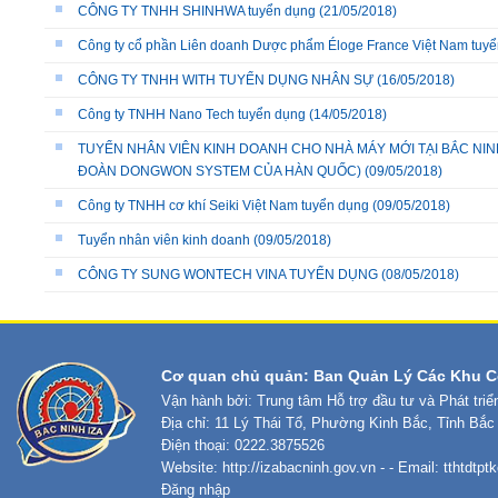
CÔNG TY TNHH SHINHWA tuyển dụng
(21/05/2018)
Công ty cổ phần Liên doanh Dược phẩm Éloge France Việt Nam tuy
CÔNG TY TNHH WITH TUYỂN DỤNG NHÂN SỰ
(16/05/2018)
Công ty TNHH Nano Tech tuyển dụng
(14/05/2018)
TUYỂN NHÂN VIÊN KINH DOANH CHO NHÀ MÁY MỚI TẠI BẮC NIN
ĐOÀN DONGWON SYSTEM CỦA HÀN QUỐC)
(09/05/2018)
Công ty TNHH cơ khí Seiki Việt Nam tuyển dụng
(09/05/2018)
Tuyển nhân viên kinh doanh
(09/05/2018)
CÔNG TY SUNG WONTECH VINA TUYỂN DỤNG
(08/05/2018)
Cơ quan chủ quản: Ban Quản Lý Các Khu C
Vận hành bởi: Trung tâm Hỗ trợ đầu tư và Phát tri
Địa chỉ: 11 Lý Thái Tổ, Phường Kinh Bắc, Tỉnh Bắc
Điện thoại: 0222.3875526
Website:
http://izabacninh.gov.vn
- - Email:
tthtdtp
Đăng nhập