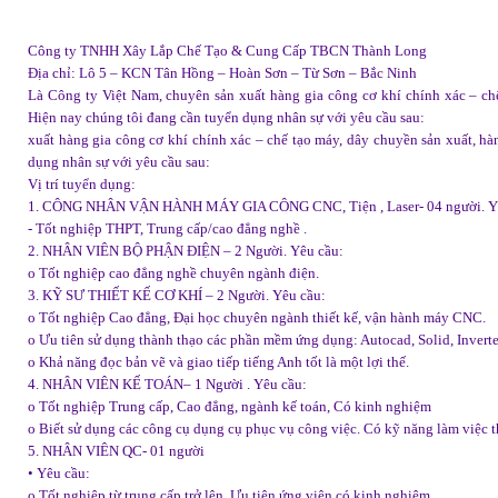
Công ty TNHH Xây Lắp Chế Tạo & Cung Cấp TBCN Thành Long
Địa chỉ: Lô 5 – KCN Tân Hồng – Hoàn Sơn – Từ Sơn – Bắc Ninh
Là Công ty Việt Nam, chuyên sản xuất hàng gia công cơ khí chính xác – ch
Hiện nay chúng tôi đang cần tuyển dụng nhân sự với yêu cầu sau:
xuất hàng gia công cơ khí chính xác – chế tạo máy, dây chuyền sản xuất, h
dụng nhân sự với yêu cầu sau:
Vị trí tuyển dụng:
1. CÔNG NHÂN VẬN HÀNH MÁY GIA CÔNG CNC, Tiện , Laser- 04 người. Y
- Tốt nghiệp THPT, Trung cấp/cao đẳng nghề .
2. NHÂN VIÊN BỘ PHẬN ĐIỆN – 2 Người. Yêu cầu:
o Tốt nghiệp cao đẳng nghề chuyên ngành điện.
3. KỸ SƯ THIẾT KẾ CƠ KHÍ – 2 Người. Yêu cầu:
o Tốt nghiệp Cao đẳng, Đại học chuyên ngành thiết kế, vận hành máy CNC.
o Ưu tiên sử dụng thành thạo các phần mềm ứng dụng: Autocad, Solid, Inver
o Khả năng đọc bản vẽ và giao tiếp tiếng Anh tốt là một lợi thế.
4. NHÂN VIÊN KẾ TOÁN– 1 Người . Yêu cầu:
o Tốt nghiệp Trung cấp, Cao đẳng, ngành kế toán, Có kinh nghiệm
o Biết sử dụng các công cụ dụng cụ phục vụ công việc. Có kỹ năng làm việc
5. NHÂN VIÊN QC- 01 người
• Yêu cầu:
o Tốt nghiệp từ trung cấp trở lên. Ưu tiên ứng viên có kinh nghiệm