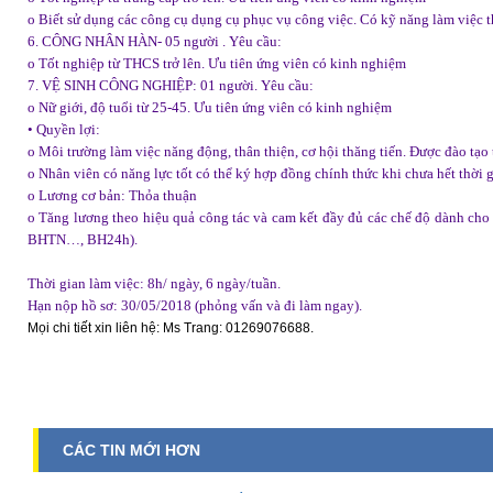
o Biết sử dụng các công cụ dụng cụ phục vụ công việc. Có kỹ năng làm việc
6. CÔNG NHÂN HÀN- 05 người . Yêu cầu:
o Tốt nghiệp từ THCS trở lên. Ưu tiên ứng viên có kinh nghiệm
7. VỆ SINH CÔNG NGHIỆP: 01 người. Yêu cầu:
o Nữ giới, độ tuổi từ 25-45. Ưu tiên ứng viên có kinh nghiệm
• Quyền lợi:
o Môi trường làm việc năng động, thân thiện, cơ hội thăng tiến. Được đào tạ
o Nhân viên có năng lực tốt có thể ký hợp đồng chính thức khi chưa hết thời g
o Lương cơ bản: Thỏa thuận
o Tăng lương theo hiệu quả công tác và cam kết đầy đủ các chế độ dành ch
BHTN…, BH24h).
Thời gian làm việc: 8h/ ngày, 6 ngày/tuần.
Hạn nộp hồ sơ: 30/05/2018 (phỏng vấn và đi làm ngay).
Mọi chi tiết xin liên hệ: Ms Trang: 01269076688.
CÁC TIN MỚI HƠN