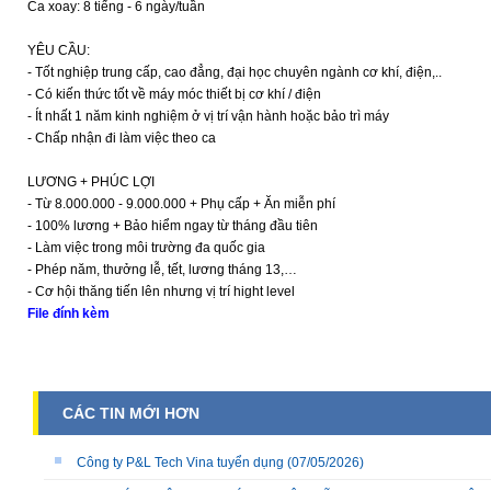
Ca xoay: 8 tiếng - 6 ngày/tuần
YÊU CẦU:
- Tốt nghiệp trung cấp, cao đẳng, đại học chuyên ngành cơ khí, điện,..
- Có kiến thức tốt về máy móc thiết bị cơ khí / điện
- Ít nhất 1 năm kinh nghiệm ở vị trí vận hành hoặc bảo trì máy
- Chấp nhận đi làm việc theo ca
LƯƠNG + PHÚC LỢI
- Từ 8.000.000 - 9.000.000 + Phụ cấp + Ăn miễn phí
- 100% lương + Bảo hiểm ngay từ tháng đầu tiên
- Làm việc trong môi trường đa quốc gia
- Phép năm, thưởng lễ, tết, lương tháng 13,…
- Cơ hội thăng tiến lên nhưng vị trí hight level
File đính kèm
CÁC TIN MỚI HƠN
Công ty P&L Tech Vina tuyển dụng
(07/05/2026)