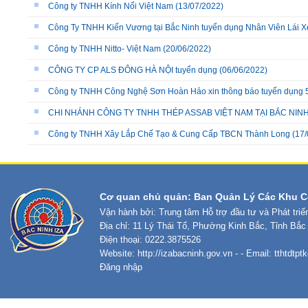
Công ty TNHH Kính Nổi Việt Nam
(13/07/2022)
Công Ty TNHH Kiến Vương tại Bắc Ninh tuyển dụng Nhân Viên Lái X
Công ty TNHH Nitto- Việt Nam
(20/06/2022)
CÔNG TY CP ALS ĐÔNG HÀ NỘI tuyển dụng
(06/06/2022)
Công ty TNHH Công Nghệ Sơn Hoàn Hảo xin thông báo tuyển dụn
CHI NHÁNH CÔNG TY TNHH THÉP ASSAB VIỆT NAM TẠI BẮC NI
Công ty TNHH Xây Lắp Chế Tạo & Cung Cấp TBCN Thành Long
(17/
Cơ quan chủ quản: Ban Quản Lý Các Khu C
Vận hành bởi: Trung tâm Hỗ trợ đầu tư và Phát tri
Địa chỉ: 11 Lý Thái Tổ, Phường Kinh Bắc, Tỉnh Bắc
Điện thoại: 0222.3875526
Website:
http://izabacninh.gov.vn
- - Email:
tthtdtp
Đăng nhập