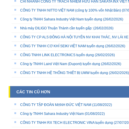
CHI NHÁNH CÔNG TY TRÁCH NHIỆM HỮU HẠN SAKATA INX VIỆT NA
CÔNG TY TNHH NITTO VIỆT NAM (công ty 100% vốn Nhật Bản)
(07/
Công ty TNHH Sahara Industry Việt Nam tuyển dụng
(26/02/2026)
Nhà máy DILIGO Thuận Thành cần tuyển gấp:
(26/02/2026)
CÔNG TY CP ALS ĐÔNG HÀ NỘI TUYỂN NV KHAI THÁC, NV LÁI X
CÔNG TY TNHH CƠ KHÍ SEIKI VIỆT NAM tuyển dụng
(26/02/2026)
CÔNG TNHH LINK ELECTRONICS tuyển dụng
(26/02/2026)
Công ty TNHH Laird Việt Nam (Dupont) tuyển dụng
(26/02/2026)
CÔNG TY TNHH HỆ THỐNG THIẾT BỊ UMW tuyển dụng
(26/02/2026)
CÁC TIN CŨ HƠN
CÔNG TY TẬP ĐOÀN MẠNH ĐỨC VIỆT NAM
(11/08/2022)
Công ty TNHH Sahara Industry Việt Nam
(01/08/2022)
CÔNG TY TNHH RX TECH ELECTRONIC VINA tuyển dụng
(27/07/20