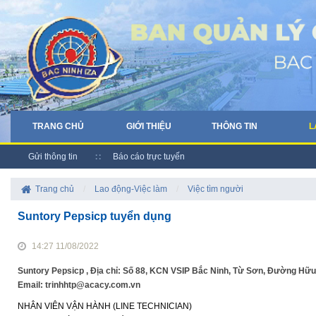
TRANG CHỦ
GIỚI THIỆU
THÔNG TIN
L
Gửi thông tin
Báo cáo trực tuyến
Trang chủ
/
Lao động-Việc làm
/
Việc tìm người
Suntory Pepsicp tuyển dụng
14:27 11/08/2022
Suntory Pepsicp , Địa chỉ: Số 88, KCN VSIP Bắc Ninh, Từ Sơn, Đường Hữu N
Email: trinhhtp@acacy.com.vn
NHÂN VIÊN VẬN HÀNH (LINE TECHNICIAN)