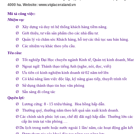
4000 ha. Website: www.viglaceraland.vn
Mô tả công việc:
Nhiệm vụ:
Ø
Xây dựng và duy trì hệ thống khách hàng tiềm năng.
Ø
Giới thiệu, tư vấn sản phẩm cho các nhà đầu tư.
Ø
Quản lý và chăm sóc Khách hàng, hỗ trợ các thủ tục sau bán hàng.
Ø
Các nhiệm vụ khác theo yêu cầu.
Yêu cầu
:
Ø
Tốt nghiệp Đại Học chuyên ngành Kinh tế, Quản trị kinh doanh, Mar
Ø
Ngoại ngữ: Thành thạo tiếng Anh (nghe, nói, đọc, viết)
Ø
Ưu tiên có kinh nghiệm kinh doanh từ 02 năm trở lên
Ø
Có khả năng làm việc độc lập, kỹ năng giao tiếp, thuyết trình tốt
Ø
Sử dụng thành thạo tin học văn phòng
Ø
Sẵn sàng đi công tác
Quyền lợi:
Ø
Lương cứng: 8 - 15 triệu/tháng.
Hoa hồng hấp dẫn.
Ø
Thường quý, thưởng năm theo kết quả sản xuất kinh doanh.
Ø
Các chính sách phúc lợi cao, chế độ đãi ngộ hấp dẫn: Thưởng lớn các
cấp ăn trưa tại văn phòng….
Ø
Du lịch trong nước hoặc nước ngoài 1 lần/ năm, các hoạt động gắn kế
Ø
Được tham gia các khoá đào tạo nâng cao năng lực.