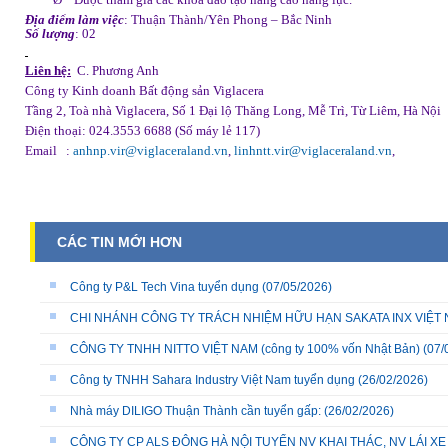
Địa điểm làm việc
: Thuận Thành/Yên Phong – Bắc Ninh
Số lượng
: 02
Liên hệ:
C. Phương Anh
Công ty Kinh doanh Bất động sản Viglacera
Tầng 2, Toà nhà Viglacera, Số 1 Đại lộ Thăng Long, Mễ Trì, Từ Liêm, Hà Nội
Điện thoại: 024.3553 6688 (Số máy lẻ 117)
Email
:
anhnp.vir@viglaceraland.vn
,
linhntt.vir@viglaceraland.vn
,
CÁC TIN MỚI HƠN
Công ty P&L Tech Vina tuyển dụng
(07/05/2026)
CHI NHÁNH CÔNG TY TRÁCH NHIỆM HỮU HẠN SAKATA INX VIỆT NA
CÔNG TY TNHH NITTO VIỆT NAM (công ty 100% vốn Nhật Bản)
(07/
Công ty TNHH Sahara Industry Việt Nam tuyển dụng
(26/02/2026)
Nhà máy DILIGO Thuận Thành cần tuyển gấp:
(26/02/2026)
CÔNG TY CP ALS ĐÔNG HÀ NỘI TUYỂN NV KHAI THÁC, NV LÁI X