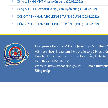
Công ty TNHH MMT Vina tuyển dụng
(15/03/2022)
Công ty TNHH Boxpak (Hà Nội) cần tuyển dụng
(15/03/2022)
CÔNG TY TNHH AMA HOLDINGS TUYỂN DỤNG
(10/03/2022)
CÔNG TY TNHH AMA HOLDINGS TUYỂN DỤNG
(10/03/2022)
Cơ quan chủ quản: Ban Quản Lý Các Khu C
Vận hành bởi: Trung tâm Hỗ trợ đầu tư và Phát tri
Địa chỉ: 11 Lý Thái Tổ, Phường Kinh Bắc, Tỉnh Bắc
Điện thoại: 0222.3875526
Website:
http://izabacninh.gov.vn
- - Email:
tthtdtp
Đăng nhập