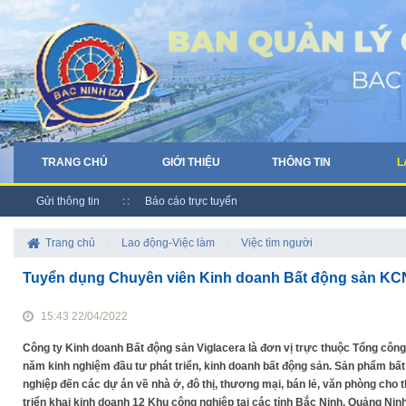
TRANG CHỦ
GIỚI THIỆU
THÔNG TIN
L
Gửi thông tin
Báo cáo trực tuyến
Trang chủ
/
Lao động-Việc làm
/
Việc tìm người
Tuyển dụng Chuyên viên Kinh doanh Bất động sản KCN
15:43 22/04/2022
Công ty Kinh doanh Bất động sản Viglacera là đơn vị trực thuộc Tổng công
năm kinh nghiệm đầu tư phát triển, kinh doanh bất động sản. Sản phẩm bấ
nghiệp đến các dự án về nhà ở, đô thị, thương mại, bán lẻ, văn phòng cho 
triển khai kinh doanh 12 Khu công nghiệp tại các tỉnh Bắc Ninh, Quảng Nin