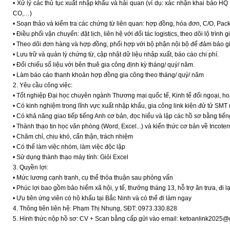
• Xử lý các thủ tục xuất nhập khẩu và hải quan (ví dụ: xác nhận khai báo HQ v
CO,…)
• Soạn thảo và kiểm tra các chứng từ liên quan: hợp đồng, hóa đơn, C/O, Packi
• Điều phối vận chuyển: đặt lịch, liên hệ với đối tác logistics, theo dõi lộ trình 
• Theo dõi đơn hàng và hợp đồng, phối hợp với bộ phận nội bộ để đảm bảo g
• Lưu trữ và quản lý chứng từ, cập nhật dữ liệu nhập xuất, báo cáo chi phí.
• Đối chiếu số liệu với bên thuê gia công định kỳ tháng/ quý/ năm.
• Làm báo cáo thanh khoản hợp đồng gia công theo tháng/ quý/ năm
2. Yêu cầu công việc:
• Tốt nghiệp Đại học chuyên ngành Thương mại quốc tế, Kinh tế đối ngoại, ho
• Có kinh nghiệm trong lĩnh vực xuất nhập khẩu, gia công link kiện đử tử SMT (
• Có khả năng giao tiếp tiếng Anh cơ bản, đọc hiểu và lập các hồ sơ bằng tiến
• Thành thạo tin học văn phòng (Word, Excel...) và kiến thức cơ bản về Incote
• Chăm chỉ, chịu khó, cẩn thận, trách nhiệm
• Có thể làm việc nhóm, làm việc độc lập
• Sử dụng thành thạo máy tính: Giỏi Excel
3. Quyền lợi:
• Mức lương cạnh tranh, cụ thể thỏa thuận sau phỏng vấn
• Phúc lợi bao gồm bảo hiểm xã hội, y tế, thưởng tháng 13, hỗ trợ ăn trưa, đi lạ
• Ưu tiên ứng viên có hộ khẩu tại Bắc Ninh và có thể đi làm ngay
4. Thông tiên liên hệ: Phạm Thị Nhung, SĐT: 0973.330.828
5. Hình thức nộp hồ sơ: CV + Scan bằng cấp gửi vào email: ketoanlink2025