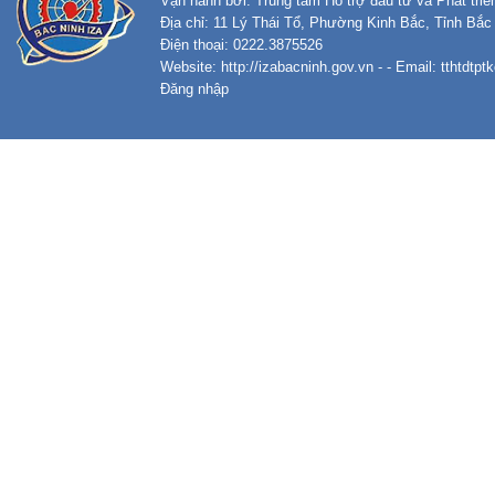
Vận hành bởi: Trung tâm Hỗ trợ đầu tư và Phát tri
Địa chỉ: 11 Lý Thái Tổ, Phường Kinh Bắc, Tỉnh Bắc
Điện thoại: 0222.3875526
Website:
http://izabacninh.gov.vn
- - Email:
tthtdtp
Đăng nhập