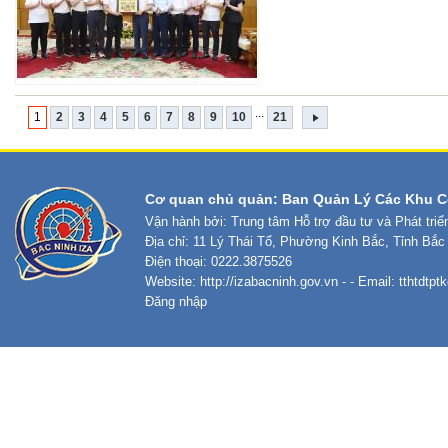
...
1
2
3
4
5
6
7
8
9
10
21
Cơ quan chủ quản: Ban Quản Lý Các Khu C
Vận hành bởi: Trung tâm Hỗ trợ đầu tư và Phát tri
Địa chỉ: 11 Lý Thái Tổ, Phường Kinh Bắc, Tỉnh Bắc
Điện thoại: 0222.3875526
Website:
http://izabacninh.gov.vn
- - Email:
tthtdtp
Đăng nhập