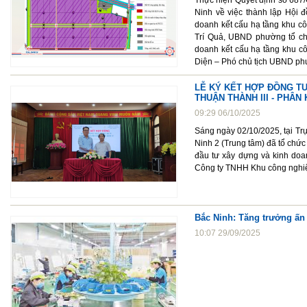
Thực hiện Quyết định số 687
Ninh về việc thành lập Hội đ
doanh kết cấu hạ tầng khu cô
Trí Quả, UBND phường tổ ch
doanh kết cấu hạ tầng khu c
Diện – Phó chủ tịch UBND phườ
LỄ KÝ KẾT HỢP ĐỒNG T
THUẬN THÀNH III - PHÂN
09:29 06/10/2025
Sáng ngày 02/10/2025, tại Tr
Ninh 2 (Trung tâm) đã tổ chứ
đầu tư xây dựng và kinh doa
Công ty TNHH Khu công nghiệ
Bắc Ninh: Tăng trưởng ấn 
10:07 29/09/2025