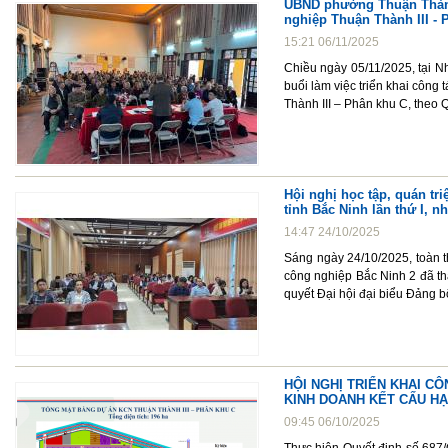
UBND phường Thuận Thành 
nghiệp Thuận Thành III - 
15:21 06/11/2025
Chiều ngày 05/11/2025, tại
buổi làm việc triển khai côn
Thành III – Phân khu C, theo
Hội nghị học tập, quán tri
tỉnh Bắc Ninh lần thứ I, n
14:47 24/10/2025
Sáng ngày 24/10/2025, toàn t
công nghiệp Bắc Ninh 2 đã tha
quyết Đại hội đại biểu Đảng b
HỘI NGHỊ TRIỂN KHAI C
KINH DOANH KẾT CẤU HẠ 
09:45 06/10/2025