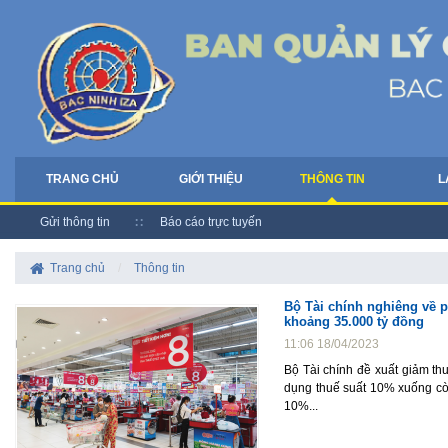
TRANG CHỦ
GIỚI THIỆU
THÔNG TIN
L
Gửi thông tin
Báo cáo trực tuyến
Trang chủ
/
Thông tin
Bộ Tài chính nghiêng về 
khoảng 35.000 tỷ đồng
11:06 18/04/2023
Bộ Tài chính đề xuất giảm thu
dụng thuế suất 10% xuống còn
10%...