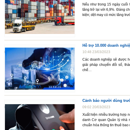
Nếu như trong 15 ngày cuối t
tăng trở lại với 6,9%. Đáng c
kiện; dệt may có mức tăng tr
Hỗ trợ 10.000 doanh nghiệ
10:48 23/03/2023
Các doanh nghiệp sẽ được hỗ
giải pháp chuyển đổi số, thà
chế…
Cảnh báo người dùng trước
09:02 20/03/2023
Xuất hiện nhiều trường hợp n
danh Cơ quan Quản lý nhà n
chuẩn hóa thông tin thuê bao 