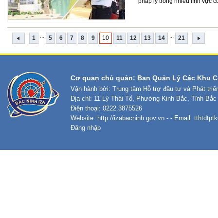
pháp lý trong nhiều lĩnh vực 
...
...
1
5
6
7
8
9
10
11
12
13
14
21
Cơ quan chủ quản: Ban Quản Lý Các Khu C
Vận hành bởi: Trung tâm Hỗ trợ đầu tư và Phát tri
Địa chỉ: 11 Lý Thái Tổ, Phường Kinh Bắc, Tỉnh Bắc
Điện thoại: 0222.3875526
Website:
http://izabacninh.gov.vn
- - Email:
tthtdtp
Đăng nhập