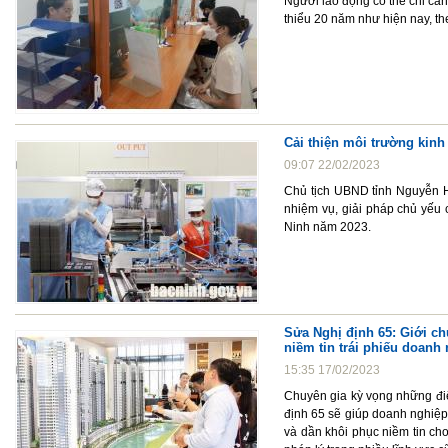
Người lao động có thể chỉ cầ
thiểu 20 năm như hiện nay, t
Cải thiện môi trường kinh
09:07 22/02/2023
Chủ tịch UBND tỉnh Nguyễn H
nhiệm vụ, giải pháp chủ yếu 
Ninh năm 2023.
Sửa Nghị định 65: Giới ch
niềm tin trái phiếu doanh
15:35 17/02/2023
Chuyên gia kỳ vọng những điể
định 65 sẽ giúp doanh nghiệp 
và dần khôi phục niềm tin cho