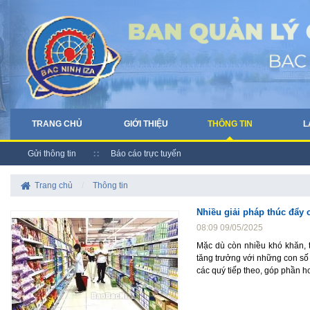
TRANG CHỦ
GIỚI THIỆU
THÔNG TIN
L
Gửi thông tin
Báo cáo trực tuyến
Trang chủ
/
Thông tin
Nhiều giải pháp thúc đẩy 
08:09 09/05/2025
Mặc dù còn nhiều khó khăn, t
tăng trưởng với những con số ấ
các quý tiếp theo, góp phần 