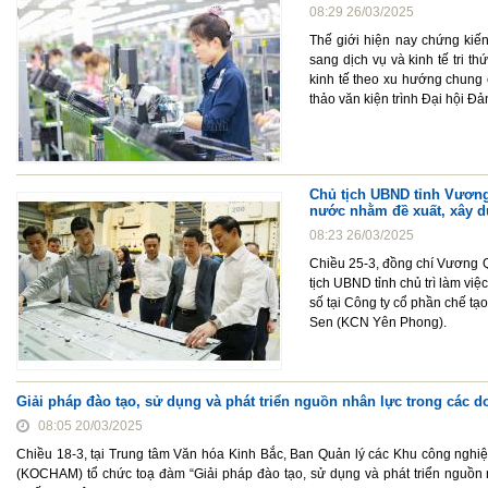
08:29 26/03/2025
Thế giới hiện nay chứng kiế
sang dịch vụ và kinh tế tri t
kinh tế theo xu hướng chung 
thảo văn kiện trình Đại hội Đả
Chủ tịch UBND tỉnh Vương
nước nhằm đề xuất, xây d
08:23 26/03/2025
Chiều 25-3, đồng chí Vương Q
tịch UBND tỉnh chủ trì làm việ
số tại Công ty cổ phần chế t
Sen (KCN Yên Phong).
Giải pháp đào tạo, sử dụng và phát triển nguồn nhân lực trong các 
08:05 20/03/2025
Chiều 18-3, tại Trung tâm Văn hóa Kinh Bắc, Ban Quản lý các Khu công nghi
(KOCHAM) tổ chức toạ đàm “Giải pháp đào tạo, sử dụng và phát triển nguồ