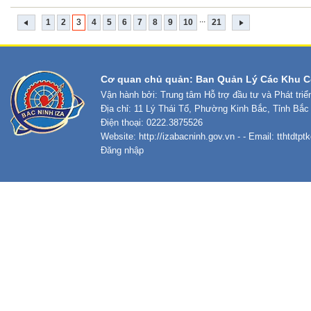
...
1
2
3
4
5
6
7
8
9
10
21
Cơ quan chủ quản: Ban Quản Lý Các Khu C
Vận hành bởi: Trung tâm Hỗ trợ đầu tư và Phát tri
Địa chỉ: 11 Lý Thái Tổ, Phường Kinh Bắc, Tỉnh Bắc
Điện thoại: 0222.3875526
Website:
http://izabacninh.gov.vn
- - Email:
tthtdtp
Đăng nhập