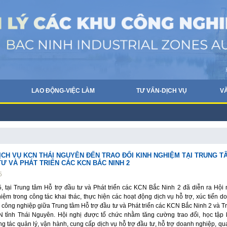
LAO ĐỘNG-VIỆC LÀM
TƯ VẤN-DỊCH VỤ
V
ỊCH VỤ KCN THÁI NGUYÊN ĐẾN TRAO ĐỔI KINH NGHIỆM TẠI TRUNG T
Ư VÀ PHÁT TRIỂN CÁC KCN BẮC NINH 2
5
, tại Trung tâm Hỗ trợ đầu tư và Phát triển các KCN Bắc Ninh 2 đã diễn ra Hội 
hiệm trong công tác khai thác, thực hiện các hoạt động dịch vụ hỗ trợ, xúc tiến d
 công nghiệp giữa Trung tâm Hỗ trợ đầu tư và Phát triển các KCN Bắc Ninh 2 và T
 tỉnh Thái Nguyên. Hội nghị được tổ chức nhằm tăng cường trao đổi, học tập 
g tác quản lý, vận hành, cung cấp dịch vụ hỗ trợ đầu tư, hỗ trợ doanh nghiệp, qu