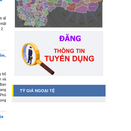
h tế
 mặt
 2.
iểm,
g bộ
n và
 Ban
uang
TỶ GIÁ NGOẠI TỆ
 Phó
rọng
ịa