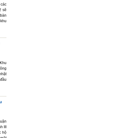
 các
2 sẽ
 bàn
 khu
g
 Khu
công
nhật
 đầu
u
huận
 III
c hộ