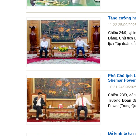
Tăng cường hợp
11:22 25/09/202
Chiều 24/9, tại
Đảng, Chủ tịch U
tịch Tập đoàn dẫ
Phó Chủ tịch U
Shemar Power
10:31 24/09/202
Chiều 23/9, đồ
Trưởng Đoàn đại
Power (Trung Quố
Để kinh tế tư 