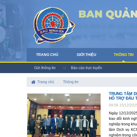
TRANG CHỦ
GIỚI THIỆU
THÔNG TIN
Gửi thông tin
Báo cáo trực tuyến
Trang chủ
/
Thông tin
TRUNG TÂM D
HỖ TRỢ ĐẦU T
09:58 15/12/202
Ngày 12/12/2025
trao đổi kinh ng
nghiệp trong khu
tâm Dịch vụ KCN
nghiệm trong côn