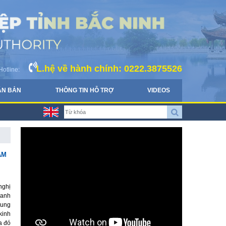
L.hệ về hành chính: 0222.3875526
Hotline:
ĂN BẢN
THÔNG TIN HỖ TRỢ
VIDEOS
ÂM
nghị
oanh
rung
kinh
a đó