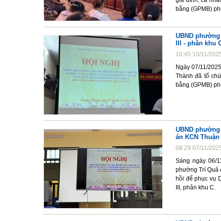
gia đình, cá nhâ
bằng (GPMB) ph
UBND phường T
III - phân khu 
10:45 10/11/202
Ngày 07/11/202
Thành đã tổ chức
bằng (GPMB) phụ
UBND phường T
án KCN Thuận 
08:29 07/11/202
Sáng ngày 06/1
phường Trí Quả đ
hồi để phục vụ 
III, phân khu C.