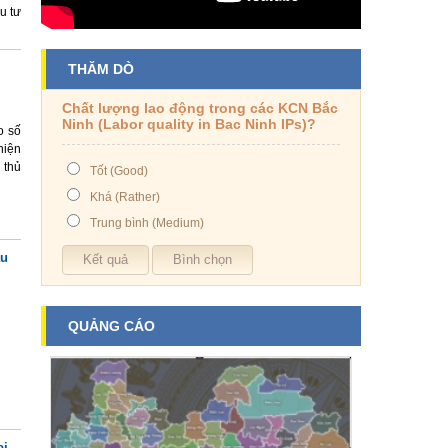
u tư
THĂM DÒ
Chất lượng lao động trong các KCN Bắc
Ninh (Labor quality in Bac Ninh IPs)?
o số
hiện
 thủ
Tốt (Good)
Khá (Rather)
Trung bình (Medium)
ấu
QUẢNG CÁO
ai