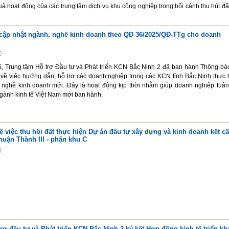
ả hoạt động của các trung tâm dịch vụ khu công nghiệp trong bối cảnh thu hút đầ
c cập nhật ngành, nghề kinh doanh theo QĐ 36/2025/QĐ-TTg cho doanh
5
, Trung tâm Hỗ trợ Đầu tư và Phát triển KCN Bắc Ninh 2 đã ban hành Thông bá
ề việc hướng dẫn, hỗ trợ các doanh nghiệp trong các KCN tỉnh Bắc Ninh thực 
 nghề kinh doanh mới. Đây là hoạt động kịp thời nhằm giúp doanh nghiệp tuân
gành kinh tế Việt Nam mới ban hành.
việc thu hồi đất thực hiện Dự án đầu tư xây dựng và kinh doanh kết c
uận Thành III - phân khu C
5
rợ đầu tư và Phát triển KCN Bắc Ninh 2 ký kết Hợp đồng kinh tế triển kh