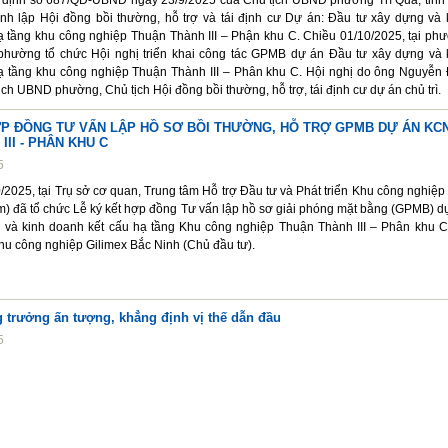
 định số 687/QĐ-UBND ngày 23/9/2025 của Chủ tịch UBND phường Trí Quả, tỉnh
ành lập Hội đồng bồi thường, hỗ trợ và tái định cư Dự án: Đầu tư xây dựng và 
ạ tầng khu công nghiệp Thuận Thành III – Phận khu C. Chiều 01/10/2025, tại ph
hường tổ chức Hội nghị triển khai công tác GPMB dự án Đầu tư xây dựng và 
ạ tầng khu công nghiệp Thuận Thành III – Phân khu C. Hội nghị do ông Nguyễn
ịch UBND phường, Chủ tịch Hội đồng bồi thường, hỗ trợ, tái định cư dự án chủ trì.
ỢP ĐỒNG TƯ VẤN LẬP HỒ SƠ BỒI THƯỜNG, HỖ TRỢ GPMB DỰ ÁN KC
III - PHÂN KHU C
5
2025, tại Trụ sở cơ quan, Trung tâm Hỗ trợ Đầu tư và Phát triển Khu công nghiệp
m) đã tổ chức Lễ ký kết hợp đồng Tư vấn lập hồ sơ giải phóng mặt bằng (GPMB) d
 và kinh doanh kết cấu hạ tầng Khu công nghiệp Thuận Thành III – Phân khu C
u công nghiệp Gilimex Bắc Ninh (Chủ đầu tư).
 trưởng ấn tượng, khẳng định vị thế dẫn đầu
5