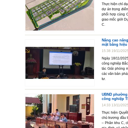
Thực hiện chỉ đ
dự án trọng điểm
phối hợp cùng C
giao mốc giới D
C.
Nâng cao năng 
mặt bằng hiệu
15:38 19/11/202
Ngày 18/11/2025,
công nghiệp Bắc 
tác Giải phóng 
các văn bản phá
tư.
UBND phường T
công nghiệp T
14:33 13/11/202
Thực hiện Quyết
chủ trương đầu 
– Phân khu C, c