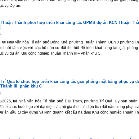
n có đất bị thu hồi tại Tổ dân phố Đông Đông nhằm triển khai công tác giải phóng
ục vụ Dự án.
huận Thành phối hợp triển khai công tác GPMB dự án KCN Thuận Th
C
5
5, tại Nhà văn hóa Tổ dân phố Đông Khê, phường Thuận Thành, UBND phường T
 buổi làm việc với các hộ dân có đất thu hồi để triển khai công tác giải phóng
c vụ dự án Khu công nghiệp Thuận Thành III – Phân khu C.
rí Quả tổ chức họp triển khai công tác giải phóng mặt bằng phục vụ d
Thành III, phân khu C
5
1/2025, tại Nhà văn hóa Tổ dân phố Đại Trạch, phường Trí Quả, Ủy ban nhân
ã tổ chức buổi họp với đại diện các hộ gia đình có diện tích đất nằm trong phạm vi
Dự án đầu tư xây dựng và kinh doanh kết cấu hạ tầng Khu công nghiệp Thuận T