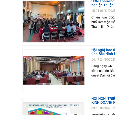
UBND phường T
nghiệp Thuận T
15:21 06/11/202
Chiều ngày 05/1
buổi làm việc tr
Thành III – Phâ
Hội nghị học t
tỉnh Bắc Ninh 
14:47 24/10/202
Sáng ngày 24/10/
công nghiệp Bắc 
quyết Đại hội đạ
HỘI NGHỊ TR
KINH DOANH K
09:45 06/10/202