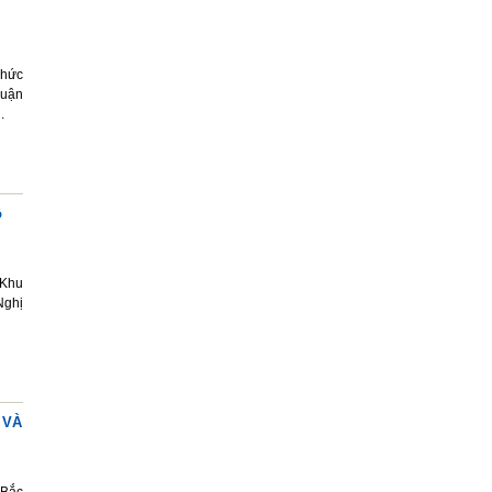
chức
huận
.
ộ
 Khu
Nghị
 VÀ