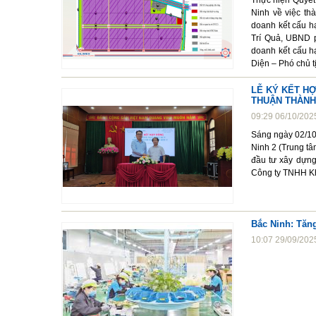
Thực hiện Quyết
Ninh về việc th
doanh kết cấu h
Trí Quả, UBND p
doanh kết cấu h
Diện – Phó chủ t
LỄ KÝ KẾT H
THUẬN THÀNH 
09:29 06/10/202
Sáng ngày 02/10/
Ninh 2 (Trung tâ
đầu tư xây dựng
Công ty TNHH Kh
Bắc Ninh: Tăng
10:07 29/09/202