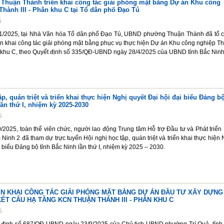
huận Thành triển khai công tác giải phóng mặt bằng Dự án Khu công
hành III - Phân khu C tại Tổ dân phố Đạo Tú
5
1/2025, tại Nhà Văn hóa Tổ dân phố Đạo Tú, UBND phường Thuận Thành đã tổ 
iển khai công tác giải phóng mặt bằng phục vụ thực hiện Dự án Khu công nghiệp T
n khu C, theo Quyết định số 335/QĐ-UBND ngày 28/4/2025 của UBND tỉnh Bắc Ninh
ập, quán triệt và triển khai thực hiện Nghị quyết Đại hội đại biểu Đảng b
lần thứ I, nhiệm kỳ 2025-2030
5
2025, toàn thể viên chức, người lao động Trung tâm Hỗ trợ Đầu tư và Phát triển
Ninh 2 đã tham dự trực tuyến Hội nghị học tập, quán triệt và triển khai thực hiện 
i biểu Đảng bộ tỉnh Bắc Ninh lần thứ I, nhiệm kỳ 2025 – 2030.
IỂN KHAI CÔNG TÁC GIẢI PHÓNG MẶT BẰNG DỰ ÁN ĐẦU TƯ XÂY DỰNG
ẾT CẤU HẠ TẦNG KCN THUẬN THÀNH III - PHÂN KHU C
5