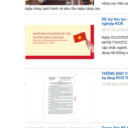
nâng cao hiệu qu
ngày càng cạnh tranh và yêu cầu ngày càng cao.
Hỗ trợ thủ tụ
nghiệp KCN
08:57 05/12/202
Ngày 01/12/2025
08/TB-TTHTDT2 v
cập nhật ngành,
đúng Hệ thống n
THÔNG BÁO Về 
hạ tầng KCN Th
15:59 28/11/202
Trung tâm Hỗ t