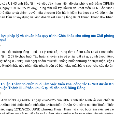
ạo của UBND tỉnh Bắc Ninh về việc đẩy nhanh tiến độ giải phóng mặt bằng (GPMB)
, ngày 21/11/2025 tới đây, Trung tâm Hỗ trợ Đầu tư và Phát triển KCN Bắc Ninh 
hủ đầu tư và chính quyền địa phương tiến hành kiểm tra thực địa và tiếp nhận
ự án Đầu tư xây dựng và kinh doanh kết cấu hạ tầng KCN Thuận Thành III – Phân
lực pháp lý và chuẩn hóa quy trình: Chìa khóa cho công tác Giải phón
 quả
5
 tại Hội trường tầng 1, số 11 Lý Thái Tổ, Trung tâm Hỗ trợ Đầu tư và Phát triển
Ninh 2 đã tổ chức buổi Tập huấn chuyên sâu về pháp luật và quy trình thực hiện 
mặt bằng (GPMB). Hội nghị nhằm mục tiêu thống nhất phương án thực hiện, cập 
p lý mới nhất, góp phần đẩy nhanh tiến độ bàn giao mặt bằng sạch cho các dự án
huận Thành tổ chức buổi làm việc triển khai công tác GPMB dự án Kh
huận Thành III - Phân khu C tại tổ dân phố Đông Đông
5
 định số 335/QĐ-UBND ngày 28/4/2025 của UBND tỉnh Bắc Ninh về việc chấp t
tư đồng thời chấp thuận nhà đầu tư thực hiện Dự án Khu công nghiệp Thuận Thành
hiều ngày 12/11/2025, UBND phường Thuận Thành tổ chức buổi làm việc với cá