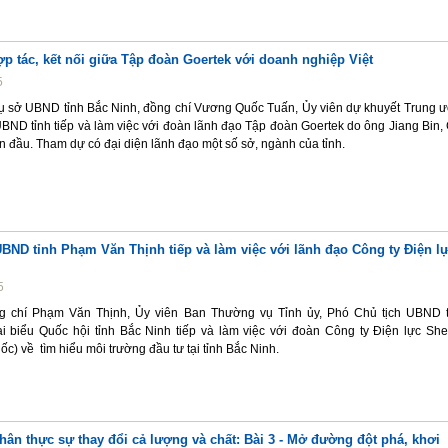
 tác, kết nối giữa Tập đoàn Goertek với doanh nghiệp Việt
5
 trụ sở UBND tỉnh Bắc Ninh, đồng chí Vương Quốc Tuấn, Ủy viên dự khuyết Trung 
BND tỉnh tiếp và làm việc với đoàn lãnh đạo Tập đoàn Goertek do ông Jiang Bin,
n đầu. Tham dự có đại diện lãnh đạo một số sở, ngành của tỉnh.
BND tỉnh Phạm Văn Thịnh tiếp và làm việc với lãnh đạo Công ty Điện l
5
ng chí Phạm Văn Thịnh, Ủy viên Ban Thường vụ Tỉnh ủy, Phó Chủ tịch UBND t
 biểu Quốc hội tỉnh Bắc Ninh tiếp và làm việc với đoàn Công ty Điện lực Sh
c) về tìm hiểu môi trường đầu tư tại tỉnh Bắc Ninh.
nhân thực sự thay đổi cả lượng và chất: Bài 3 - Mở đường đột phá, khơi