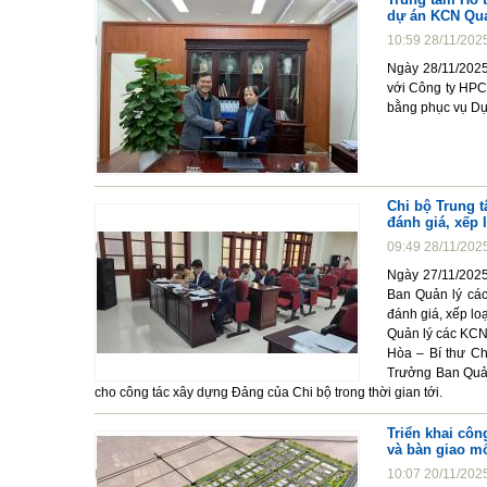
dự án KCN Qu
10:59 28/11/202
Ngày 28/11/2025
với Công ty HPC
bằng phục vụ Dự
Chi bộ Trung t
đánh giá, xếp 
09:49 28/11/202
Ngày 27/11/2025
Ban Quản lý các
đánh giá, xếp lo
Quản lý các KCN
Hòa – Bí thư Ch
Trưởng Ban Quản
cho công tác xây dựng Đảng của Chi bộ trong thời gian tới.
Triển khai côn
và bàn giao m
10:07 20/11/202