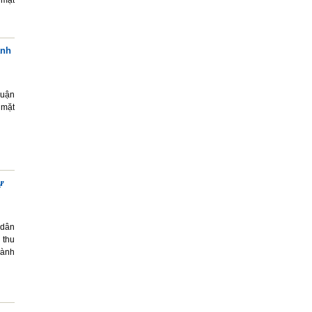
 mặt
ành
huận
 mặt
ự
 dân
 thu
hành