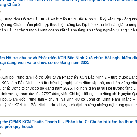
ang Châu 2
5
, Trung tâm Hỗ trợ Đầu tư và Phát triển KCN Bắc Ninh 2 đã ký kết Hợp đồng kin
 Quang Châu nhằm phối hợp thực hiện công tác lập hồ sơ thu hồi đất, giải phóng
 án Đầu tư xây dựng và kinh doanh kết cấu hạ tầng Khu công nghiệp Quang Châu
âm Hỗ trợ đầu tư và Phát triển KCN Bắc Ninh 2 tổ chức Hội nghị kiểm đ
loại đảng viên và tổ chức cơ sở Đảng năm 2025
5
, Chi bộ Trung tâm Hỗ trợ Đầu tư và Phát triển KCN Bắc Ninh 2 – trực thuộc Đản
 KCN tỉnh Bắc Ninh – đã tổ chức Hội nghị kiểm điểm tập thể, cá nhân đảng viê
ại chất lượng tổ chức cơ sở đảng năm 2025. Hội nghị diễn ra tại Hội trường tầng 1
 tỉnh với sự tham dự của 27/27 đảng viên Chi bộ. Hội nghị do đồng chí Nguyễn Q
i bộ, Giám đốc Trung tâm – chủ trì, và vinh dự có đồng chí Đinh Nam Thắng –
 lý các KCN tỉnh Bắc Ninh – dự, chỉ đạo và định hướng những nội dung quan t
g tác GPMB KCN Thuận Thành III - Phân khu C: Chuẩn bị kiểm tra thực đ
ốc giới quy hoạch
5