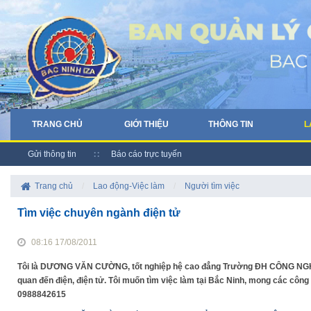
TRANG CHỦ
GIỚI THIỆU
THÔNG TIN
L
Gửi thông tin
Báo cáo trực tuyến
Trang chủ
/
Lao động-Việc làm
/
Người tìm việc
Tìm việc chuyên ngành điện tử
08:16 17/08/2011
Tôi là DƯƠNG VĂN CƯỜNG, tốt nghiệp hệ cao đẳng Trường ĐH CÔNG NGHIỆP
quan đến điện, điện tử. Tôi muốn tìm việc làm tại Bắc Ninh, mong các công t
0988842615