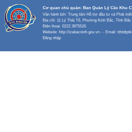
Cơ quan chủ quản: Ban Quản Lý Các Khu C
Vận hành bởi: Trung tâm Hỗ trợ đầu tư và Phát tri
Địa chỉ: 11 Lý Thái Tổ, Phường Kinh Bắc, Tỉnh Bắc
Điện thoại: 0222.3875526
Website:
http://izabacninh.gov.vn
- - Email:
tthtdtp
Đăng nhập