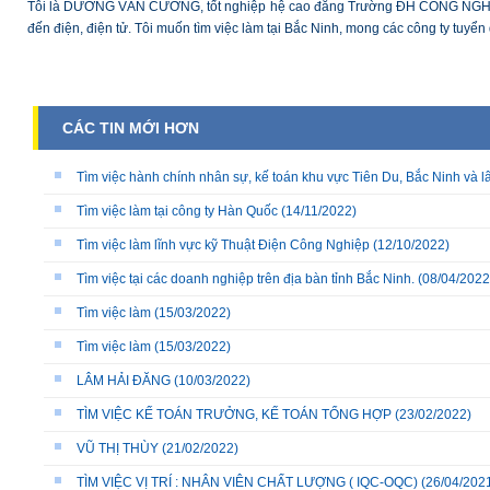
Tôi là DƯƠNG VĂN CƯỜNG, tốt nghiệp hệ cao đẳng Trường ĐH CÔNG NGHIỆP 
đến điện, điện tử. Tôi muốn tìm việc làm tại Bắc Ninh, mong các công ty tuyển
CÁC TIN MỚI HƠN
Tìm việc hành chính nhân sự, kế toán khu vực Tiên Du, Bắc Ninh và l
Tìm việc làm tại công ty Hàn Quốc
(14/11/2022)
Tìm việc làm lĩnh vực kỹ Thuật Điện Công Nghiệp
(12/10/2022)
Tìm việc tại các doanh nghiệp trên địa bàn tỉnh Bắc Ninh.
(08/04/2022
Tìm việc làm
(15/03/2022)
Tìm việc làm
(15/03/2022)
LÂM HẢI ĐĂNG
(10/03/2022)
TÌM VIỆC KẾ TOÁN TRƯỞNG, KẾ TOÁN TỔNG HỢP
(23/02/2022)
VŨ THỊ THÙY
(21/02/2022)
TÌM VIỆC VỊ TRÍ : NHÂN VIÊN CHẤT LƯỢNG ( IQC-OQC)
(26/04/202