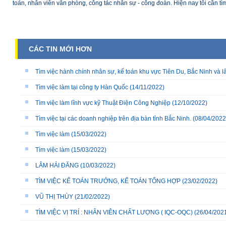
toán, nhân viên văn phòng, công tác nhân sự - công đoàn. Hiện nay tôi cần tì
CÁC TIN MỚI HƠN
Tìm việc hành chính nhân sự, kế toán khu vực Tiên Du, Bắc Ninh và l
Tìm việc làm tại công ty Hàn Quốc
(14/11/2022)
Tìm việc làm lĩnh vực kỹ Thuật Điện Công Nghiệp
(12/10/2022)
Tìm việc tại các doanh nghiệp trên địa bàn tỉnh Bắc Ninh.
(08/04/2022
Tìm việc làm
(15/03/2022)
Tìm việc làm
(15/03/2022)
LÂM HẢI ĐĂNG
(10/03/2022)
TÌM VIỆC KẾ TOÁN TRƯỞNG, KẾ TOÁN TỔNG HỢP
(23/02/2022)
VŨ THỊ THÙY
(21/02/2022)
TÌM VIỆC VỊ TRÍ : NHÂN VIÊN CHẤT LƯỢNG ( IQC-OQC)
(26/04/202