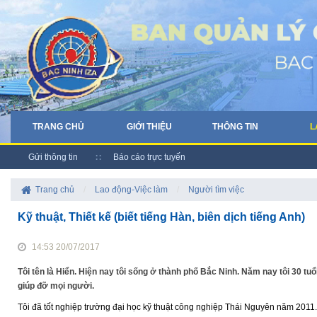
TRANG CHỦ
GIỚI THIỆU
THÔNG TIN
L
Gửi thông tin
Báo cáo trực tuyến
Trang chủ
/
Lao động-Việc làm
/
Người tìm việc
Kỹ thuật, Thiết kế (biết tiếng Hàn, biên dịch tiếng Anh)
14:53 20/07/2017
Tôi tên là Hiển. Hiện nay tôi sống ở thành phố Bắc Ninh. Năm nay tôi 30 tuổi
giúp đỡ mọi người.
Tôi đã tốt nghiệp trường đại học kỹ thuật công nghiệp Thái Nguyên năm 2011