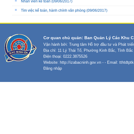
Nhân viên kế toán
(09/06/2017)
Tìm việc kế toán, hành chính văn phòng
(09/06/2017)
Cơ quan chủ quản: Ban Quản Lý Các Khu C
Vận hành bởi: Trung tâm Hỗ trợ đầu tư và Phát tri
Địa chỉ: 11 Lý Thái Tổ, Phường Kinh Bắc, Tỉnh Bắc
Điện thoại: 0222.3875526
Website:
http://izabacninh.gov.vn
- - Email:
tthtdtp
Đăng nhập