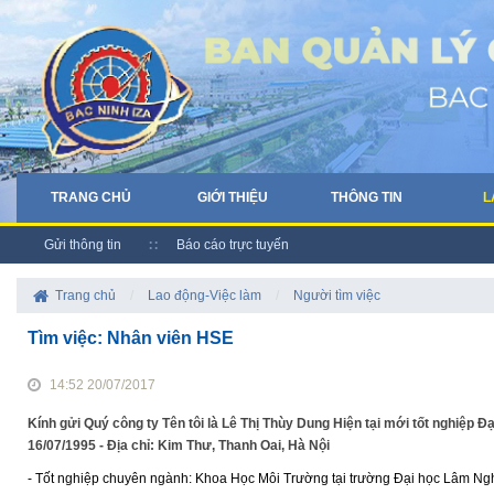
TRANG CHỦ
GIỚI THIỆU
THÔNG TIN
L
Gửi thông tin
Báo cáo trực tuyến
Trang chủ
/
Lao động-Việc làm
/
Người tìm việc
Tìm việc: Nhân viên HSE
14:52 20/07/2017
Kính gửi Quý công ty Tên tôi là Lê Thị Thùy Dung Hiện tại mới tốt nghiệp Đạ
16/07/1995 - Địa chỉ: Kim Thư, Thanh Oai, Hà Nội
- Tốt nghiệp chuyên ngành: Khoa Học Môi Trường tại trường Đại học Lâm Ngh