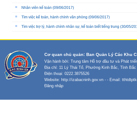
Nhân viên kế toán
(09/06/2017)
Tìm việc kế toán, hành chính văn phòng
(09/06/2017)
Tìm việc trợ lý, hành chính nhân sự, kế toán biết tiếng trung
(30/05/20
Cơ quan chủ quản: Ban Quản Lý Các Khu C
Vận hành bởi: Trung tâm Hỗ trợ đầu tư và Phát tri
Địa chỉ: 11 Lý Thái Tổ, Phường Kinh Bắc, Tỉnh Bắc
Điện thoại: 0222.3875526
Website:
http://izabacninh.gov.vn
- - Email:
tthtdtp
Đăng nhập