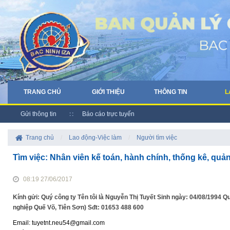
TRANG CHỦ
GIỚI THIỆU
THÔNG TIN
L
Gửi thông tin
Báo cáo trực tuyến
Trang chủ
/
Lao động-Việc làm
/
Người tìm việc
Tìm việc: Nhân viên kế toán, hành chính, thống kê, quản 
08:19 27/06/2017
Kính gửi: Quý công ty Tên tôi là Nguyễn Thị Tuyết Sinh ngày: 04/08/1994 
nghiệp Quế Võ, Tiên Sơn) Sđt: 01653 488 600
Email: tuyetnt.neu54@gmail.com