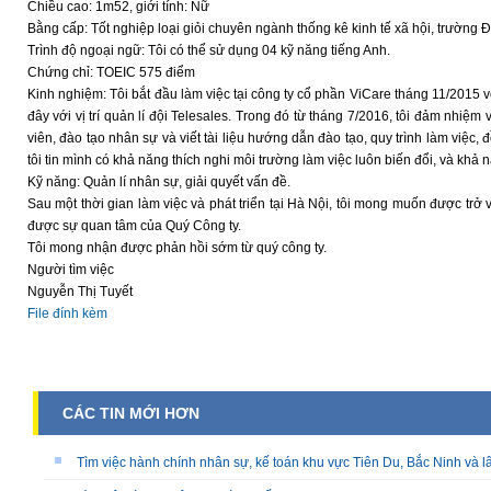
Chiều cao: 1m52, giới tính: Nữ
Bằng cấp: Tốt nghiệp loại giỏi chuyên ngành thống kê kinh tế xã hội, trường 
Trình độ ngoại ngữ: Tôi có thể sử dụng 04 kỹ năng tiếng Anh.
Chứng chỉ: TOEIC 575 điểm
Kinh nghiệm: Tôi bắt đầu làm việc tại công ty cổ phần ViCare tháng 11/2015 với
đây với vị trí quản lí đội Telesales. Trong đó từ tháng 7/2016, tôi đảm nhiệm 
viên, đào tạo nhân sự và viết tài liệu hướng dẫn đào tạo, quy trình làm việc, đ
tôi tin mình có khả năng thích nghi môi trường làm việc luôn biến đổi, và khả
Kỹ năng: Quản lí nhân sự, giải quyết vấn đề.
Sau một thời gian làm việc và phát triển tại Hà Nội, tôi mong muốn được trở
được sự quan tâm của Quý Công ty.
Tôi mong nhận được phản hồi sớm từ quý công ty.
Người tìm việc
Nguyễn Thị Tuyết
File đính kèm
CÁC TIN MỚI HƠN
Tìm việc hành chính nhân sự, kế toán khu vực Tiên Du, Bắc Ninh và l