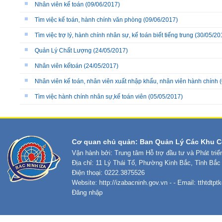
Nhân viên kế toán
(09/06/2017)
Tìm việc kế toán, hành chính văn phòng
(09/06/2017)
Tìm việc trợ lý, hành chính nhân sự, kế toán biết tiếng trung
(30/05/20
Quản Lý Chất Lượng
(24/05/2017)
Nhân viên kếtoán
(24/05/2017)
Nhân viên kế toán, nhân viên xuất nhập khẩu, nhân viên hành chính
(
Tìm việc hành chính nhân sự,kế toán viên
(05/05/2017)
Cơ quan chủ quản: Ban Quản Lý Các Khu C
Vận hành bởi: Trung tâm Hỗ trợ đầu tư và Phát tri
Địa chỉ: 11 Lý Thái Tổ, Phường Kinh Bắc, Tỉnh Bắc
Điện thoại: 0222.3875526
Website:
http://izabacninh.gov.vn
- - Email:
tthtdtp
Đăng nhập