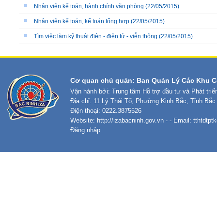
Nhân viên kế toán, hành chính văn phòng
(22/05/2015)
Nhân viên kế toán, kế toán tổng hợp
(22/05/2015)
Tìm việc làm kỹ thuật điện - điện tử - viễn thông
(22/05/2015)
Cơ quan chủ quản: Ban Quản Lý Các Khu C
Vận hành bởi: Trung tâm Hỗ trợ đầu tư và Phát tri
Địa chỉ: 11 Lý Thái Tổ, Phường Kinh Bắc, Tỉnh Bắc
Điện thoại: 0222.3875526
Website:
http://izabacninh.gov.vn
- - Email:
tthtdtp
Đăng nhập