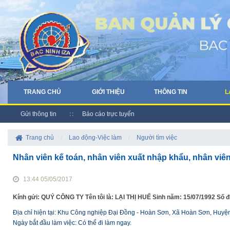
TRANG CHỦ
GIỚI THIỆU
THÔNG TIN
L
Gửi thông tin
Báo cáo trực tuyến
Trang chủ
/
Lao động-Việc làm
/
Người tìm việc
Nhân viên kế toán, nhân viên xuất nhập khẩu, nhân viê
13:44 05/05/2017
Kính gửi: QUÝ CÔNG TY Tên tôi là: LẠI THỊ HUẾ Sinh năm: 15/07/1992 Số đ
Địa chỉ hiện tại: Khu Công nghiệp Đại Đồng - Hoàn Sơn, Xã Hoàn Sơn, Huyện
Ngày bắt đầu làm việc: Có thể đi làm ngay.