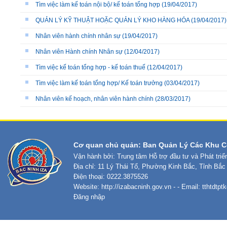
Tìm việc làm kế toán nội bộ/ kế toán tổng hợp
(19/04/2017)
QUẢN LÝ KỸ THUẬT HOẶC QUẢN LÝ KHO HÀNG HÓA
(19/04/2017)
Nhân viên hành chính nhân sự
(19/04/2017)
Nhân viên Hành chính Nhân sự
(12/04/2017)
Tìm việc kế toán tổng hợp - kế toán thuế
(12/04/2017)
Tìm việc làm kế toán tổng hợp/ Kế toán trưởng
(03/04/2017)
Nhân viên kế hoạch, nhân viên hành chính
(28/03/2017)
Cơ quan chủ quản: Ban Quản Lý Các Khu C
Vận hành bởi: Trung tâm Hỗ trợ đầu tư và Phát tri
Địa chỉ: 11 Lý Thái Tổ, Phường Kinh Bắc, Tỉnh Bắc
Điện thoại: 0222.3875526
Website:
http://izabacninh.gov.vn
- - Email:
tthtdtp
Đăng nhập