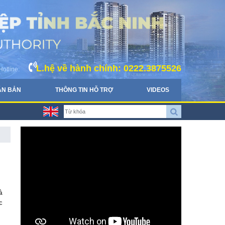
L.hệ về hành chính: 0222.3875526
Hotline:
ĂN BẢN
THÔNG TIN HỖ TRỢ
VIDEOS
à
c