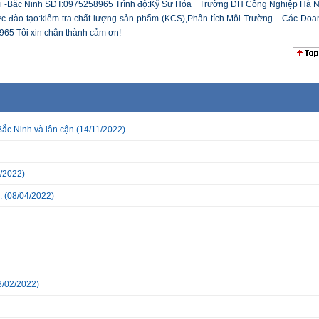
 Tài -Bắc Ninh SĐT:0975258965 Trình độ:Kỹ Sư Hóa _Trường ĐH Công Nghiệp Hà N
ợc đào tạo:kiểm tra chất lượng sản phẩm (KCS),Phân tích Môi Trường... Các Doa
965 Tôi xin chân thành cảm ơn!
Bắc Ninh và lân cận
(14/11/2022)
/2022)
.
(08/04/2022)
3/02/2022)