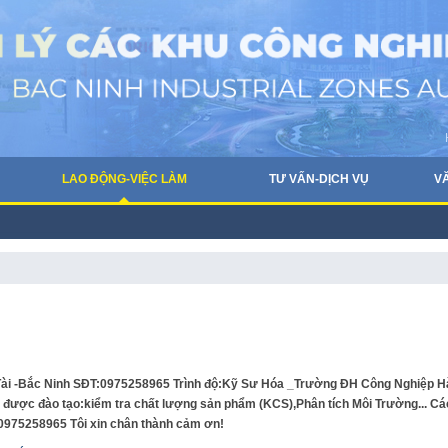
LAO ĐỘNG-VIỆC LÀM
TƯ VẤN-DỊCH VỤ
V
g Tài -Bắc Ninh SĐT:0975258965 Trình độ:Kỹ Sư Hóa _Trường ĐH Công Nghiệp H
hề được đào tạo:kiểm tra chất lượng sản phẩm (KCS),Phân tích Môi Trường... Cá
:0975258965 Tôi xin chân thành cảm ơn!