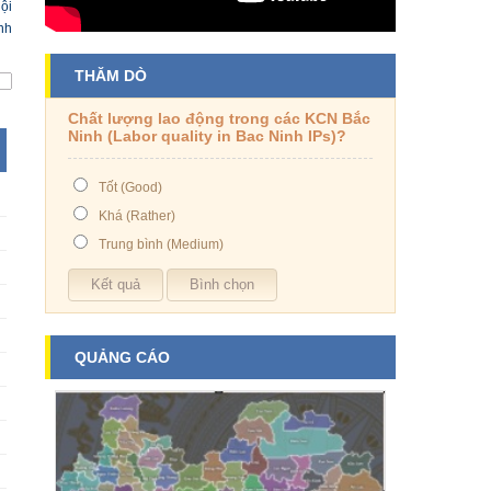
ội
nh
THĂM DÒ
Chất lượng lao động trong các KCN Bắc
Ninh (Labor quality in Bac Ninh IPs)?
Tốt (Good)
Khá (Rather)
Trung bình (Medium)
QUẢNG CÁO