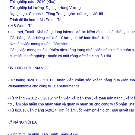
- Tốt nghiệp năm: 2010 (Khá)
- Tốt nghiệp tại trường: Đại học Hùng Vương
- Ngoại ngữ: Chinese - Tiếng Trung nghe- nói- đọc- viết tốt
- Trình độ tin học: + Ms Excel : Tốt
+ MS Word : Tốt
+ Internet, Email : Khả năng dùng internet để tìm kiếm và khai thác thông tin tư
- Các bằng cấp/ chứng chỉ khác: Chứng chỉ kế toán thuế : Khá
- Nơi làm việc mong muốn : Bắc Ninh
- Công việc mong muốn : Phiên dịch tiếng trung,nhân viên hành chính nhân sự,
- Mục tiêu nghề nghiệp : muốn có một công việc ổn định lâu dài
KINH NGHIỆM LÀM VIỆC
- Từ tháng 8\2010 - 2\2011 : nhân viên chăm sóc khách hàng qua điện tho
Vietnammoble cho công ty Teleperformance.
- Từ tháng 7\2012 - 5\2015: Nhân viên kế toán kho , kế toán bán hàng , kế to
nợ , làm bảo hiểm cho nhân viên và quản lý nhân sự cho công ty cổ phần Th
- Từ 8/2016 đến tháng 5/2017: Trợ lí giám đốc kiêm phiên dịch , giải quyết c
KỸ NĂNG NỔI BẬT
- Hình thức ưa nhìn , cao 1m60 , nặng 47kg.