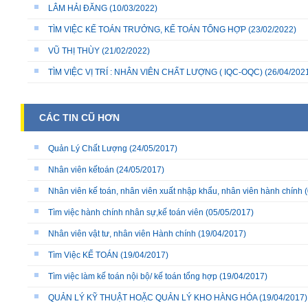
LÂM HẢI ĐĂNG
(10/03/2022)
TÌM VIỆC KẾ TOÁN TRƯỞNG, KẾ TOÁN TỔNG HỢP
(23/02/2022)
VŨ THỊ THÙY
(21/02/2022)
TÌM VIỆC VỊ TRÍ : NHÂN VIÊN CHẤT LƯỢNG ( IQC-OQC)
(26/04/202
CÁC TIN CŨ HƠN
Quản Lý Chất Lượng
(24/05/2017)
Nhân viên kếtoán
(24/05/2017)
Nhân viên kế toán, nhân viên xuất nhập khẩu, nhân viên hành chính
(
Tìm việc hành chính nhân sự,kế toán viên
(05/05/2017)
Nhân viên vật tư, nhân viên Hành chính
(19/04/2017)
Tìm Việc KẾ TOÁN
(19/04/2017)
Tìm việc làm kế toán nội bộ/ kế toán tổng hợp
(19/04/2017)
QUẢN LÝ KỸ THUẬT HOẶC QUẢN LÝ KHO HÀNG HÓA
(19/04/2017)