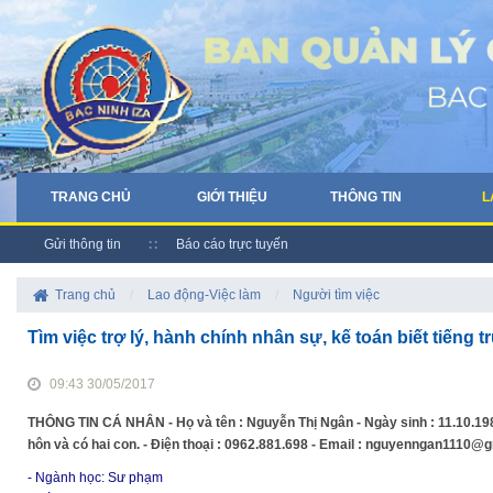
TRANG CHỦ
GIỚI THIỆU
THÔNG TIN
L
Gửi thông tin
Báo cáo trực tuyến
Trang chủ
/
Lao động-Việc làm
/
Người tìm việc
Tìm việc trợ lý, hành chính nhân sự, kế toán biết tiếng t
09:43 30/05/2017
THÔNG TIN CÁ NHÂN - Họ và tên : Nguyễn Thị Ngân - Ngày sinh : 11.10.1988 -
hôn và có hai con. - Điện thoại : 0962.881.698 - Email : nguyenngan1110@
- Ngành học: Sư phạm