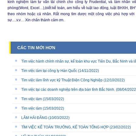
kinh nghiệm làm tư vấn tài chinh cho công ty Frudential, và làm nhân v
phòng(Word, Excel…),biết kế toán, am hiểu về luật lao động, luật BHXH, BHY
theo nhóm hoặc cá nhân. Rất mong tìm được một công việc phù hợp với
sự….v.v… Xin chân thành cảm ơn.
CÁC TIN MỚI HƠN
Tìm việc hành chính nhân sự, kế toán khu vực Tiên Du, Bắc Ninh và l
Tìm việc làm tại công ty Hàn Quốc
(14/11/2022)
Tìm việc làm lĩnh vực kỹ Thuật Điện Công Nghiệp
(12/10/2022)
Tìm việc tại các doanh nghiệp trên địa bàn tỉnh Bắc Ninh.
(08/04/2022
Tìm việc làm
(15/03/2022)
Tìm việc làm
(15/03/2022)
LÂM HẢI ĐĂNG
(10/03/2022)
TÌM VIỆC KẾ TOÁN TRƯỞNG, KẾ TOÁN TỔNG HỢP
(23/02/2022)