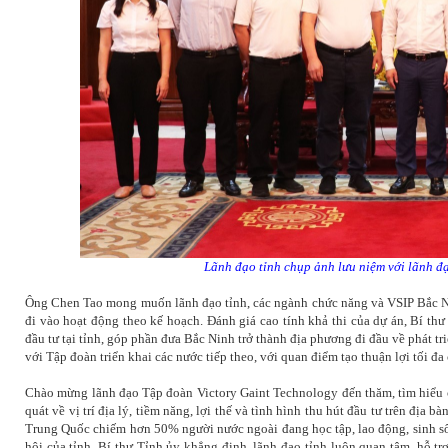
Lãnh đạo tỉnh chụp ảnh lưu niệm với lãnh đ
Ông Chen Tao mong muốn lãnh đạo tỉnh, các ngành chức năng và VSIP Bắc Ninh
đi vào hoạt động theo kế hoạch.
Đánh giá cao tính khả thi của dự án, Bí 
đầu tư tại tỉnh, góp phần đưa Bắc Ninh trở thành địa phương đi đầu về phát tr
với
Tập đoàn triển khai các nước tiếp theo, với quan điểm tạo thuận lợi tối đ
Chào mừng lãnh đạo Tập đoàn Victory Gaint Technology đến thăm, tìm hiểu cơ
quát về vị trí địa lý, tiềm năng, lợi thế và tình hình thu hút đầu tư trên đị
Trung Quốc chiếm hơn 50%
người nước ngoài đang học tập, lao động, sinh s
hội của tỉnh
, Bí thư Tỉnh ủy khẳng định, lãnh đạo tỉnh luôn quan tâm, hỗ trợ