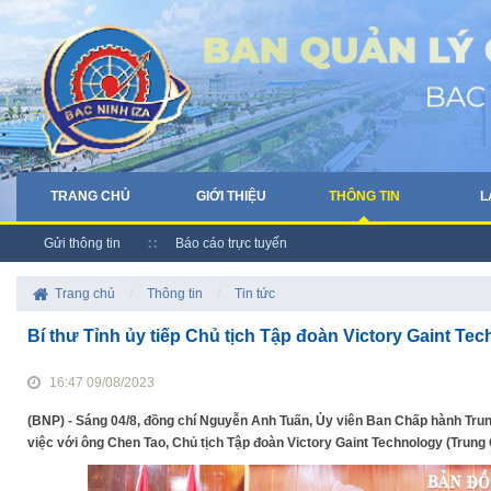
TRANG CHỦ
GIỚI THIỆU
THÔNG TIN
L
Gửi thông tin
Báo cáo trực tuyến
Trang chủ
/
Thông tin
/
Tin tức
Bí thư Tỉnh ủy tiếp Chủ tịch Tập đoàn Victory Gaint Te
16:47 09/08/2023
(BNP) - Sáng 04/8, đồng chí Nguyễn Anh Tuấn, Ủy viên Ban Chấp hành Tru
việc với ông Chen Tao, Chủ tịch Tập đoàn Victory Gaint Technology (Trung Qu