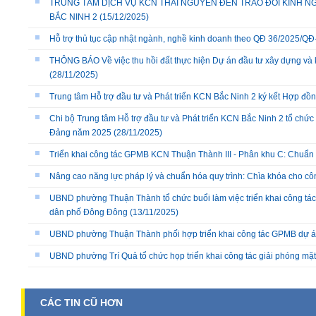
TRUNG TÂM DỊCH VỤ KCN THÁI NGUYÊN ĐẾN TRAO ĐỔI KINH NG
BẮC NINH 2
(15/12/2025)
Hỗ trợ thủ tục cập nhật ngành, nghề kinh doanh theo QĐ 36/2025/
THÔNG BÁO Về việc thu hồi đất thực hiện Dự án đầu tư xây dựng và 
(28/11/2025)
Trung tâm Hỗ trợ đầu tư và Phát triển KCN Bắc Ninh 2 ký kết Hợp đồ
Chi bộ Trung tâm Hỗ trợ đầu tư và Phát triển KCN Bắc Ninh 2 tổ chức 
Đảng năm 2025
(28/11/2025)
Triển khai công tác GPMB KCN Thuận Thành III - Phân khu C: Chuẩn b
Nâng cao năng lực pháp lý và chuẩn hóa quy trình: Chìa khóa cho cô
UBND phường Thuận Thành tổ chức buổi làm việc triển khai công tác
dân phố Đông Đông
(13/11/2025)
UBND phường Thuận Thành phối hợp triển khai công tác GPMB dự án
UBND phường Trí Quả tổ chức họp triển khai công tác giải phóng mặ
CÁC TIN CŨ HƠN