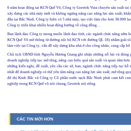
6 năm hoạt động tại KCN Quế Võ, Công ty Goertek Vina chuyên sản xuất tai ng
xây dựng các nhà máy mới và không ngừng nâng cao năng lực sản xuất, khẳn
đầu tại Bắc Ninh. Công ty hiện có 5 nhà máy, tạo việc làm cho hơn 38.000 l
Công ty triển khai nhiều hoạt động hướng về cộng đồng…
Ban lãnh đạo Công ty mong muốn lãnh đạo tỉnh, các ngành chức năng sớm ho
KCN Quế Võ mở thông từ đường nội bộ KCN với đường QL 18) nhằm giải tỏa á
làm việc tại Công ty; vấn đề xây dựng khu nhà ở cho công nhân; cung cấp b
Chủ tịch UBND tỉnh Nguyễn Hương Giang ghi nhận những nỗ lực và đóng gó
doanh nghiệp tiếp tục mở rộng, nâng cao hiệu quả sản xuất và quan tâm hơn 
những kiến nghị, đề xuất, yêu cầu các sở, ban, ngành chức năng tiếp tục hỗ tr
nhất để doanh nghiệp có thể yên tâm nâng cao năng lực sản xuất, mở rộng quy
đô thị Kinh Bắc và Công ty Cổ phần nước sạch Bắc Ninh phải cam kết cun
nghiệp trong KCN Quế võ nói chung, Geortek nói riêng.
CÁC TIN MỚI HƠN