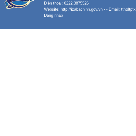
Điện thoại: 0222.3875526
Website:
http://izabacninh.gov.vn
- - Email:
tthtdtp
Đăng nhập