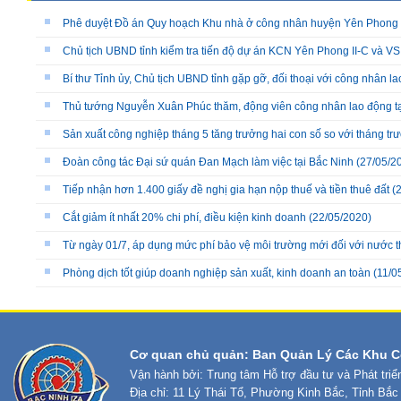
Phê duyệt Đồ án Quy hoạch Khu nhà ở công nhân huyện Yên Phong
Chủ tịch UBND tỉnh kiểm tra tiến độ dự án KCN Yên Phong II-C và VSI
Bí thư Tỉnh ủy, Chủ tịch UBND tỉnh gặp gỡ, đối thoại với công nhân l
Thủ tướng Nguyễn Xuân Phúc thăm, động viên công nhân lao động tạ
Sản xuất công nghiệp tháng 5 tăng trưởng hai con số so với tháng tr
Đoàn công tác Đại sứ quán Đan Mạch làm việc tại Bắc Ninh
(27/05/2
Tiếp nhận hơn 1.400 giấy đề nghị gia hạn nộp thuế và tiền thuê đất
(2
Cắt giảm ít nhất 20% chi phí, điều kiện kinh doanh
(22/05/2020)
Từ ngày 01/7, áp dụng mức phí bảo vệ môi trường mới đối với nước t
Phòng dịch tốt giúp doanh nghiệp sản xuất, kinh doanh an toàn
(11/0
Cơ quan chủ quản: Ban Quản Lý Các Khu C
Vận hành bởi: Trung tâm Hỗ trợ đầu tư và Phát tri
Địa chỉ: 11 Lý Thái Tổ, Phường Kinh Bắc, Tỉnh Bắc