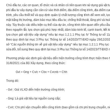
Chủ đầu tư, các cơ quan, tổ chức và cá nhân có liên quan khi sử dụng giá vật tư,
phí đầu tư xây dựng cần căn cứ vào thời điểm, địa điểm công trình, địa điểm cun
trình, yêu cầu thiết kế và quy định quản lý chất lượng công trình để xem xét, lựa 
mặt bằng thị trường, đảm bảo mục tiêu đầu tư, chống thất thoát, lãng phí và hoà
này. Tùy thuộc các điều kiện cụ thể của dự án, công trình liên quan đến yêu cầu
theo nguyên tắc lựa chọn giá phù hợp nhất, đảm bảo kinh tế, cạnh tranh, tiết
lựa chọn giá vật liệu xây dựng”
nêu tại mục 1.2.1.1 Phụ lục IV Thông tư số 
theo quy định tại mục 3 Phụ lục Thông tư số 14/2023/TT-BXD ngày 29/12/2023
sở
“Các nguồn thông tin về giá vật liệu xây dựng”
nêu tại mục 1.2.1.1 Phụ lụ
sửa đổi, bổ sung theo quy định tại mục 3 Phụ lục Thông tư số 14/2023/TT-BXD
Phương pháp xác định giá vật liệu đến hiện trường công trình thực hiện theo
31/8/2021 của Bộ Xây dựng, theo công thức:
Gvl = Gng + Cv/c + Cbx + Cvcnb + Chh
Trong đó:
- Gvl : Giá VLXD đến hiện trường công trình;
- Gng: Là giá vật liệu tại nguồn cung cấp;
- Cv/c: Chi phí vận chuyển đến công trình (bao gồm cả chi phí trung chuyển, n