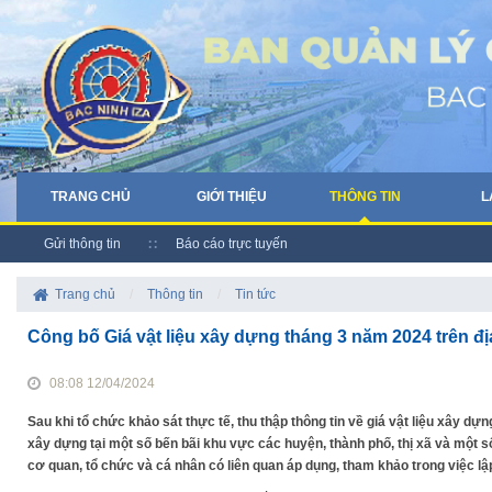
TRANG CHỦ
GIỚI THIỆU
THÔNG TIN
L
Gửi thông tin
Báo cáo trực tuyến
Trang chủ
/
Thông tin
/
Tin tức
Công bố Giá vật liệu xây dựng tháng 3 năm 2024 trên đị
08:08 12/04/2024
Sau khi tổ chức khảo sát thực tế, thu thập thông tin về giá vật liệu xây dựng
xây dựng tại một số bến bãi khu vực các huyện, thành phố, thị xã và một s
cơ quan, tổ chức và cá nhân có liên quan áp dụng, tham khảo trong việc lập