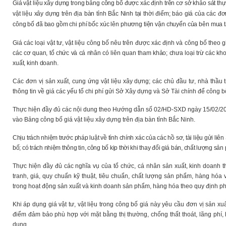
Giá vật liệu xây dựng trong bảng công bố được xác định trên cơ sở khảo sát thực
vật liệu xây dựng trên địa bàn tỉnh Bắc Ninh tại thời điểm; báo giá của các đơ
công bố đã bao gồm chi phí bốc xúc lên phương tiện vận chuyển của bên mua tại
Giá các loại vật tư, vật liệu công bố nêu trên được xác định và công bố theo
các cơ quan, tổ chức và cá nhân có liên quan tham khảo; chưa loại trừ các kho
xuất, kinh doanh.
Các đơn vị sản xuất, cung ứng vật liệu xây dựng; các chủ đầu tư, nhà thầu 
thông tin về giá các yếu tố chi phí gửi Sở Xây dựng và Sở Tài chính để công b
Thực hiện đầy đủ các nội dung theo Hướng dẫn số 02/HD-SXD ngày 15/02/20
vào Bảng công bố giá vật liệu xây dựng trên địa bàn tỉnh Bắc Ninh.
Chịu trách nhiệm trước pháp luật về tính chính xác của các hồ sơ, tài liệu gửi l
bố; có trách nhiệm thông tin, công bố kịp thời khi thay đổi giá bán, chất lượng s
Thực hiện đầy đủ các nghĩa vụ của tổ chức, cá nhân sản xuất, kinh doanh 
tranh, giá, quy chuẩn kỹ thuật, tiêu chuẩn, chất lượng sản phẩm, hàng hóa
trong hoạt động sản xuất và kinh doanh sản phẩm, hàng hóa theo quy định ph
Khi
áp dụng giá vật tư, vật liệu trong công bố giá này yêu cầu đơn vị sản xuấ
điểm đảm bảo phù hợp với mặt bằng thị thường, chống thất thoát, lãng phí, 
dụng.