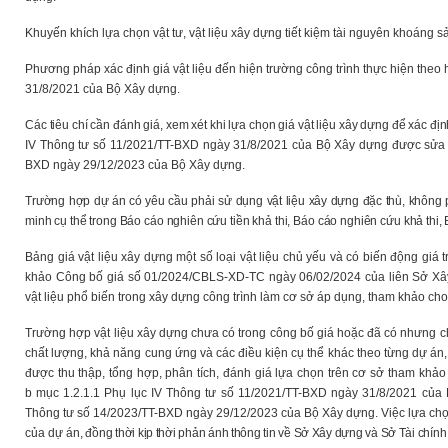
Khuyến khích lựa chọn vật tư, vật liệu xây dựng tiết kiệm tài nguyên khoáng sả
Phương pháp xác định giá vật liệu đến hiện trường công trình thực hiện theo
31/8/2021 của Bộ Xây dựng.
Các tiêu chí cần đánh giá, xem xét khi lựa chọn giá vật liệu xây dựng để xác đ
IV Thông tư số 11/2021/TT-BXD ngày 31/8/2021 của Bộ Xây dựng được sửa đổ
BXD ngày 29/12/2023 của Bộ Xây dựng
.
Trường hợp dự án có yêu cầu phải sử dụng vật liệu xây dựng đặc thù, không ph
minh cụ thể trong Báo cáo nghiên cứu tiền khả thi, Báo cáo nghiên cứu khả thi, B
Bảng giá vật liệu xây dựng một số loại vật liệu chủ yếu và có biến động giá 
khảo Công bố giá số 01/2024/CBLS-XD-TC ngày 06/02/2024 của liên Sở Xây
vật liệu phổ biến trong xây dựng công trình làm cơ sở áp dụng, tham khảo cho 
Trường hợp vật liệu xây dựng chưa có trong công bố giá hoặc đã có nhưng ch
chất lượng, khả năng cung ứng và các điều kiện cụ thể khác theo từng dự án, c
được thu thập, tổng hợp, phân tích, đánh giá lựa chọn trên cơ sở tham khảo
b
mục
1.2.1.1 Phụ lục IV Thông tư số 11/2021/TT-BXD ngày 31/8/2021 của
Thông tư số 14/2023/TT-BXD ngày 29/12/2023 của Bộ Xây dựng. Việc lựa chọn
của dự án
, đồng thời kịp thời phản ánh thông tin về Sở Xây dựng và Sở Tài chính