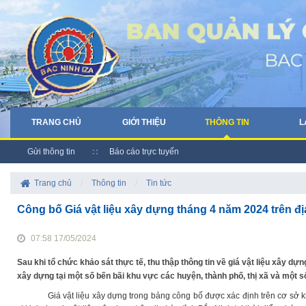
TRANG CHỦ
GIỚI THIỆU
THÔNG TIN
L
Gửi thông tin
Báo cáo trực tuyến
Trang chủ
/
Thông tin
/
Tin tức
Công bố Giá vật liệu xây dựng tháng 4 năm 2024 trên đị
07:58 17/05/2024
Sau khi tổ chức khảo sát thực tế, thu thập thông tin về giá vật liệu xây dựng
xây dựng tại một số bến bãi khu vực các huyện, thành phố, thị xã và một s
Giá vật liệu xây dựng trong bảng công bố được xác định trên cơ sở kh