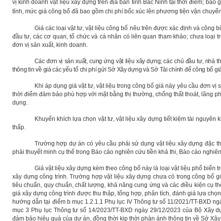
vị kinh doanh vật liệu xây dựng trên địa bàn tỉnh Bắc Ninh tại thời điểm; báo 
tỉnh, mức giá công bố đã bao gồm chi phí bốc xúc lên phương tiện vận chuyển
Giá các loại vật tư, vật liệu công bố nêu trên được xác định và công 
đầu tư, các cơ quan, tổ chức và cá nhân có liên quan tham khảo; chưa loại t
đơn vị sản xuất, kinh doanh.
Các đơn vị sản xuất, cung ứng vật liệu xây dựng; các chủ đầu tư, nhà t
thông tin về giá các yếu tố chi phí gửi Sở Xây dựng và Sở Tài chính để công bố gi
Khi áp dụng giá vật tư, vật liệu trong công bố giá này yêu cầu đơn vị s
thời điểm đảm bảo phù hợp với mặt bằng thị thường, chống thất thoát, lãng phí
dụng.
Khuyến khích lựa chọn vật tư, vật liệu xây dựng tiết kiệm tài nguyên 
thấp.
Trường hợp dự án có yêu cầu phải sử dụng vật liệu xây dựng đặc thù
phải thuyết minh cụ thể trong Báo cáo nghiên cứu tiền khả thi, Báo cáo nghiên 
Giá vật liệu xây dựng kèm theo công bố này là loại vật liệu phổ biến 
xây dựng công trình. Trường hợp vật liệu xây dựng chưa có trong công bố g
tiêu chuẩn, quy chuẩn, chất lượng, khả năng cung ứng và các điều kiện cụ thể
giá xây dựng công trình được thu thập, tổng hợp, phân tích, đánh giá lựa chọn
hướng dẫn tại điểm b mục 1.2.1.1 Phụ lục IV Thông tư số 11/2021/TT-BXD ng
mục 3 Phụ lục Thông tư số 14/2023/TT-BXD ngày 29/12/2023 của Bộ Xây dựn
đảm bảo hiệu quả của dự án, đồng thời kịp thời phản ánh thông tin về Sở Xây