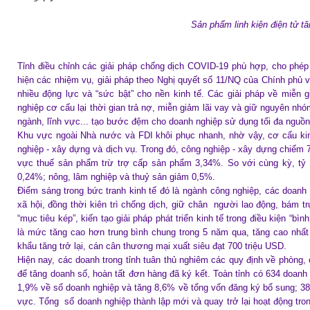
Sản phẩm linh kiện điện tử tă
Tỉnh điều chỉnh các giải pháp chống dịch COVID-19 phù hợp, cho phép
hiện các nhiệm vụ, giải pháp theo Nghị quyết số 11/NQ của Chính phủ về
nhiều động lực và “sức bật” cho nền kinh tế. Các giải pháp về miễn gi
nghiệp cơ cấu lại thời gian trả nợ, miễn giảm lãi vay và giữ nguyên nhó
ngành, lĩnh vực... tạo bước đệm cho doanh nghiệp sử dụng tối đa nguồn
Khu vực ngoài Nhà nước và FDI khôi phục nhanh, nhờ vậy, cơ cấu kinh
nghiệp - xây dựng và dịch vụ. Trong đó, công nghiệp - xây dựng chiếm
vực thuế sản phẩm trừ trợ cấp sản phẩm 3,34%. So với cùng kỳ, tỷ 
0,24%; nông, lâm nghiệp và thuỷ sản giảm 0,5%.
Điểm sáng trong bức tranh kinh tế đó là ngành công nghiệp, các doanh
xã hội, đồng thời kiên trì chống dịch, giữ chân người lao động, bám t
“mục tiêu kép”, kiến tạo giải pháp phát triển kinh tế trong điều kiện “b
là mức tăng cao hơn trung bình chung trong 5 năm qua, tăng cao nhất
khẩu tăng trở lại, cán cân thương mại xuất siêu đạt 700 triệu USD.
Hiện nay, các doanh trong tỉnh tuân thủ nghiêm các quy định về phòng,
để tăng doanh số, hoàn tất đơn hàng đã ký kết. Toàn tỉnh có 634 doanh 
1,9% về số doanh nghiệp và tăng 8,6% về tổng vốn đăng ký bổ sung; 389
vực. Tổng số doanh nghiệp thành lập mới và quay trở lại hoạt động trong