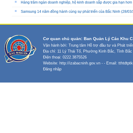
Hàng trăm ngàn doanh nghiệp, hộ kinh doanh sắp được gia hạn hơn 12
Samsung 14 năm đồng hành cùng sự phát triển của Bắc Ninh
(28/03/
Cơ quan chủ quản: Ban Quản Lý Các Khu C
Vận hành bởi: Trung tâm Hỗ trợ đầu tư và Phát tri
Địa chỉ: 11 Lý Thái Tổ, Phường Kinh Bắc, Tỉnh Bắc
Điện thoại: 0222.3875526
Website:
http://izabacninh.gov.vn
- - Email:
tthtdtp
Đăng nhập