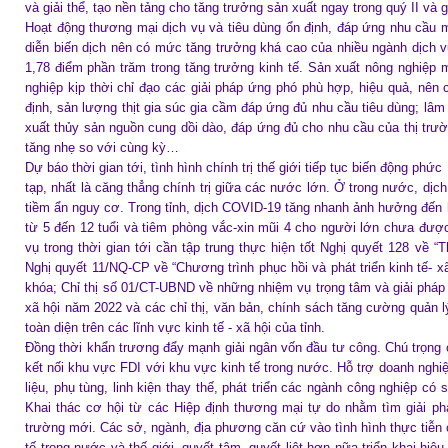
và giải thể, tạo nền tảng cho tăng trưởng sản xuất ngay trong quý II và g
Hoạt động thương mại dịch vụ và tiêu dùng ổn định, đáp ứng nhu cầu 
diễn biến dịch nên có mức tăng trưởng khá cao của nhiều ngành dịch
1,78 điểm phần trăm trong tăng trưởng kinh tế. Sản xuất nông nghiệp m
nghiệp kịp thời chỉ đạo các giải pháp ứng phó phù hợp, hiệu quả, nên câ
định, sản lượng thịt gia súc gia cầm đáp ứng đủ nhu cầu tiêu dùng; lâm
xuất thủy sản nguồn cung dồi dào, đáp ứng đủ cho nhu cầu của thị trư
tăng nhẹ so với cùng kỳ…
Dự báo thời gian tới, tình hình chính trị thế giới tiếp tục biến động phức
tạp, nhất là căng thẳng chính trị giữa các nước lớn. Ở trong nước, dịch 
tiềm ẩn nguy cơ. Trong tỉnh, dịch COVID-19 tăng nhanh ảnh hưởng đến 
từ 5 đến 12 tuổi và tiêm phòng vắc-xin mũi 4 cho người lớn chưa đượ
vụ trong thời gian tới cần tập trung thực hiện tốt Nghị quyết 128 về “
Nghị quyết 11/NQ-CP về “Chương trình phục hồi và phát triển kinh tế- 
khóa; Chỉ thị số 01/CT-UBND về những nhiệm vụ trọng tâm và giải pháp c
xã hội năm 2022 và các chỉ thị, văn bản, chính sách tăng cường quản l
toàn diện trên các lĩnh vực kinh tế - xã hội của tỉnh.
Đồng thời khẩn trương đẩy mạnh giải ngân vốn đầu tư công. Chú trọng c
kết nối khu vực FDI với khu vực kinh tế trong nước. Hỗ trợ doanh nghi
liệu, phụ tùng, linh kiện thay thế, phát triển các ngành công nghiệp có 
Khai thác cơ hội từ các Hiệp định thương mại tự do nhằm tìm giải phá
trường mới. Các sở, ngành, địa phương căn cứ vào tình hình thực tiễn c
tế trong nước và thế giới, quyết tâm, quyết liệt hơn nữa triển khai hiệu