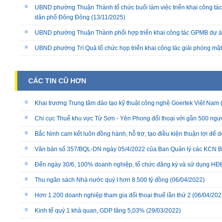
UBND phường Thuận Thành tổ chức buổi làm việc triển khai công tác
dân phố Đông Đông
(13/11/2025)
UBND phường Thuận Thành phối hợp triển khai công tác GPMB dự án
UBND phường Trí Quả tổ chức họp triển khai công tác giải phóng mặ
CÁC TIN CŨ HƠN
Khai trương Trung tâm đào tạo kỹ thuật công nghệ Goertek Việt Nam
Chi cục Thuế khu vực Từ Sơn - Yên Phong đối thoại với gần 500 ngư
Bắc Ninh cam kết luôn đồng hành, hỗ trợ, tạo điều kiện thuận lợi để 
Văn bản số 357/BQL-DN ngày 05/4/2022 của Ban Quản lý các KCN B
Đến ngày 30/6, 100% doanh nghiệp, tổ chức đăng ký và sử dụng HĐ
Thu ngân sách Nhà nước quý I hơn 8.500 tỷ đồng
(06/04/2022)
Hơn 1.200 doanh nghiệp tham gia đối thoại thuế lần thứ 2
(06/04/202
Kinh tế quý 1 khả quan, GDP tăng 5,03%
(29/03/2022)