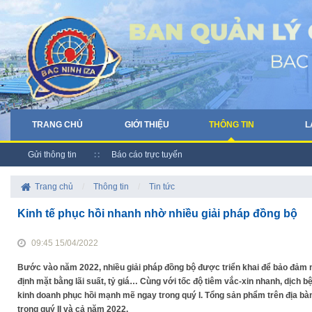
TRANG CHỦ
GIỚI THIỆU
THÔNG TIN
L
Gửi thông tin
Báo cáo trực tuyến
Trang chủ
/
Thông tin
/
Tin tức
Kinh tế phục hồi nhanh nhờ nhiều giải pháp đồng bộ
09:45 15/04/2022
Bước vào năm 2022, nhiều giải pháp đồng bộ được triển khai để bảo đảm n
định mặt bằng lãi suất, tỷ giá… Cùng với tốc độ tiêm vắc-xin nhanh, dịch 
kinh doanh phục hồi mạnh mẽ ngay trong quý I. Tổng sản phẩm trên địa bàn
trong quý II và cả năm 2022.