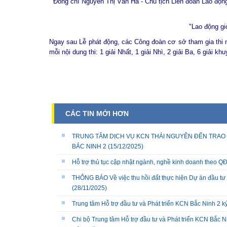
Đồng chí Nguyễn Thị Vân Hà - Chủ tịch Liên đoàn Lao động 
"Lao động gi
Ngay sau Lễ phát động, các Công đoàn cơ sở tham gia thi n
mỗi nội dung thi: 1 giải Nhất, 1 giải Nhì, 2 giải Ba, 6 giải k
CÁC TIN MỚI HƠN
TRUNG TÂM DỊCH VỤ KCN THÁI NGUYÊN ĐẾN TRAO 
BẮC NINH 2
(15/12/2025)
Hỗ trợ thủ tục cập nhật ngành, nghề kinh doanh theo
THÔNG BÁO Về việc thu hồi đất thực hiện Dự án đầu tư 
(28/11/2025)
Trung tâm Hỗ trợ đầu tư và Phát triển KCN Bắc Ninh 2 
Chi bộ Trung tâm Hỗ trợ đầu tư và Phát triển KCN Bắc Ni