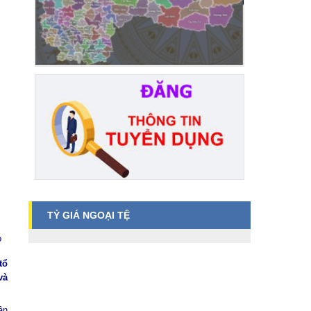
TỶ GIÁ NGOẠI TỆ
o
tổ
và
ận