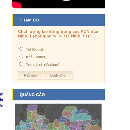
THĂM DÒ
Chất lượng lao động trong các KCN Bắc
Ninh (Labor quality in Bac Ninh IPs)?
Tốt (Good)
Khá (Rather)
Trung bình (Medium)
ên
QUẢNG CÁO
hí
ắc