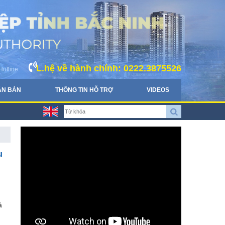
L.hệ về hành chính: 0222.3875526
Hotline:
ĂN BẢN
THÔNG TIN HỖ TRỢ
VIDEOS
u
à