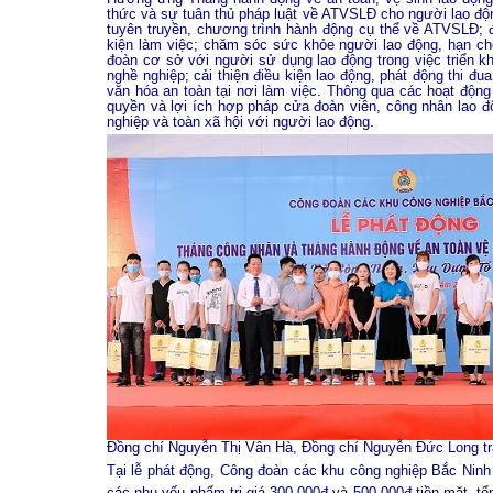
thức và sự tuân thủ pháp luật về ATVSLĐ cho người lao độ
tuyên truyền, chương trình hành động cụ thể về ATVSLĐ; đ
kiện làm việc; chăm sóc sức khỏe người lao động, hạn ch
đoàn cơ sở với người sử dụng lao động trong việc triển k
nghề nghiệp; cải thiện điều kiện lao động, phát động thi
văn hóa an toàn tại nơi làm việc. Thông qua các hoạt độn
quyền và lợi ích hợp pháp cửa đoàn viên, công nhân lao 
nghiệp và toàn xã hội với người lao động.
Đồng chí Nguyễn Thị Vân Hà, Đồng chí Nguyễn Đức Long tra
Tại lễ phát động, Công đoàn các khu công nghiệp Bắc Nin
các nhu yếu phẩm trị giá 300.000đ và 500.000đ tiền mặt, tổn