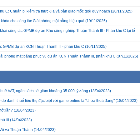
hu C: Chuẩn bị kiểm tra thực địa và bàn giao mốc giới quy hoạch
(20/11/2025)
a khóa cho công tác Giải phóng mặt bằng hiệu quả
(19/11/2025)
hai công tác GPMB dự án Khu công nghiệp Thuận Thành III - Phân khu C tại tổ
c GPMB dự án KCN Thuận Thành III - phân khu C
(10/11/2025)
giải phóng mặt bằng phục vụ dự án KCN Thuận Thành III, phân khu C
(07/11/2025)
thuế VAT, ngân sách sẽ giảm khoảng 35.000 tỷ đồng
(18/04/2023)
ý do đánh thuế tiêu thụ đặc biệt với game online là "chưa thoả đáng"
(18/04/2023)
một lần?
(18/04/2023)
hứ III
(14/04/2023)
ế Võ và Thuận Thành
(14/04/2023)