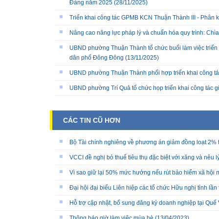
Đảng năm 2025
(28/11/2025)
Triển khai công tác GPMB KCN Thuận Thành III - Phân k
Nâng cao năng lực pháp lý và chuẩn hóa quy trình: Chì
UBND phường Thuận Thành tổ chức buổi làm việc triển k
dân phố Đông Đông
(13/11/2025)
UBND phường Thuận Thành phối hợp triển khai công tá
UBND phường Trí Quả tổ chức họp triển khai công tác 
CÁC TIN CŨ HƠN
Bộ Tài chính nghiêng về phương án giảm đồng loạt 2% 
VCCI đề nghị bỏ thuế tiêu thụ đặc biệt với xăng và nêu l
Vì sao giữ lại 50% mức hưởng nếu rút bảo hiểm xã hội 
Đại hội đại biểu Liên hiệp các tổ chức Hữu nghị tỉnh lần t
Hỗ trợ cập nhật, bổ sung đăng ký doanh nghiệp tại Qu
Thông báo giờ làm việc mùa hè
(13/04/2023)