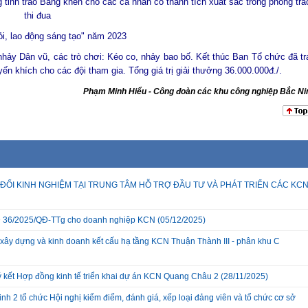
tỉnh trao Bằng khen cho các cá nhân có thành tích xuất sắc trong phong trà
thi đua
ỏi, lao động sáng tạo" năm 2023
hảy Dân vũ, các trò chơi: Kéo co, nhảy bao bố. Kết thúc Ban Tổ chức đã tr
huyến khích cho các đội tham gia. Tổng giá trị giải thưởng 36.000.000đ./.
Phạm Minh Hiểu - Công đoàn các khu công nghiệp Bắc Ni
ĐỔI KINH NGHIỆM TẠI TRUNG TÂM HỖ TRỢ ĐẦU TƯ VÀ PHÁT TRIỂN CÁC KC
 QĐ 36/2025/QĐ-TTg cho doanh nghiệp KCN
(05/12/2025)
xây dựng và kinh doanh kết cấu hạ tầng KCN Thuận Thành III - phân khu C
ký kết Hợp đồng kinh tế triển khai dự án KCN Quang Châu 2
(28/11/2025)
nh 2 tổ chức Hội nghị kiểm điểm, đánh giá, xếp loại đảng viên và tổ chức cơ sở