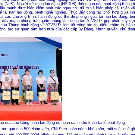
ng (NLĐ), Người sử dụng lao động (NSDLĐ) thông qua các hoạt động thông ti
ẩy mạnh thực hiện kiểm soát các nguy cơ, rủi ro và biện pháp cải thiện đi
ế tai nạn lao động, bệnh nghề nghiệp. Thúc đẩy công tác phối hợp giữa cô
hai các chương trình, hành động cụ thể để phòng ngừa tai nạn lao động, bệ
 đua, đẩy mạnh phong trào quần chúng làm công tác ATVSLĐ, góp phần xây dự
g của Tháng hành động về ATVSLĐ, làm tốt công tác đại diện, chăm lo, bảo 
động, tạo sự quan tâm hơn nữa của các cấp ủy Đảng, chính quyền, chủ doa
o quà cho Công nhân lao động có hoàn cảnh khó khăn tại lễ phát động.
h trao quà cho 500 đoàn viên, CNLĐ có hoàn cảnh khó khăn, mỗi suất quà g
g trị giá 400.000.000đ. Nhân dịp này, 112 cá nhân có thành tích xuất sắc tro