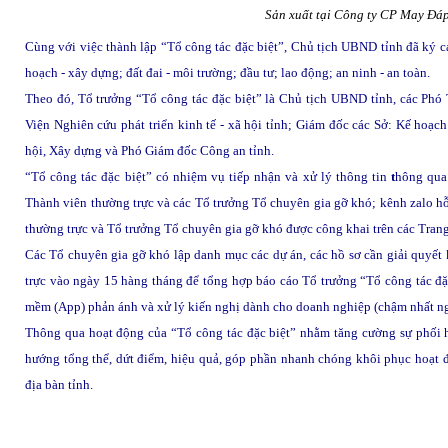
Sản xuất tại Công ty CP May Đáp
Cùng với việc thành lập “Tổ công tác đặc biệt”, Chủ tịch UBND tỉnh đã ký c
hoạch - xây dựng; đất đai - môi trường; đầu tư; lao động; an ninh - an toàn.
Theo đó, Tổ trưởng “Tổ công tác đặc biệt” là Chủ tịch UBND tỉnh, các Phó
Viện Nghiên cứu phát triển kinh tế - xã hội tỉnh; Giám đốc các Sở: Kế hoạc
hội,
Xây dựng
và Phó Giám đốc Công an tỉnh.
“Tổ công tác đặc biệt” có nhiệm vụ tiếp nhận và xử lý thông tin
t
hông qua 
Thành viên thường trực và các Tổ trưởng Tổ chuyên gia gỡ khó; kênh zalo hỗ 
thường trực và Tổ trưởng Tổ chuyên gia gỡ khó được công khai trên các Trang
Các Tổ chuyên gia gỡ khó lập danh mục các dự án, các hồ sơ cần giải quyết k
trực vào ngày 15 hàng tháng để tổng hợp báo cáo Tổ trưởng “Tổ công tác đặc
mềm (App) phản ánh và xử lý kiến nghị dành cho doanh nghiệp (chậm nhất n
Thông qua hoạt động của “Tổ công tác đặc biệt” nhằm tăng cường sự phối h
hướng tổng thể, dứt điểm, hiệu quả, góp phần nhanh chóng khôi phục hoạt 
địa bàn tỉnh.