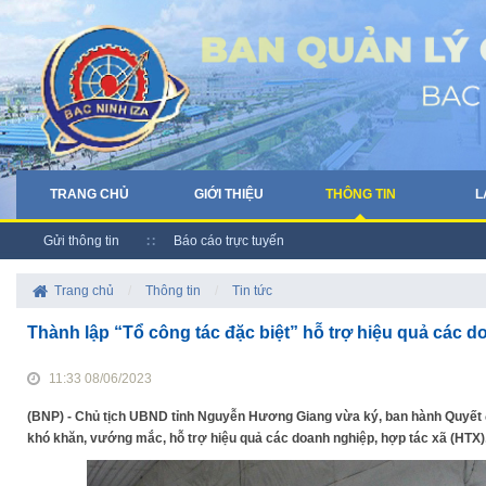
TRANG CHỦ
GIỚI THIỆU
THÔNG TIN
L
Gửi thông tin
Báo cáo trực tuyến
Trang chủ
/
Thông tin
/
Tin tức
Thành lập “Tổ công tác đặc biệt” hỗ trợ hiệu quả các d
11:33 08/06/2023
(BNP) - Chủ tịch UBND tỉnh Nguyễn Hương Giang vừa ký, ban hành Quyết đ
khó khăn, vướng mắc, hỗ trợ hiệu quả các doanh nghiệp, hợp tác xã (HTX), 