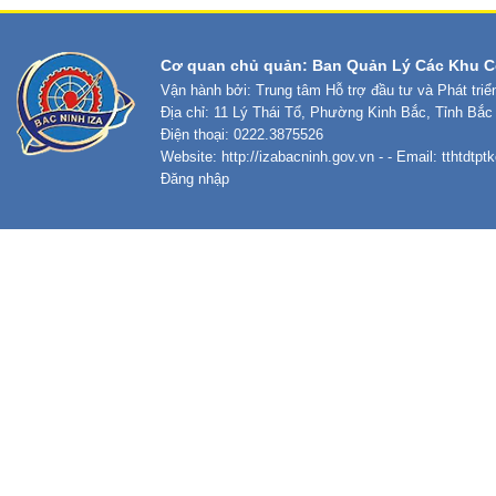
Cơ quan chủ quản: Ban Quản Lý Các Khu C
Vận hành bởi: Trung tâm Hỗ trợ đầu tư và Phát tri
Địa chỉ: 11 Lý Thái Tổ, Phường Kinh Bắc, Tỉnh Bắc
Điện thoại: 0222.3875526
Website:
http://izabacninh.gov.vn
- - Email:
tthtdtp
Đăng nhập