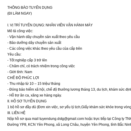
THÔNG BÁO TUYỂN DỤNG
(ĐI LÀM NGAY)
I. VỊ TRÍ TUYỂN DỤNG: NHÂN VIÊN VẬN HÀNH MÁY
Mô tả công việc:
- Vận hành dây chuyền sản xuất theo yêu cầu
- Bảo dưỡng dây chuyền sản xuất
- Các công việc khác theo yêu cầu của cấp trên
Yêu cầu:
- Tốt nghiệp cấp 3 trở lên
- Chăm chỉ, có trách nhiệm trong công việc
- Giới tính: Nam
CHẾ ĐỘ PHÚC LỢI
- Thu nhập từ 10 – 15 triệu/ tháng
- Đóng bảo hiểm xã hội, chế độ thưởng lương tháng 13, du lịch, khám sức địn
- Hỗ trợ ăn ca, xăng xe hàng ngày.
II. HỒ SƠ TUYỂN DỤNG
1 bộ hồ sơ đầy đủ (Đơn xin việc, sơ yếu lý lịch,Giấy khám sức khỏe trong vò
III. LIÊN HỆ
Nộp hồ sơ qua mail tuyendung.dstg@gmail.com hoặc trực tiếp tại Công ty TN
Đường YP8, KCN Yên Phong, xã Long Châu, huyện Yên Phong, tỉnh Bắc Ninh