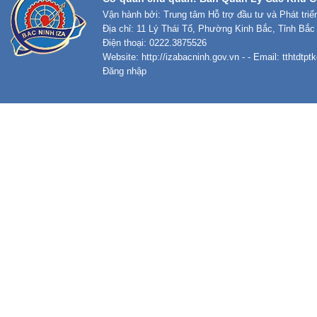
Vận hành bởi: Trung tâm Hỗ trợ đầu tư và Phát tri
Địa chỉ: 11 Lý Thái Tổ, Phường Kinh Bắc, Tỉnh Bắc
Điện thoại: 0222.3875526
Website:
http://izabacninh.gov.vn
- - Email:
tthtdtp
Đăng nhập