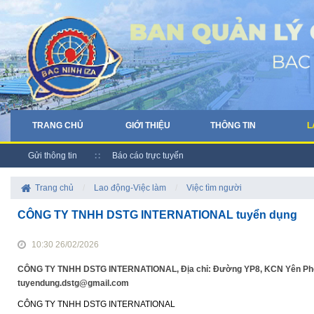
TRANG CHỦ
GIỚI THIỆU
THÔNG TIN
L
Gửi thông tin
Báo cáo trực tuyến
Trang chủ
/
Lao động-Việc làm
/
Việc tìm người
CÔNG TY TNHH DSTG INTERNATIONAL tuyển dụng
10:30 26/02/2026
CÔNG TY TNHH DSTG INTERNATIONAL, Địa chỉ: Đường YP8, KCN Yên Phong,
tuyendung.dstg@gmail.com
CÔNG TY TNHH DSTG INTERNATIONAL