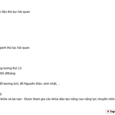
 liệu thủ tục hải quan
gành thủ tục hải quan
ng lương thứ 13
000 đ/tháng
ết dương lịch, tết Nguyên Đán, sinh nhật, ...
ỳ.
khỏe và tai nạn - Được tham gia các khóa đào tạo nâng cao năng lực chuyên môn