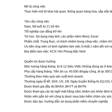
Mô tả công việc
Thực hiện mở tờ khai hải quan, thông quan hàng hóa, sắp xếp tài
Yêu cầu công việc
Nam, Nữ tuổi từ 21 trở lên
Tốt nghiệp cao đẳng trở lên
Tin học: Sử dụng máy tính, các phần mêm Word, Excel
Phẩm chất: Trung thực, có trách nhiệm trong công việc, chăm chỉ
Ưu tiên ứng viên có kinh nghiệm làm việc ít nhất 1 năm đối với n
Địa điểm làm việc: KCN Yên Phong Bắc Ninh
Quyền lợi được hưởng
Mức lương hàng tháng: từ 8-12 triệu VNĐ, Không dừng lại ở thá
Phụ cấp hàng tháng: Tiền ăn ca: 40.000 đ/ngày công, đi lại 300.
Thưởng theo hiệu quả sản xuất kinh doanh.
Thưởng ngày lễ tết: 30/4, 1/5, 2/9, Ngày truyền thống ALS(1/10), t
Được tham gia đầy đủ BHXH, BHYT và BHTN
Được tham gia các kỳ nghỉ mát hằng năm, khám sức khỏe định k
Nhân viên gắn bó với công ty được mua bảo hiểm chăm sóc sức 
Được đào tạo, hướng dẫn sử dụng phần mềm chuyên nghiệp