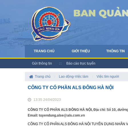
TRANG CHỦ
GIỚI THIỆU
THÔNG TIN
Gửi thông tin
Báo cáo trực tuyến
Trang chủ
/
Lao động-Việc làm
/
Việc tìm người
CÔNG TY CỔ PHẦN ALS ĐÔNG HÀ NỘI
13:35 24/04/2023
CÔNG TY CỔ PHẦN ALS ĐÔNG HÀ NỘI, Địa chỉ: Só 10, đường 5
Email: tuyendung.alse@als.com.vn
CÔNG TY CỔ PHẦN ALS ĐÔNG HÀ NỘI TUYỂN DỤNG NHÂN V