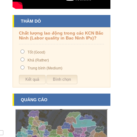
THĂM DÒ
Chất lượng lao động trong các KCN Bắc
Ninh (Labor quality in Bac Ninh IPs)?
Tốt (Good)
Khá (Rather)
Trung bình (Medium)
QUẢNG CÁO