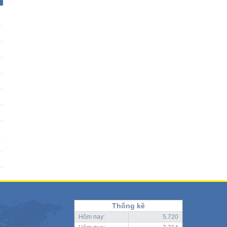
Thống kê
Hôm nay:
5.720