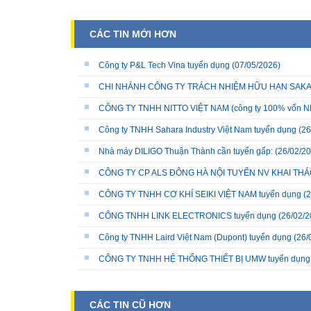
CÁC TIN MỚI HƠN
Công ty P&L Tech Vina tuyển dụng
(07/05/2026)
CHI NHÁNH CÔNG TY TRÁCH NHIỆM HỮU HẠN SAKATA 
CÔNG TY TNHH NITTO VIỆT NAM (công ty 100% vốn N
Công ty TNHH Sahara Industry Việt Nam tuyển dụng
(26
Nhà máy DILIGO Thuận Thành cần tuyển gấp:
(26/02/20
CÔNG TY CP ALS ĐÔNG HÀ NỘI TUYỂN NV KHAI THÁC
CÔNG TY TNHH CƠ KHÍ SEIKI VIỆT NAM tuyển dụng
(2
CÔNG TNHH LINK ELECTRONICS tuyển dụng
(26/02/2
Công ty TNHH Laird Việt Nam (Dupont) tuyển dụng
(26/
CÔNG TY TNHH HỆ THỐNG THIẾT BỊ UMW tuyển dụng
CÁC TIN CŨ HƠN