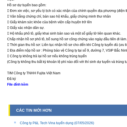
Hồ sơ dự tuyển bao gồm:
 Đơn xin việc, sơ yếu lý lịch có xác nhận của chính quyền địa phương (điện t
 Văn bằng chứng chỉ, bản sao hộ khẩu, giấy chứng minh thư nhân
 Giấy khám sức khỏe của bệnh viện cấp huyện trở lên
 Giấy xác nhận dân sự.
 Hộ khẩu phô tô, giấy khai sinh bản sao và một số giấy tờ liên quan khác.
Chấp nhận hồ sơ phô tô, bổ sung hồ sơ công chứng vào ngày đầu tiên đi làm.
 Thời gian thu hồ sơ: Liên tục nhận hồ sơ cho đến khi Công ty tuyển đủ (ưu 
 Địa điểm nộp hồ sơ : Phòng bảo vệ Công ty tại số 9, đường 7, VSIP Bắc Nin
 Công ty không trả lại hồ sơ nếu không trúng tuyển
(Công ty không thu bất kỳ khoản lệ phí nào đối với thí sinh dự tuyển và trúng t
T/M Công ty TNHH Fujita Việt Nam
Đã ký
File đính kèm
CÁC TIN MỚI HƠN
Công ty P&L Tech Vina tuyển dụng
(07/05/2026)