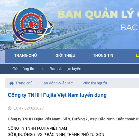
TRANG CHỦ
GIỚI THIỆU
THÔNG TIN
L
Gửi thông tin
Báo cáo trực tuyến
Trang chủ
/
Lao động-Việc làm
/
Việc tìm người
Công ty TNHH Fujita Việt Nam tuyển dụng
10:47 02/02/2023
Công ty TNHH Fujita Việt Nam, Số 9, Đường 7, Vsip Bắc Ninh, Điện thoại
CÔNG TY TNHH FUJITA VIỆT NAM
SỐ 9, ĐƯỜNG 7, VSIP BẮC NINH, THÀNH PHỐ TỪ SƠN