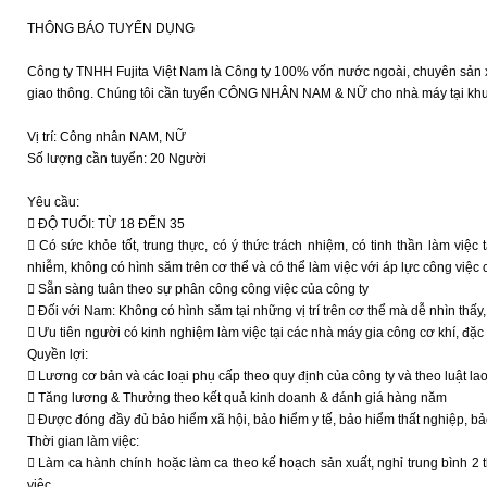
THÔNG BÁO TUYỂN DỤNG
Công ty TNHH Fujita Việt Nam là Công ty 100% vốn nước ngoài, chuyên sản xu
giao thông. Chúng tôi cần tuyển CÔNG NHÂN NAM & NỮ cho nhà máy tại khu
Vị trí: Công nhân NAM, NỮ
Số lượng cần tuyển: 20 Người
Yêu cầu:
 ĐỘ TUỔI: TỪ 18 ĐẾN 35
 Có sức khỏe tốt, trung thực, có ý thức trách nhiệm, có tinh thần làm việc
nhiễm, không có hình săm trên cơ thể và có thể làm việc với áp lực công việc 
 Sẵn sàng tuân theo sự phân công công việc của công ty
 Đối với Nam: Không có hình săm tại những vị trí trên cơ thể mà dễ nhìn thấ
 Ưu tiên người có kinh nghiệm làm việc tại các nhà máy gia công cơ khí, đặc 
Quyền lợi:
 Lương cơ bản và các loại phụ cấp theo quy định của công ty và theo luật la
 Tăng lương & Thưởng theo kết quả kinh doanh & đánh giá hàng năm
 Được đóng đầy đủ bảo hiểm xã hội, bảo hiểm y tế, bảo hiểm thất nghiệp, bả
Thời gian làm việc:
 Làm ca hành chính hoặc làm ca theo kế hoạch sản xuất, nghỉ trung bình 2 
việc.