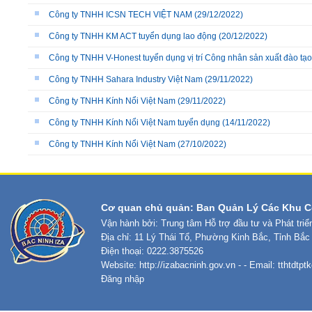
Công ty TNHH ICSN TECH VIỆT NAM
(29/12/2022)
Công ty TNHH KM ACT tuyển dụng lao động
(20/12/2022)
Công ty TNHH V-Honest tuyển dụng vị trí Công nhân sản xuất đào tạ
Công ty TNHH Sahara Industry Việt Nam
(29/11/2022)
Công ty TNHH Kính Nổi Việt Nam
(29/11/2022)
Công ty TNHH Kính Nổi Việt Nam tuyển dụng
(14/11/2022)
Công ty TNHH Kính Nổi Việt Nam
(27/10/2022)
Cơ quan chủ quản: Ban Quản Lý Các Khu C
Vận hành bởi: Trung tâm Hỗ trợ đầu tư và Phát tri
Địa chỉ: 11 Lý Thái Tổ, Phường Kinh Bắc, Tỉnh Bắc
Điện thoại: 0222.3875526
Website:
http://izabacninh.gov.vn
- - Email:
tthtdtp
Đăng nhập